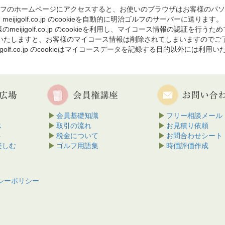
フのホームページにアクセスすると、お使いのブラウザはお客様のパソ
meijigolf.co.jp のcookieを自動的に明治ゴルフのサーバーに送ります。
のmeijigolf.co.jp のcookieを利用し、マイコース情報の認証を行うた
を削除いたしますと、お客様のマイコース情報は削除されてしまいますのでご
jigolf.co.jp のcookieはマイコースデータを記録する目的以外には利用
会員基礎知識
フリー相談メール
ス
取引の流れ
お見積り依頼
ト
税金について
お問合わせシート
楽しむ
ゴルフ用語集
時価評価作成
シーポリシー