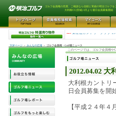
ゴルフ会員権の売買、ご相談なら信頼と実績の明治ゴルフを
大利根CC(茨城) 4月より週日会員募集開始
平塚富士見カントリークラ..
東松山カントリークラブ 25
TOPページ
＞
みんなの広場
＞
ゴルフ会員権・Golf場ニュース
このページでは、ゴルフ会員権やG
2012.04.0
大利根カントリ
日会員募集を開
【平成２４年４