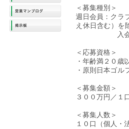
＜募集種別＞
週日会員：クラ
え休日含む）を
入会５年経
＜応募資格＞
・年齢満２０歳
・原則日本ゴル
＜募集金額＞
３００万円／１
＜募集人数＞
１０口（個人・