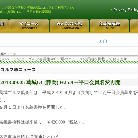
、ご相談なら信頼と実績の明治ゴルフをご利用下さい。
城GC(静岡) H25.9～平日会員名変再開
平塚富士見カントリークラ... 700万円
都留カントリー倶楽部 55
3400万円
東松山カントリークラブ 250万円
さいたま梨花カントリーク... 2
万円
f場ニュース
このページでは、ゴルフ会員権やGolf場のニュースの詳細を掲載しております。
2013.09.05 葛城GC(静岡) H25.9～平日会員名変再開
葛城ゴルフ倶楽部は、平成２４年９月より実施していた平日会員募集を
し、
９月１日より名義書換を再開した。
名義書換料は従来通り ￥420,000（税込）。
名義書換要項も従来通りという。