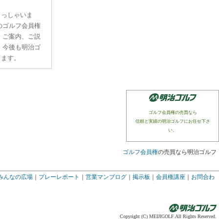
らっしゃいま
のゴルフ会員権
、ご案内、ご説
。今後も明治ゴ
ります。
ゴルフ会員権の売買なら
信頼と実績の明治ゴルフにお任せ下さ
い。
ゴルフ会員権
の売買なら明治ゴルフ
みんなの広場
｜
プレーレポート
｜
営業マンブログ
｜
掲示板
｜
会員権講座
｜
お問合わ
Copyright (C) MEIJIGOLF.All Rights Reserved.