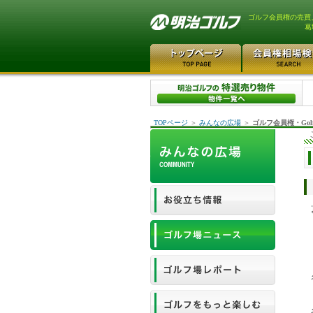
ゴルフ会員権の売買
葛
TOPページ
＞
みんなの広場
＞
ゴルフ会員権・Gol