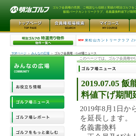
ゴルフ会員権の売買、ご相談なら信頼と実績の明治ゴルフを
飯能パークカントリークラブ、名義書換料値下げ期間
平塚富士見カントリークラ..
東松山カントリークラブ 25
TOPページ
＞
みんなの広場
＞
ゴルフ会員権・Golf場ニュース
このページでは、ゴルフ会員権やG
2019.07.
料値下げ期間
2019年8月1日
を延長します。
名義書換料