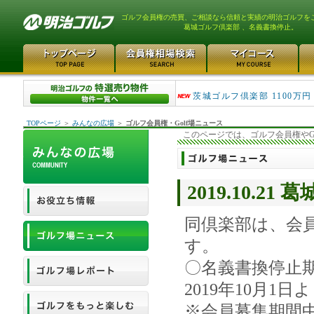
ゴルフ会員権の売買、ご相談なら信頼と実績の明治ゴルフを
葛城ゴルフ倶楽部 、名義書換停止。
大洗ゴルフ倶楽部 290万
茨城ゴルフ倶楽部 1100万円
TOPページ
＞
みんなの広場
＞
ゴルフ会員権・Golf場ニュース
このページでは、ゴルフ会員権やG
2019.10.
同倶楽部は、会
す。
〇名義書換停止
2019年10月1日
※会員募集期間