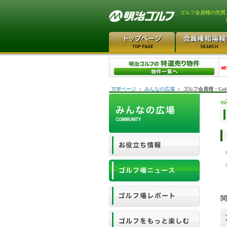
ゴルフ会員権の売買
TOPページ
＞
みんなの広場
＞
ゴルフ会員権・Gol
関