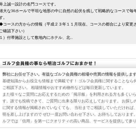
井上誠一設計の名門コースです。
雄大な36ホールで平坦な地形の中に自然の起伏を残して戦略的なコースで毎
す。
◆コースの方からの情報（平成２３年１１月現在、コースの都合により変更
ご確認下さい）
１）付帯施設として敷地内にホテル、北...
弊社にお任せ下さい。有益なゴルフ会員権の相場や売買の情報を提供しま
基礎知識からお役立ち情報まで満載です！ ゴルフ会員権に関することなら
ご相談下さい。 相場情報やおすすめ物件などは毎日更新しています。
また様々なご質問にお応えするための「掲示板」を利用される方も多くい
す。誰でも投稿できて、ご質問に出来る限りお応えしております。 お探し
に関する情報が掲載されていなくても、 当社までご相談していただければ
明を差し上げますので ぜひ一度お問い合わせ下さい。お待ちしております
ルフでは「信用」を第一にクオリティの高い商品、サービスを提供して参