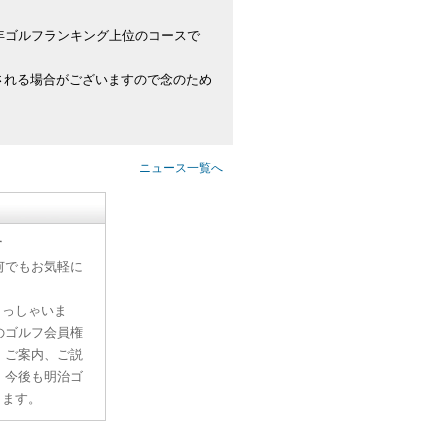
年ゴルフランキング上位のコースで
される場合がございますので念のため
ニュース一覧へ
す
何でもお気軽に
らっしゃいま
のゴルフ会員権
、ご案内、ご説
。今後も明治ゴ
ります。