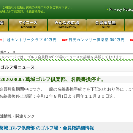
、ご相談なら信頼と実績の明治ゴルフをご利用下さい。
葛城ゴルフ倶楽部、名義書換停止。
津久井湖ゴルフ倶楽部 80万円
鴻巣カントリークラブ 70万円
川越カントリークラブ 60万円
日光カンツリー倶楽部 500万円
f場ニュース
このページでは、ゴルフ会員権やGolf場のニュースの詳細を掲載しております。
2020.08.05 葛城ゴルフ倶楽部、名義書換停止。
会員募集期間中につき、一般の名義書換手続きを下記のとおり停止しま
名義書換停止期間：令和２年８月1日より同年１１月３０日迄。
連情報・関連リンク
葛城ゴルフ倶楽部 のゴルフ場・会員権詳細情報