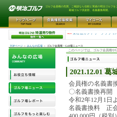
ゴルフ会員権の売買、ご相談なら信頼と実績の明治ゴルフを
葛城ゴルフ倶楽部、名義書換再開。
平塚富士見カントリークラ..
東松山カントリークラブ 25
TOPページ
＞
みんなの広場
＞
ゴルフ会員権・Golf場ニュース
このページでは、ゴルフ会員権やG
2021.12.
会員権の名義書
〇名義書換再開
令和2年12月1日
名義書換料 正会
400,000円（税別