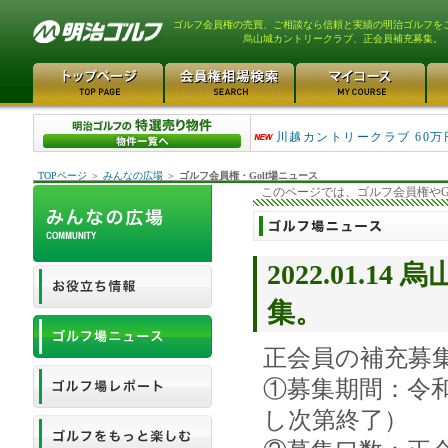
ゴルフ会員権の売買、ご相談なら信頼と実績の明治ゴルフを
烏山城カントリークラブ、正会員補充募集。
津久井湖ゴルフ倶楽部 80万
川越カントリークラブ 60万
TOPページ
＞
みんなの広場
＞
ゴルフ会員権・Golf場ニュース
このページでは、ゴルフ会員権やG
2022.01.
集。
正会員の補充募
①募集期間：令和
し次第終了）