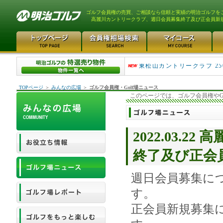
ゴルフ会員権の売買、ご相談なら信頼と実績の明治ゴルフを
高麗川カントリークラブ、週日会員募集終了及び正会員新
平塚富士見カントリークラ..
東松山カントリークラブ 25
TOPページ
＞
みんなの広場
＞
ゴルフ会員権・Golf場ニュース
このページでは、ゴルフ会員権やG
2022.03.
終了及び正会
週日会員募集につ
す。
正会員新規募集