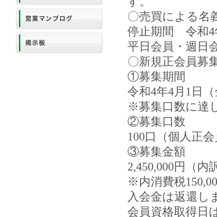
す。
〇売買による名
停止期間 令和4
平日会員・週日
〇新規正会員募
①募集期間
令和4年4月1日（
※募集口数に達
②募集口数
100口（個人正
③募集金額
2,450,000円（
※内消費税150,
入会金は返還し
会員資格取得日