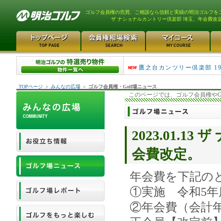
ゴルフ会員権の売買、ご相談なら信頼と実績の明治ゴルフを
ザ ナショナルカントリー倶楽部 埼玉、年会費改
川越カントリークラブ 
鷹之台カンツリー倶楽部 19
TOPページ
＞
みんなの広場
＞
ゴルフ会員権・Golf場ニュース
このページでは、ゴルフ会員権やG
2023.01.
会費改定。
年会費を下記の
①実施 令和5年
②年会費（会計年