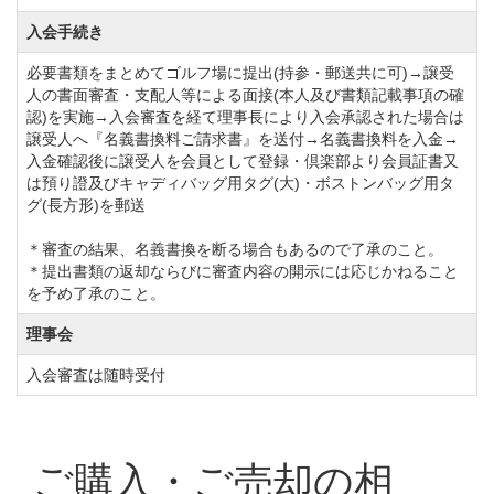
れて無心でプレーに打ち込んでいただけるゴルフ場で
入会手続き
す。
必要書類をまとめてゴルフ場に提出(持参・郵送共に可)→譲受
競技会も盛んに行われており、有意義なクラブライフ
人の書面審査・支配人等による面接(本人及び書類記載事項の確
を送っていただくことが可能です。
認)を実施→入会審査を経て理事長により入会承認された場合は
譲受人へ『名義書換料ご請求書』を送付→名義書換料を入金→
24時間WEBからゴルフ場へ予約をしていただけるの
入金確認後に譲受人を会員として登録・倶楽部より会員証書又
で、お好きな時にご予約の手続きが出来るので、非常
は預り證及びキャディバッグ用タグ(大)・ボストンバッグ用タ
グ(長方形)を郵送
にスムーズです。
平成10年11月から配偶者、子供の名義変更料が半額に
＊審査の結果、名義書換を断る場合もあるので了承のこと。
＊提出書類の返却ならびに審査内容の開示には応じかねること
なり、さらに多くの方にご利用していただける環境に
を予め了承のこと。
なりました。是非この機会にご検討ください。
理事会
会員権の名義書換を再開しました。
入会審査は随時受付
期間 2019年4月1日から2020年3月31日受付分。
名義書換受付期間を2021年3月31日迄延長します。