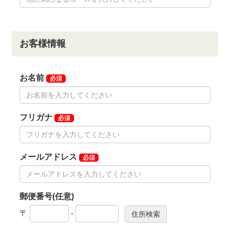
平日会員 176,000円（税込）
同倶楽部では、会員権の名義書換受付期間を下記のと
おり延長します。
記
①名義書換受付期間
令和7年4月1日受付分から令和8年3月31日受付分に
限る(１年間)
※令和7年3月31日までとしていた受付期間を１年間
延長
②受付期間中の名義書換料(名義書換料は変更なし)
正 会 員 275,000円(税込)
特別平日会員 176,000円(税込)
平日会員 176,000円(税込)
相続・三親等内(甥・姪間まで) 88,000円(税込)