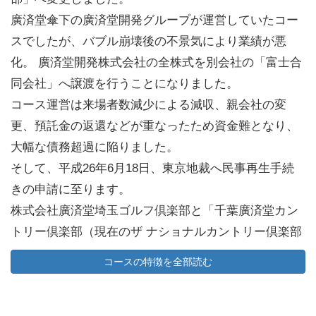
廣済堂傘下の廣済堂開発グループが運営していたコー
スでしたが、バブル崩壊後の不景気により業績が悪
化。 廣済堂開発株式会社の全株式を別会社の「富士合
同会社」へ譲渡を行うことになりました。
コース運営は来場者数減少による減収、親会社の変
更、預託金の返還などが重なったため資金難となり、
大幅な債務超過に陥りました。
そして、平成26年6月18日、東京地裁へ民事再生手続
きの申請に至ります。
株式会社廣済堂埼玉ゴルフ倶楽部と「千葉廣済堂カン
トリー倶楽部（現在のザ ナショナルカントリー倶楽部
千葉）」、「ザ ナショナルカントリー倶楽部（現在の
コースの特徴を全部読む
ザ ナショナルカントリー倶楽部 富士）」をあわせた負
債金額は約160億円にのぼります。平成27年3月に自主