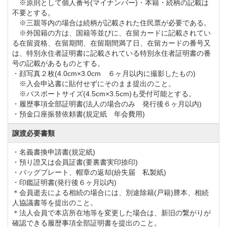
※原則として個人番号(マイナンバー)・本籍・続柄の記載は
囲まれたザ ナショナルカントリー倶楽部 埼玉の美しい
不要とする。
コースを眺めながらお食事を楽しんでいただけます。
※三親等内の場合は続柄が記載された住民票が必要である。
※外国籍の方は、国籍等並びに、在留カードに記載されてい
レストランのメニューは豊富で北海道産の高級蕎麦使
る在留資格、在留期間、在留期間満了日、在留カードの番号又
用した「鴨せいろ」をはじめ、大きなエビが２つ乗っ
は、特別永住者証明書に記載されている特別永住者証明書の番
号の記載があるものとする。
ている「天丼」などご用意させていただいておりま
・顔写真２枚(4.0cm×3.0cm ６ヶ月以内に撮影したもの)
す。
※入会申込書に貼付せずにそのまま提出のこと。
※パスポートサイズ(4.5cm×3.5cm)も受付可能とする。
その他の施設としては浴場と広いコンペルームがあり
・履歴事項全部証明書(法人の場合のみ 発行後６ヶ月以内)
メンバー様を始め多くのお客様にご利用していただい
・預金口座振替依頼書(規定紙 年会費用)
ております。
譲渡必要書類
またザ ナショナルカントリー倶楽部 埼玉のコンペルー
・名義書換申請書(規定紙)
ムではパーティメニューもご用意させていただいてお
・預り證又は会員証書(要裏書実印捺印)
り、料理は500円のコースからご用意ございます。
・バッグプレート、帽章の返却(紛失届 私製紙)
・印鑑証明書(発行後６ヶ月以内)
どなた様でも気軽にお楽しみいただけます。
＊会員逝去による相続の場合には、別途除籍(戸籍)謄本、相続
人協議書等を提出のこと。
＊法人会員で本店所在地等を変更した場合は、新旧の繋がりが
ザ ナショナルカントリー倶楽部 埼玉は都会の喧騒を忘
確認できる履歴事項全部証明書を提出のこと。