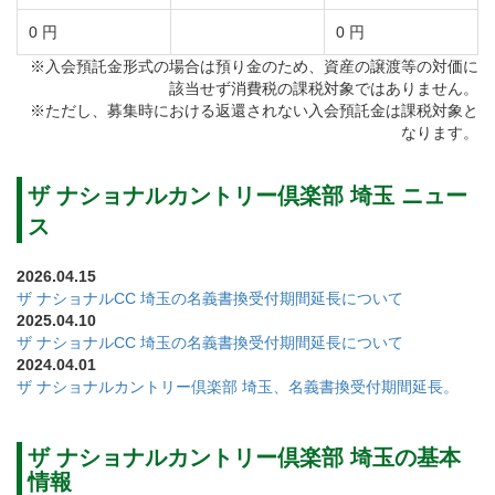
者からエンジョイプレイヤーまで充分にお楽しみ頂け
0 円
0 円
ます。
※入会預託金形式の場合は預り金のため、資産の譲渡等の対価に
全長6971ヤードの18ホールは、多くのゴルフ場を手掛
該当せず消費税の課税対象ではありません。
けている大林組によって設計、施工が行われました。
※ただし、募集時における返還されない入会預託金は課税対象と
なります。
各ホールに設置されたティグラウンドは使うティによ
って戦略が変わってくるので、何度プレーしても飽き
ザ ナショナルカントリー倶楽部 埼玉 ニュー
がこないコースです。
ス
グリーンは高麗とベントの2グリーン制で、メイングリ
ーンはベントグリーンです。
2026.04.15
ザ ナショナルCC 埼玉の名義書換受付期間延長について
ザ ナショナルカントリー倶楽部 埼玉はコースメンテナ
2025.04.10
ンスが行き届いているとメンバー様に定評をいただい
ザ ナショナルCC 埼玉の名義書換受付期間延長について
2024.04.01
ております。
ザ ナショナルカントリー倶楽部 埼玉、名義書換受付期間延長。
ザ ナショナルカントリー倶楽部 埼玉のOUTコースは
ザ ナショナルカントリー倶楽部 埼玉の基本
池越えのホールが目立つ9ホールです。
情報