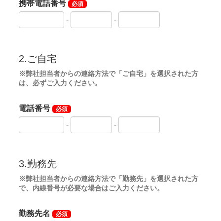
相続・三親等内(甥・姪間まで) 88,000円(税込)
法人会員(記名式)登録者変更 88,000円(税込)
◆周辺ゴルフ場
「東都秩父カントリー倶楽部」
「彩の森カントリーク
ラブ」
「秩父国際カントリークラブ」
「東都埼玉カン
トリー倶楽部」
「埼玉国際ゴルフ倶楽部」
◆交通機関
・自動車を利用の場合
関越自動車道「花園IC」より22km。
ザ ナショナルカントリー倶楽部 埼玉までの到着時間は
約30分。