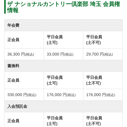
再建型の再生計画案が可決。
ザ ナショナルカントリー倶楽部 埼玉 会員権
平成27年6月に廣済堂開発株式会社と株式会社千葉廣済
情報
堂カントリー倶楽部、株式会社廣済堂埼玉ゴルフ倶楽
部が合併し運営会社は株式会社ザ ナショナルカントリ
年会費
ー倶楽部に、ゴルフ場名は「ザ ナショナルカントリー
平日会員
平日会員
正会員
倶楽部 埼玉」へ変更し、新たなスタートを踏み出し
(土可)
(土不可)
ました。
36,300 円
33,000 円
29,700 円
(税込)
(税込)
(税込)
書換料
ザ ナショナルカントリー倶楽部 埼玉は秩父の山々に囲
まれていて自然を感じながらプレーを行えます。
平日会員
平日会員
正会員
(土可)
(土不可)
盆地の中にある丘陵地の地形をそのまま活かしたコー
スレイアウトで、ほどよいアップダウンとゆるやかな
330,000 円
176,000 円
176,000 円
(税込)
(税込)
(税込)
アンジュレーションのある丘陵コースです。
入会預託金
埼玉の四季折々の美しい花道の中広がるフェアウェ
平日会員
平日会員
イ、全体的に見通しの良いコースのため、ゴルフ初心
正会員
(土可)
(土不可)