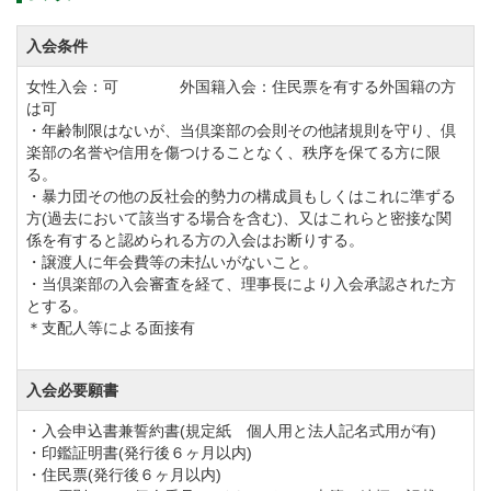
2人乗りの乗用カートで平日の2サムプレーでのご利用
もいただけます。
入会条件
コースにカートが乗り入れ可能なので、コンディショ
女性入会：可 外国籍入会：住民票を有する外国籍の方
ンにもよりますがフェアウェイを乗用カートで走行す
は可
・年齢制限はないが、当倶楽部の会則その他諸規則を守り、倶
ることができ、爽快にラウンドすることが可能です。
楽部の名誉や信用を傷つけることなく、秩序を保てる方に限
また3月の終わりごろにコース内に美しい桜も咲くの
る。
・暴力団その他の反社会的勢力の構成員もしくはこれに準ずる
で、景色を楽しんでいただきながらプレーしていただ
方(過去において該当する場合を含む)、又はこれらと密接な関
けます。
係を有すると認められる方の入会はお断りする。
・譲渡人に年会費等の未払いがないこと。
ドライバー利用可能な練習場は90ヤードの13打席で
・当倶楽部の入会審査を経て、理事長により入会承認された方
す。プレー前のウォーミングアップとして是非ご活用
とする。
＊支配人等による面接有
ください。
入会必要願書
ザ ナショナルカントリー倶楽部 埼玉のクラブハウスは
・入会申込書兼誓約書(規定紙 個人用と法人記名式用が有)
落ち着きのある佇まいで、赤い屋根が特徴的です。
・印鑑証明書(発行後６ヶ月以内)
クラブハウス2階にあるレストランでは破風山と蓑山に
・住民票(発行後６ヶ月以内)