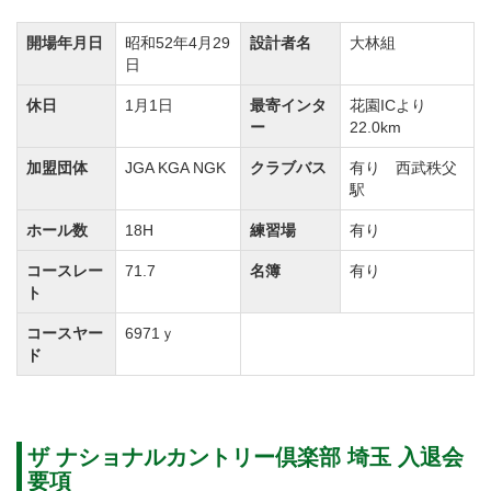
比較的なだらかなホールが多い中、打ち下ろしのホー
ルもあり、テクニックを要求されます。
開場年月日
昭和52年4月29
設計者名
大林組
日
INコースはバンカーが多く、OUTコースと比べると距
離のある9ホールです。
休日
1月1日
最寄インタ
花園ICより
ー
22.0km
2オンのチャンスも期待できるが大きなバンカーとOB
が待ち受けているコースレイアウトで、油断は禁物で
加盟団体
JGA KGA NGK
クラブバス
有り 西武秩父
駅
す。
ホール数
18H
練習場
有り
ザ ナショナルカントリー倶楽部 埼玉では「スタンレー
レディス」や「エス・シー・レディス」などの女子プ
コースレー
71.7
名簿
有り
ト
ロトーナメントの開催実績があります。
随所に歴史を感じるコースでレディスのお客様を中心
コースヤー
6971ｙ
ド
に好評なコースになっております。
ザ ナショナルカントリー倶楽部 埼玉のプレースタイル
ザ ナショナルカントリー倶楽部 埼玉 入退会
は乗用カート使用のセルフプレーとなります。
要項