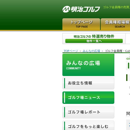
ゴルフ会員権の売買
TOPページ
＞
みんなの広場
＞
ゴルフ会員権・Gol
関