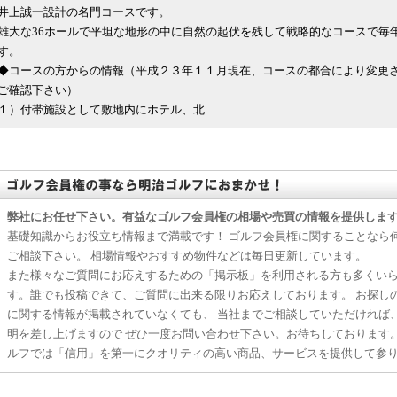
井上誠一設計の名門コースです。
雄大な36ホールで平坦な地形の中に自然の起伏を残して戦略的なコースで毎
す。
◆コースの方からの情報（平成２３年１１月現在、コースの都合により変更
ご確認下さい）
１）付帯施設として敷地内にホテル、北...
弊社にお任せ下さい。有益なゴルフ会員権の相場や売買の情報を提供しま
基礎知識からお役立ち情報まで満載です！ ゴルフ会員権に関することなら
ご相談下さい。 相場情報やおすすめ物件などは毎日更新しています。
また様々なご質問にお応えするための「掲示板」を利用される方も多くい
す。誰でも投稿できて、ご質問に出来る限りお応えしております。 お探し
に関する情報が掲載されていなくても、 当社までご相談していただければ
明を差し上げますので ぜひ一度お問い合わせ下さい。お待ちしております
ルフでは「信用」を第一にクオリティの高い商品、サービスを提供して参