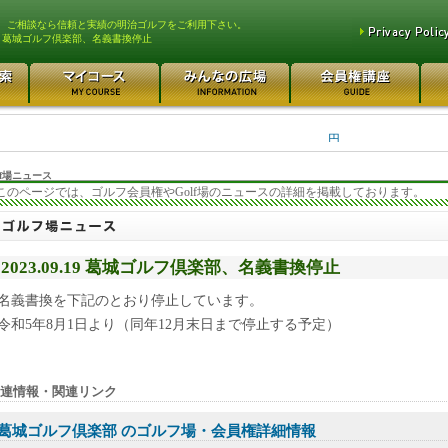
、ご相談なら信頼と実績の明治ゴルフをご利用下さい。
葛城ゴルフ倶楽部、名義書換停止
平塚富士見カントリークラ... 700万円
都留カントリー倶楽部 55
3400万円
さいたま梨花カントリーク... 20万円
日本カントリークラブ 170
円
f場ニュース
このページでは、ゴルフ会員権やGolf場のニュースの詳細を掲載しております。
2023.09.19 葛城ゴルフ倶楽部、名義書換停止
名義書換を下記のとおり停止しています。
令和5年8月1日より（同年12月末日まで停止する予定）
連情報・関連リンク
葛城ゴルフ倶楽部 のゴルフ場・会員権詳細情報