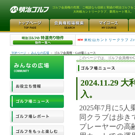
ゴルフ会員権の売買、ご相談なら信頼と実績の明治ゴルフを
大利根カントリークラブ、乗用カート導入。
平塚富士見カントリークラ..
東松山カントリークラブ 25
TOPページ
＞
みんなの広場
＞
ゴルフ会員権・Golf場ニュース
このページでは、ゴルフ会員権やG
2024.11.
入。
2025年7月に5
同クラブは歩き
プレーヤーの高