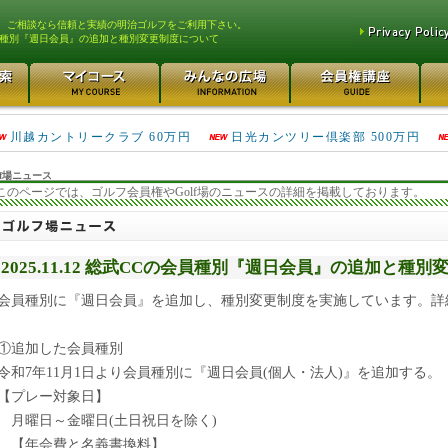
、ご相談なら信頼と実績の明治ゴルフをご利用下さい。
員種別『週日会員』の追加と種別変更制度について
津久井湖ゴルフ倶楽部 80万円
鴻巣カントリークラブ 70万円
川越カントリークラブ 60万円
日光カンツリー倶楽部 500万円
f場ニュース
このページでは、ゴルフ会員権やGolf場のニュースの詳細を掲載しております。
2025.11.12 総武CCの会員種別『週日会員』の追加と種
会員種別に『週日会員』を追加し、種別変更制度を実施しています。詳
①追加した会員種別
令和7年11月1日より会員種別に『週日会員(個人・法人)』を追加する。
【プレー対象日】
月曜日～金曜日(土日祝日を除く)
【年会費と名義書換料】