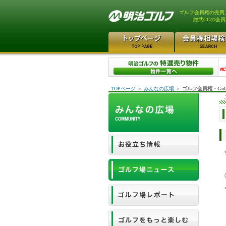
ゴルフ会員権の売買
総武CCの会
TOPページ
＞
みんなの広場
＞
ゴルフ会員権・Gol