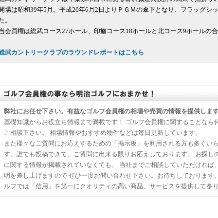
開場は昭和39年5月。平成20年6月2日よりＰＧＭの傘下となり、フラッグ
た。
当会員権は総武コース27ホール、印旛コース18ホールと北コース9ホールの合計5
総武カントリークラブのラウンドレポートはこちら
弊社にお任せ下さい。有益なゴルフ会員権の相場や売買の情報を提供しま
基礎知識からお役立ち情報まで満載です！ ゴルフ会員権に関することなら
ご相談下さい。 相場情報やおすすめ物件などは毎日更新しています。
また様々なご質問にお応えするための「掲示板」を利用される方も多くい
す。誰でも投稿できて、ご質問に出来る限りお応えしております。 お探し
に関する情報が掲載されていなくても、 当社までご相談していただければ
明を差し上げますので ぜひ一度お問い合わせ下さい。お待ちしております
ルフでは「信用」を第一にクオリティの高い商品、サービスを提供して参