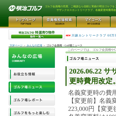
ゴルフ会員権の売買、ご相談なら信頼と実績の明治ゴルフを
サザンクロスカントリークラブ、名義変更時費用改
津久井湖ゴルフ倶楽部 80万
川越カントリークラブ 60万
TOPページ
＞
みんなの広場
＞
ゴルフ会員権・Golf場ニュース
このページでは、ゴルフ会員権やG
2026.06.
更時費用改定
名義変更時の費
【変更前】名義変
223,000円【変