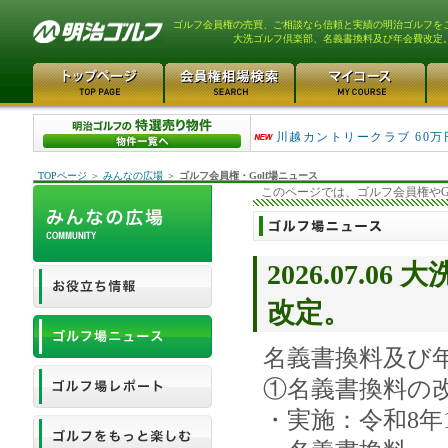
ゴルフ会員権の売買、ご相談なら信頼と実績の明治ゴルフを
大洗ゴルフ倶楽部、名義書換料及び年会費改定
津久井湖ゴルフ倶楽部 80万
川越カントリークラブ 60万
TOPページ
＞
みんなの広場
＞
ゴルフ会員権・Golf場ニュース
このページでは、ゴルフ会員権やG
2026.07.
改定。
名義書換料及び
①名義書換料の
・実施：令和8年