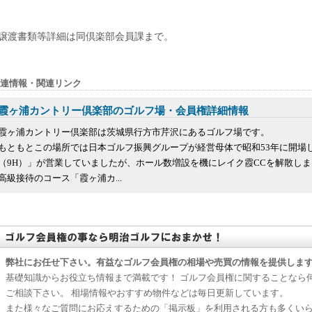
譲渡書類等詳細は同倶楽部会員課まで。
連情報・関連リンク
霞ヶ浦カントリー倶楽部のゴルフ場・会員権詳細情報
霞ヶ浦カントリー倶楽部は茨城県行方市芹沢にあるゴルフ場です。
もともとこの場所では日本ゴルフ振興グループが経営母体で昭和53年に開場
（9H）」が営業していましたが、ホール数増設を機にレイク霞CCを解散しまし
高級接待のコース「霞ヶ浦カ...
弊社にお任せ下さい。有益なゴルフ会員権の相場や売買の情報を提供しま
基礎知識からお役立ち情報まで満載です！ ゴルフ会員権に関することなら
ご相談下さい。 相場情報やおすすめ物件などは毎日更新しています。
また様々なご質問にお応えするための「掲示板」を利用される方も多くい