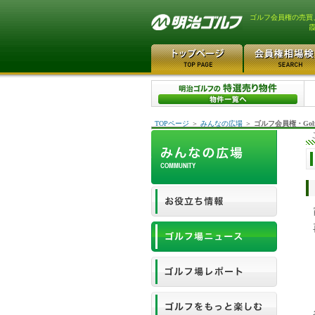
ゴルフ会員権の売買
霞
TOPページ
＞
みんなの広場
＞
ゴルフ会員権・Gol