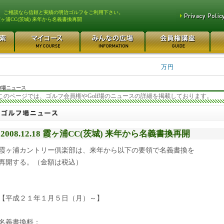
、ご相談なら信頼と実績の明治ゴルフをご利用下さい。
ヶ浦CC(茨城) 来年から名義書換再開
平塚富士見カントリークラ... 700万円
都留カントリー倶楽部 55
3400万円
東松山カントリークラブ 250万円
さいたま梨花カントリーク... 2
万円
f場ニュース
このページでは、ゴルフ会員権やGolf場のニュースの詳細を掲載しております。
2008.12.18 霞ヶ浦CC(茨城) 来年から名義書換再開
霞ヶ浦カントリー倶楽部は、来年から以下の要領で名義書換を
再開する。（金額は税込）
【平成２１年１月５日（月）～】
名義書換料：