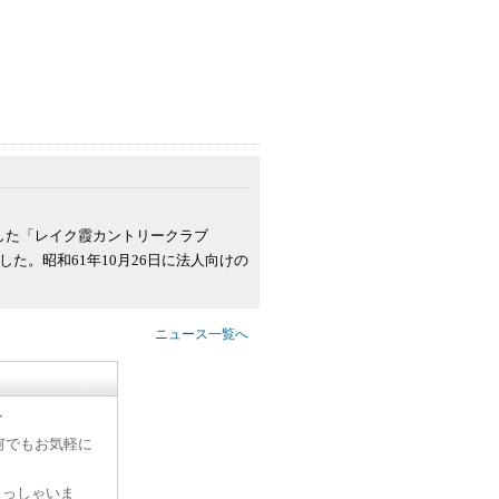
した「レイク霞カントリークラブ
た。昭和61年10月26日に法人向けの
ニュース一覧へ
す
何でもお気軽に
らっしゃいま