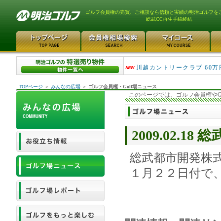
ゴルフ会員権の売買、ご相談なら信頼と実績の明治ゴルフを
総武CC再生手続終結
津久井湖ゴルフ倶楽部 80万
川越カントリークラブ 60万
TOPページ
＞
みんなの広場
＞
ゴルフ会員権・Golf場ニュース
このページでは、ゴルフ会員権やG
2009.02.1
総武都市開発株
１月２２日付で