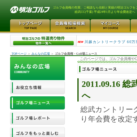
ゴルフ会員権の売買、ご相談なら信頼と実績の明治ゴルフを
総武CC(千葉) 平成24年1月より年会費改定へ
津久井湖ゴルフ倶楽部 80万
川越カントリークラブ 60万
TOPページ
＞
みんなの広場
＞
ゴルフ会員権・Golf場ニュース
このページでは、ゴルフ会員権やG
2011.09.1
へ
総武カントリー
り年会費を改定