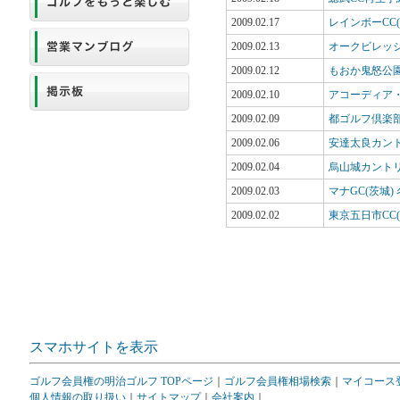
2009.02.17
レインボーCC
2009.02.13
オークビレッ
2009.02.12
もおか鬼怒公園
2009.02.10
アコーディア
2009.02.09
都ゴルフ倶楽
2009.02.06
安達太良カン
2009.02.04
烏山城カント
2009.02.03
マナGC(茨城)
2009.02.02
東京五日市CC
スマホサイトを表示
ゴルフ会員権の明治ゴルフ TOPページ
｜
ゴルフ会員権相場検索
｜
マイコース
個人情報の取り扱い
｜
サイトマップ
｜
会社案内
｜