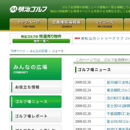
ゴルフ会員権や各種ニュース速報の一覧を掲載して
独自の情報網でお客様サービスを充実させる弊社を宜しくお
平塚富士見カントリークラ..
東松山カントリークラブ 25
TOPページ
＞
みんなの広場
＞
ニュース
このページでは、ゴルフ会員権や
2009.02.26
皆川城CC女
2009.02.24
東京都民ゴル
2009.02.24
北の杜CC名義
2009.02.23
富士宮GC(静
2009.02.20
千葉国際CC 
2009.02.19
富士OGMゴル
2009.02.18
総武CC再生手