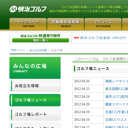
ゴルフ会員権や各種ニュース速報の一覧を掲載して
独自の情報網でお客様サービスを充実させる弊社を宜しくお
スカイウェイカントリーク..
赤羽ゴルフ倶楽部 300万円
TOPページ
＞
みんなの広場
＞
ニュース
このページでは、ゴルフ会員権や
2012.04.26
湘南シーサイド
2012.04.25
東京国際GC(
2012.04.24
湯田上CC(新
2012.04.20
棚倉ステークス
2012.04.19
京葉CC(千葉
2012.04.19
石岡GCウエス
2012.04.17
高根CC(埼玉