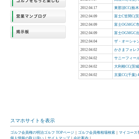
2012.04.17
東那須CC(栃
2012.04.09
富士C笠間C(
2012.04.09
富士OGMGC
2012.04.09
富士OGMGC
2012.04.04
ザ・オーシャンG
2012.04.02
かさまフォレス
2012.04.02
サニーフィール
2012.04.02
大利根CC(茨
2012.04.02
京葉CC(千葉
スマホサイトを表示
ゴルフ会員権の明治ゴルフ TOPページ
｜
ゴルフ会員権相場検索
｜
マイコース
個人情報の取り扱い
｜
サイトマップ
｜
会社案内
｜