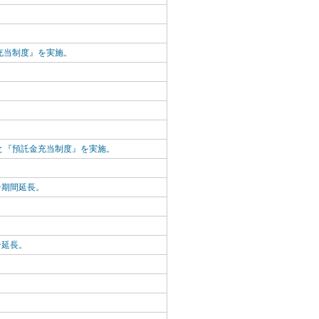
充当制度』を実施。
と『預託金充当制度』を実施。
ン期間延長。
ン延長。