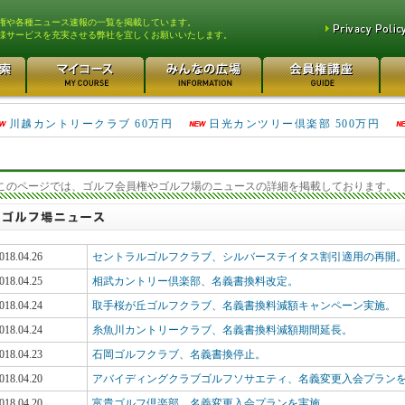
権や各種ニュース速報の一覧を掲載しています。
様サービスを充実させる弊社を宜しくお願いいたします。
津久井湖ゴルフ倶楽部 80万円
鴻巣カントリークラブ 70万円
川越カントリークラブ 60万円
日光カンツリー倶楽部 500万円
このページでは、ゴルフ会員権やゴルフ場のニュースの詳細を掲載しております。
018.04.26
セントラルゴルフクラブ、シルバーステイタス割引適用の再開
018.04.25
相武カントリー倶楽部、名義書換料改定。
018.04.24
取手桜が丘ゴルフクラブ、名義書換料減額キャンペーン実施。
018.04.24
糸魚川カントリークラブ、名義書換料減額期間延長。
018.04.23
石岡ゴルフクラブ、名義書換停止。
018.04.20
アバイディングクラブゴルフソサエティ、名義変更入会プラン
018.04.20
富貴ゴルフ倶楽部、名義変更入会プランを実施。