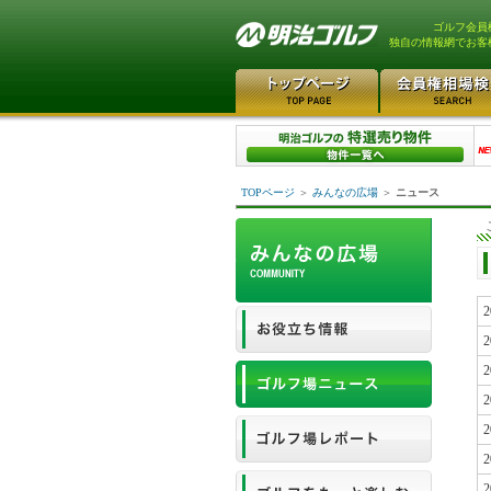
ゴルフ会員
独自の情報網でお客
TOPページ
＞
みんなの広場
＞
ニュース
2
2
2
2
2
2
2