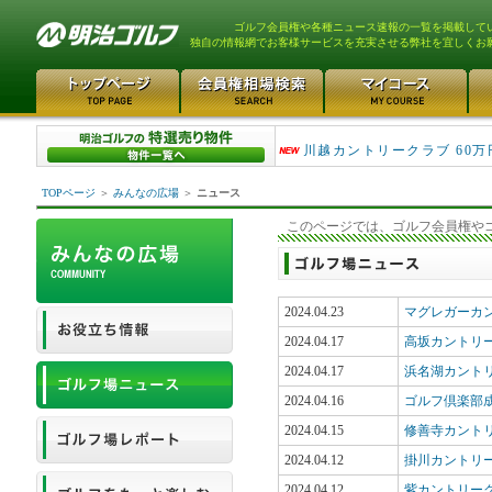
ゴルフ会員権や各種ニュース速報の一覧を掲載して
独自の情報網でお客様サービスを充実させる弊社を宜しくお
津久井湖ゴルフ倶楽部 80万
川越カントリークラブ 60万
TOPページ
＞
みんなの広場
＞
ニュース
このページでは、ゴルフ会員権や
2024.04.23
マグレガーカ
2024.04.17
高坂カントリ
2024.04.17
浜名湖カント
2024.04.16
ゴルフ倶楽部
2024.04.15
修善寺カント
2024.04.12
掛川カントリ
2024.04.12
紫カントリーク