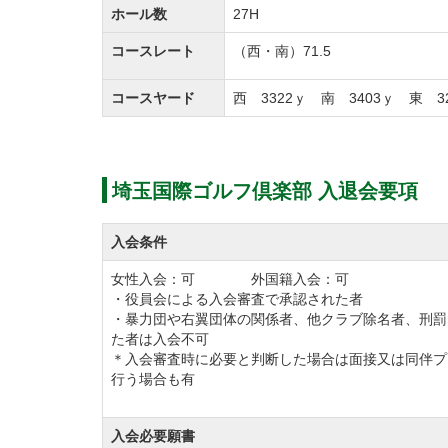
コース内の移動は乗用カートを使用するラウ
ホール数
27H
カートにはGPSゴルフナビを搭載しており
コースレート
（西・南）71.5
その他、練習設備は250ヤード、10打席の
コースヤード
西 3322ｙ 南 3403ｙ 東 3
ボール回収が難しくなる時期（1月～3月）
了承ください。
埼玉国際ゴルフ倶楽部 入退会要項
埼玉国際ゴルフ倶楽部のクラブハウスにはヨ
ンがあります。
入会条件
レストランでは、ちらし寿司膳、にぎわい膳
女性入会：可 外国籍入会：可
となり、メンバー様に好評です。
・役員会による入会審査で承認された者
その他の宿泊施設、各種宴会で使用できる会
・暴力団や右翼団体の関係者、他クラブ除名者、刑罰
た者は入会不可
宿泊施設なロッジと北欧の木材を使用したコ
＊入会審査時に必要と判断した場合は面接又は同伴プ
宴会や法事など様々な用途でご利用できる会
行う場合も有
スクラブはカラオケパーティーが楽しめるな
ィラがあります。
入会必要願書