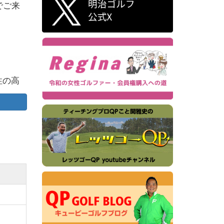
でご来
性の高
南・南