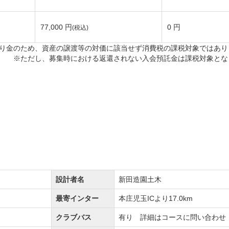
おり、自然を巧みに生かした造りとなっています。
77,000 円
0 円
(税込)
易度トップ。腕に自信のある方はぜひご挑戦ください。
り金のため、資産の譲渡等の対価に該当せず消費税の課税対象ではあり
※ただし、募集時における返還されない入会預託金は課税対象とな
ースとなっていますが、
中で最も難易度が高いホールとなっております。
なっており、戦略的なプレイがお楽しみ頂けます。
イルのコースデザイン。
ふれる造りがプレイヤーを魅了します。
設計者名
新田造園土木
なっており、四季折々の景観が好評のコースです。
最寄インター
本庄児玉ICより17.0km
クラブバス
有り 詳細はコースに問い合わせ
ャディ付きまたはセルフプレーから選択頂けます。