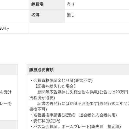
ンドスタイルになります。
練習場
有り
ますので、セルフでラウンドの際も便利です。
名簿
無し
ドライビングレンジをご用意しています。
204ｙ
は天候によってクローズさせて頂く場合もございますので、
ーロッパの雰囲気と木のぬくもりが感じられるロビーとレ
譲渡必要書類
、埼玉国際ゴルフオリジナル御膳の埼国和風弁当が人気メ
・会員資格保証金預り証(裏書不要)
【証書を紛失した場合】
場を複数ご提供しております。
を受け
新聞等広告媒体に失権公告を掲載(公告には20万円～
円程度が必要)
テージの2種類からお選び頂けます。
レーを
証書の再発行には約６ヶ月を要す(再発行後２年間
場は高崎と前橋を眺めながらお食事が楽しめる宴会場、サ
書換不可)
・名義書換申請書(規定紙 退会者と入会者共用)
 ラウンジ、プライベートパーティーに最適な南コースモン
・委任状(規定紙)
・パス型会員証、ネームプレート(紛失届 規定紙)