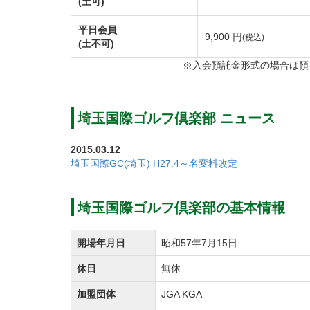
(土可)
良いスコアが望めると好評のコースです。
池やバンカーが戦略性あふれる配置となって
平日会員
9,900 円
(税込)
(土不可)
バックティーからのプレイは3コース中で難
※入会預託金形式の場合は預
【東コース】
コースレート上からみると比較的やさしいコ
埼玉国際ゴルフ倶楽部 ニュース
2番・3番ホールは埼玉国際ゴルフ倶楽部の
2015.03.12
池越えや打ち下ろしなど変化に富んだ造りと
埼玉国際GC(埼玉) H27.4～名変料改定
【南コース】
埼玉国際ゴルフ倶楽部の基本情報
自然の造形を巧みに生かしたアメリカンスタ
ローリングしたフェアウェイとラフ戦略性あ
開場年月日
昭和57年7月15日
高崎・前橋の雄大な自然を感じられる設計と
休日
無休
加盟団体
JGA KGA
埼玉国際ゴルフ倶楽部のプレイスタイルはキ