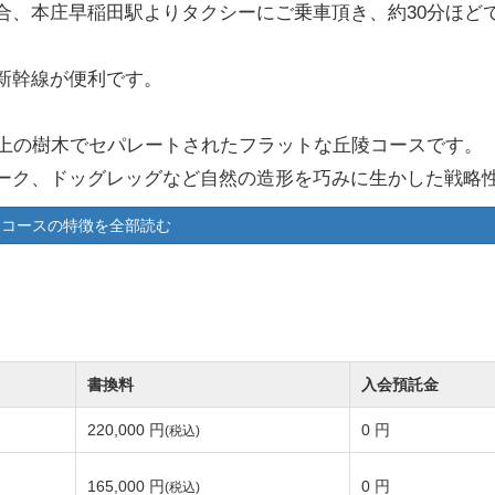
合、本庄早稲田駅よりタクシーにご乗車頂き、約30分ほど
新幹線が便利です。
以上の樹木でセパレートされたフラットな丘陵コースです。
ーク、ドッグレッグなど自然の造形を巧みに生かした戦略
コースの特徴を全部読む
。
たびに違った表情でゴルファーを楽しませてくれます。
デザインのため、ゴルフを満喫することができます。
イは高麗芝を使用しております。
の3コースで構成されており、ラウンドの際は西→東・東→
書換料
入会預託金
220,000 円
0 円
(税込)
165,000 円
0 円
(税込)