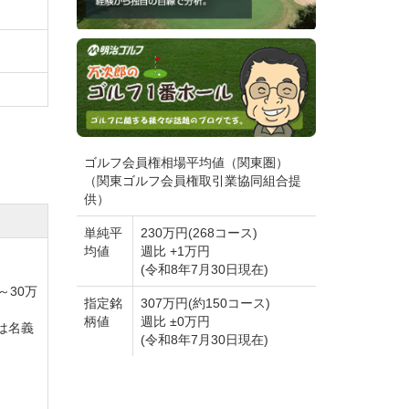
予めご
ゴルフ会員権相場平均値（関東圏）
ストラ
（関東ゴルフ会員権取引業協同組合提
供）
ニュー
単純平
230万円(268コース)
均値
週比 +1万円
(令和8年7月30日現在)
30万
指定銘
307万円(約150コース)
柄値
週比 ±0万円
は名義
(令和8年7月30日現在)
イプレ
テ・ヴ