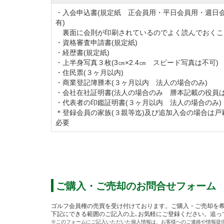
・入会申込書(規定紙 正会員用・平日会員用・週日
有)
埼玉国際ゴルフ倶楽部は競技会が多く年間で
裏面に会則が印刷されているのでよく読んでおくこ
オープンコンペなど各種競技イベントが充実
・資格審査申請書(規定紙)
・経歴書(規定紙)
ホームページのメンバー様専用ページにてコ
・上半身写真３枚(3㎝×2.4㎝ スピード写真は不可)
また、ゴルフコンペ開催をお考えの方に最適
・住民票(３ヶ月以内)
・商業登記簿謄本(３ヶ月以内 法人の場合のみ)
プレーのご予約はwebから24時間受付可能
・会社在社証明書(法人の場合のみ 謄本記載の役員は
で、ご自身の都合に合わせてプレーをお楽し
・代表者の印鑑証明書(３ヶ月以内 法人の場合のみ)
＊登録会員の家族(３親等迄)及び追加入会の場合は戸
必要
平成27年4月1日より名義書換料が改定され
この機会に埼玉国際ゴルフ倶楽部へのご入会
◆周辺ゴルフ場
ご購入・ご売却のお問合せフォーム
「こだま神川カントリークラブ」
「北武蔵カ
クラブ」
「ツインレイクスカントリー倶楽部