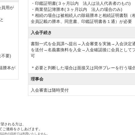
・印鑑証明書(３ヶ月以内 法人は法人代表者のもの)
会員用が
・商業登記簿謄本(３ヶ月以内 法人の場合のみ)
約40回以上開催しているゴルフクラブになります。
＊相続の場合は被相続人の除籍謄本と相続証明書類（
と
全員記載の謄本、同意書、印鑑証明書各１通）が必要
しているため、メンバー同士の交流も盛んに行われており
ンペ情報や競技結果などご自宅などで確認することができ
入会手続き
な「コンペプラン」もメンバー様に好評です。
書類一式を会員課へ提出→入会審査を実施→入会決定
を送付→名義書換料を入金→入金確認後に会員として
、お一人様から組み合わせ可能な予約サービスも行っており
不要)
可
み 頂けます。
籍謄本が
＊必要と判断した場合は面接又は同伴プレーを行う場
ましたので、以前より入会しやすい状態になりました。
理事会
を是非ご検討ください。
入会審査は随時受付
ントリークラブ」
「児玉カントリー倶楽部」
「上武カン
」