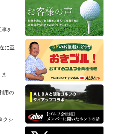
工事を
在に至
りま
利用の
。
タクシ