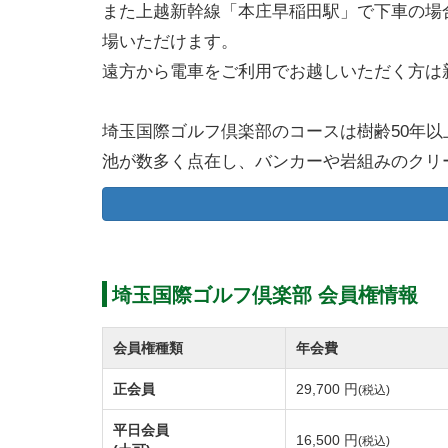
また上越新幹線「本庄早稲田駅」で下車の場
場いただけます。
遠方から電車をご利用でお越しいただく方は
埼玉国際ゴルフ倶楽部のコースは樹齢50年
池が数多く点在し、バンカーや岩組みのクリ
いコースレイアウトになっています。
コースの設計は市川造園土木が手掛けました
各コースにはそれぞれに個性があり、訪れる
ベテランゴルファーにも飽きのこないコース
埼玉国際ゴルフ倶楽部 会員権情報
グリーンの芝はベントを使用し、フェアウェ
埼玉国際ゴルフ倶楽部のコースは西、東、南
会員権種類
年会費
→西の順となります。
正会員
29,700 円
(税込)
【西コース】
平日会員
16,500 円
(税込)