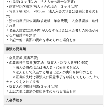
・住民票(３ヶ月以内 法人入会の場合は不要)
JR成田線「佐原駅」下車、車で約20分。快速利用で約
・商業登記簿謄本(法人入会の場合 ３ヶ月以内)
・写真２枚(縦4cm×横3cm 法人入会の場合は登録記名者のも
2時間で佐原駅にアクセス可能。
の)
・預金口座振替依頼書(規定紙 年会費用)…入会承認後に送付
される
＊名義人親族(二親等内)が入会する場合は入会者との関係が分
かる戸籍謄本を添付
＊上記の他に書類の提出を求められる場合も有
譲渡必要書類
・会員証券(裏書不要)
・名義書換申請書(規定紙 譲渡人・譲受人共実印捺印)
※法人会員の場合は法人名・代表者名を記入
※法人として入会する場合は法人の実印を捺印のこと
※証書紛失時は譲渡人に同意事項を確認してもらった上で
チェックを入れて提出
・譲渡人の印鑑証明書(３ヶ月以内)
＊上記の他に書類の提出を求められる場合も有
入会手続き