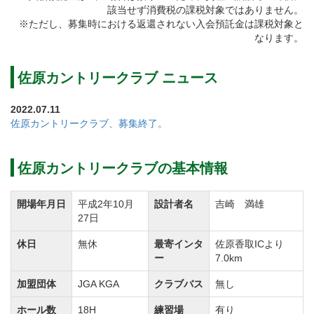
該当せず消費税の課税対象ではありません。
の高さ、ハイグレードなサービス。
※ただし、募集時における返還されない入会預託金は課税対象と
グリーンのコンディションに定評のあるトーナメント
なります。
コースを舞台に、ゴルフの醍醐味を味わってみません
か？
佐原カントリークラブ ニュース
ぜひご検討ください。
2022.07.11
佐原カントリークラブ、募集終了。
アコーディア・ゴルフでは、以下キャンペーンを実施
しています。
佐原カントリークラブの基本情報
１）トランスファー制度
【対象】 同社系列ゴルフ場の「個人会員」及び「法
開場年月日
平成2年10月
設計者名
吉崎 満雄
27日
人会員記名者」
【内容】 同社系列ゴルフ場会員権を個人で市場にて
休日
無休
最寄インタ
佐原香取ICより
ー
7.0km
新規購入の場合、名義書換料が一律50％割引
加盟団体
JGA KGA
クラブバス
無し
２）親族入会 割引サービス
ホール数
18H
練習場
有り