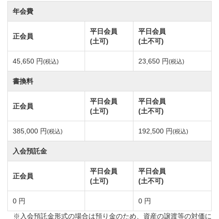
めている全18ホール。
年会費
平日会員
平日会員
正会員
男子シニアプロのトーナメントも開催されていた本格
(土可)
(土不可)
的なコースです。
45,650 円
23,650 円
(税込)
(税込)
豊かな自然を多く残した景観美も魅力の一つです。千
葉桜など楽しめます。
書換料
ドライビングレンジは8打席、240ヤード。バンカー・
平日会員
平日会員
正会員
アプローチの練習場も完備。
(土可)
(土不可)
名物ホールは9番、18番。池越えの美しいホールです。
385,000 円
192,500 円
(税込)
(税込)
入会預託金
高級感あふれるクラブハウス、美味しい食事が楽しめ
るレストラン。
平日会員
平日会員
正会員
(土可)
(土不可)
美しい景観を眺望できるコンペルームにアメニティが
充実している浴室など設備も充実しています。
0 円
0 円
あらゆるレベルのゴルファーにお楽しみ頂ける戦略性
※入会預託金形式の場合は預り金のため、資産の譲渡等の対価に