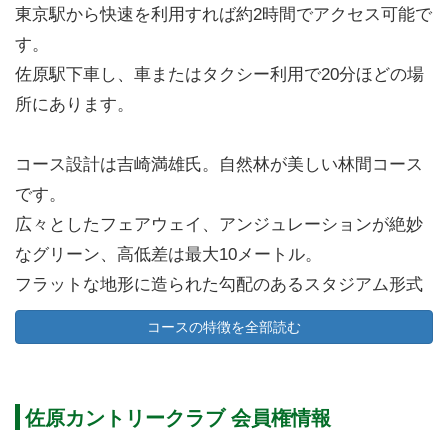
東京駅から快速を利用すれば約2時間でアクセス可能で
す。
佐原駅下車し、車またはタクシー利用で20分ほどの場
所にあります。
コース設計は吉崎満雄氏。自然林が美しい林間コース
です。
広々としたフェアウェイ、アンジュレーションが絶妙
なグリーン、高低差は最大10メートル。
フラットな地形に造られた勾配のあるスタジアム形式
のレイアウト。
コースの特徴を全部読む
マスターズ開催コースとして有名な米国のオーガス
タ・ナショナル・ゴルフクラブを連想させる造りにな
っています。
佐原カントリークラブ 会員権情報
大小のマウンド、池越え、バンカーなどが戦略性を高