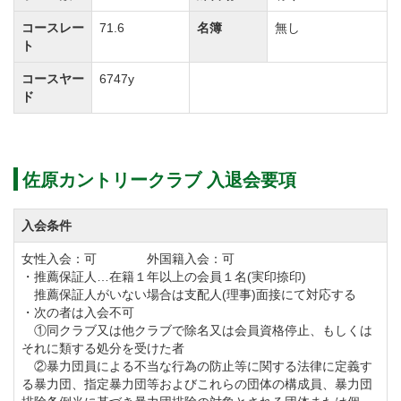
【対象】 同社系列ゴルフ場「個人会員」の親族（三
コースレー
71.6
名簿
無し
親等以内）
ト
【内容】 同社系列ゴルフ場会員権を個人で市場にて
コースヤー
6747y
ド
新規購入の場合、名義書換料が一律50％割引
◆詳細はアコーディア・ゴルフ会員課へお問い合わせ
佐原カントリークラブ 入退会要項
下さい。
入会条件
令和5年1月1日から下記の特典受付を終了します。
グランドステータス制度
女性入会：可 外国籍入会：可
・推薦保証人…在籍１年以上の会員１名(実印捺印)
502,700円で募集しておりますが、令和4年8月31日で受
推薦保証人がいない場合は支配人(理事)面接にて対応する
付を終了します。
・次の者は入会不可
①同クラブ又は他クラブで除名又は会員資格停止、もしくは
それに類する処分を受けた者
年会費を下記のとおり改定します。
②暴力団員による不当な行為の防止等に関する法律に定義す
る暴力団、指定暴力団等およびこれらの団体の構成員、暴力団
①実施：令和8年1月1日より