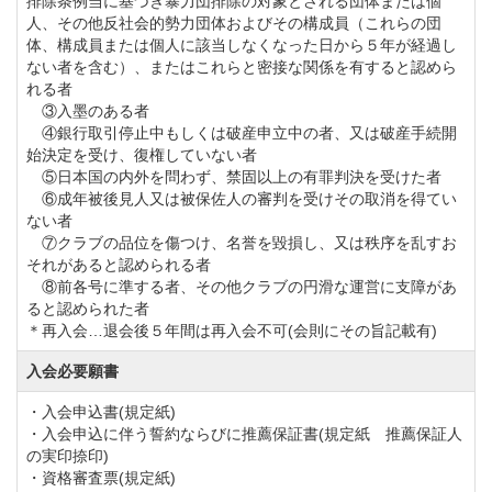
排除条例当に基づき暴力団排除の対象とされる団体または個
②年会費
人、その他反社会的勢力団体およびその構成員（これらの団
体、構成員または個人に該当しなくなった日から５年が経過し
正会員【改定前】44,000円（税込）→【改定後】
ない者を含む）、またはこれらと密接な関係を有すると認めら
45,650円（税込）
れる者
③入墨のある者
平日会員(月～金)【改定前】22,000円（税込）→【改
④銀行取引停止中もしくは破産申立中の者、又は破産手続開
定後】23,650円（税込）
始決定を受け、復権していない者
⑤日本国の内外を問わず、禁固以上の有罪判決を受けた者
⑥成年被後見人又は被保佐人の審判を受けその取消を得てい
◆周辺ゴルフ場
ない者
⑦クラブの品位を傷つけ、名誉を毀損し、又は秩序を乱すお
「
香取カントリークラブ
」「
小見川東急ゴルフクラ
それがあると認められる者
ブ
⑧前各号に準する者、その他クラブの円滑な運営に支障があ
」「
大栄カントリー倶楽部
」「
長太郎カントリーク
ると認められた者
ラブ
」
＊再入会…退会後５年間は再入会不可(会則にその旨記載有)
入会必要願書
◆交通機関
・入会申込書(規定紙)
・自動車をご利用の場合
・入会申込に伴う誓約ならびに推薦保証書(規定紙 推薦保証人
東関東自動車道「佐原香取IC」より7km
の実印捺印)
・資格審査票(規定紙)
・電車をご利用の場合