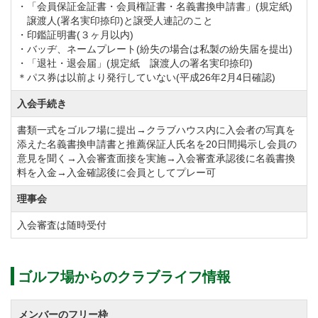
のためご確認下さい）
・「会員保証金証書・会員権証書・名義書換申請書」(規定紙)
譲渡人(署名実印捺印)と譲受人連記のこと
１）６０歳以上の会員対象に毎月コンペを開催（平
・印鑑証明書(３ヶ月以内)
日）
・バッヂ、ネームプレート(紛失の場合は私製の紛失届を提出)
・「退社・退会届」(規定紙 譲渡人の署名実印捺印)
２）会員の誕生月には優待＆プレゼント。
＊パス券は以前より発行していない(平成26年2月4日確認)
入会手続き
平成２７年４月１日より、欠員社員の補充募集を実施
書類一式をゴルフ場に提出→クラブハウス内に入会者の写真を
しています。
添えた名義書換申請書と推薦保証人氏名を20日間掲示し会員の
これに伴い、募集定員到達まで名義書換を停止しま
意見を聞く→入会審査面接を実施→入会審査承認後に名義書換
料を入金→入金確認後に会員としてプレー可
す。
理事会
平成２９年３月１日（水）より、名義書換を再開しま
入会審査は随時受付
した。
ゴルフ場からのクラブライフ情報
令和元年10月1日から欠員社員の募集を実施します。
これに伴い、補充定員数に達するまで名義書換は停止
メンバーのフリー枠