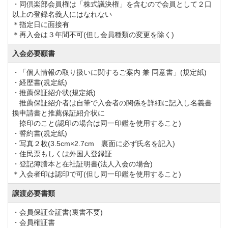
館内設備は浴室、ロッカールーム、レストラン、コン
・同倶楽部会員権は「株式議決権」を含むので会員として２口
以上の登録名義人にはなれない
ペルーム、ショップを完備しています。
＊指定日に面接有
＊再入会は３年間不可(但し会員種類の変更を除く)
国際桜ゴルフ倶楽部は霞ヶ浦付近にあるゴルフ場の中
入会必要願書
でも人気のあるコースなので経営基盤は安定してきま
・「個人情報の取り扱いに関するご案内 兼 同意書」(規定紙)
した。
・経歴書(規定紙)
・推薦保証紹介状(規定紙)
これからどのようにコース運営が変化していくのか見
推薦保証紹介者は自筆で入会者の関係を詳細に記入し名義書
極めが必要な部分もありますが、ゴルフ会員権につい
換申請書と推薦保証紹介状に
捺印のこと(認印の場合は同一印鑑を使用すること)
ては現在の相場であれば割安感があると思います。
・誓約書(規定紙)
国際桜ゴルフ倶楽部のゴルフ会員権の購入や売却・相
・写真２枚(3.5cm×2.7cm 裏面に必ず氏名を記入)
・住民票もしくは外国人登録証
場情報をご希望の方やホームコースをご検討中の方も
・登記簿謄本と在社証明書(法人入会の場合)
お気軽にお問合せください。
＊入会者印は認印で可(但し同一印鑑を使用すること)
譲渡必要書類
◆コースの方からの情報（平成２３年１２月現在、コ
・会員保証金証書(裏書不要)
ースの都合により変更される場合がございますので念
・会員権証書