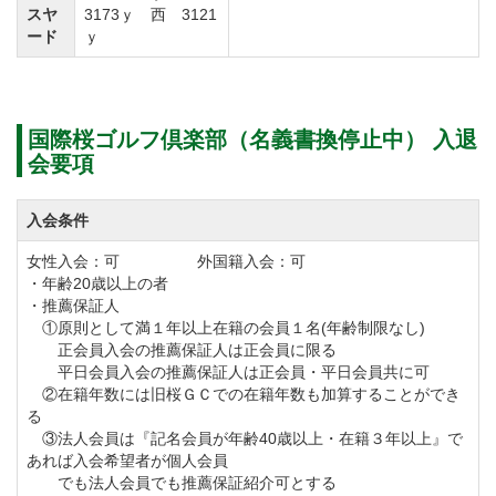
回ることができます。
スヤ
3173ｙ 西 3121
ード
ｙ
プレースタイルはキャディ付またはセルフプレーのラ
ウンドで、乗用カートを使用して移動します。
国際桜ゴルフ倶楽部ではメンバータイムをご用意して
国際桜ゴルフ倶楽部（名義書換停止中） 入退
会要項
いますので、いつでも好きな時にプレーが満喫できま
す。
入会条件
また予約状況に応じてツーサムも承っておりますの
女性入会：可 外国籍入会：可
で、ご希望の方は直接コースへご相談ください。
・年齢20歳以上の者
・推薦保証人
①原則として満１年以上在籍の会員１名(年齢制限なし)
国際桜ゴルフ倶楽部のクラブハウスは3階建てです。
正会員入会の推薦保証人は正会員に限る
小高い丘に建てられているので、霞ヶ浦の美しい景色
平日会員入会の推薦保証人は正会員・平日会員共に可
②在籍年数には旧桜ＧＣでの在籍年数も加算することができ
を眺めながらお寛ぎ頂けます。
る
フロントには間接照明が置かれ落ち着いた雰囲気を醸
③法人会員は『記名会員が年齢40歳以上・在籍３年以上』で
あれば入会希望者が個人会員
し出しています。
でも法人会員でも推薦保証紹介可とする