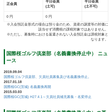
平日会員
平日会員
正会員
(土可)
(土不可)
国際桜ゴルフ倶楽部のコース設計は伝説のゴルファー
中村寅吉氏をはじめ、一流のプロゴルファーが手掛け
0 円
0 円
ました。
※入会預託金形式の場合は預り金のため、資産の譲渡等の対価に
該当せず消費税の課税対象ではありません。
距離のあるホールや池・クリークが巧みに絡むホール
※ただし、募集時における返還されない入会預託金は課税対象と
などそれぞれが特徴的です。グリーンはベント・高麗
なります。
の2グリーンです。
初心者にはやさしく、上級者には緻密なプレーを要求
国際桜ゴルフ倶楽部（名義書換停止中） ニュ
する戦略的なコースレイアウト。
ース
女性・シニアゴルファーまでプレーヤーの技量に応じ
2019.09.04
てお楽しみ頂けます。
国際桜ゴルフ倶楽部、欠員社員募集及び名義書換停止。
2017.01.18
国際桜GC(茨城) 名義書換再開
【東コース】3,336ヤード。3コース内で一番距離のあ
2015.03.03
国際桜GC(茨城) H27.4.1～欠員社員補充募集・名変停止
るコースです。
フェアウェイは広々しているので爽快にクラブを振る