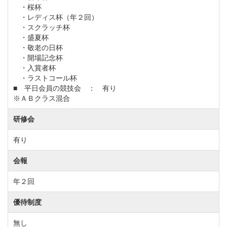
・電車をご利用の場合
・桜杯
・レディス杯（年２回）
JR常磐線「土浦駅」下車、国際桜ゴルフ倶楽部までは
・スクラッチ杯
タクシーで約40分。
・盛夏杯
・敬老の日杯
JR常磐線「取手駅」から車で60分。
・開場記念杯
・入賞者杯
・ラストコール杯
■ 平日会員の競技会 ： 有り
※ＡＢクラス混合
研修会
有り
会報
年２回
優待制度
無し