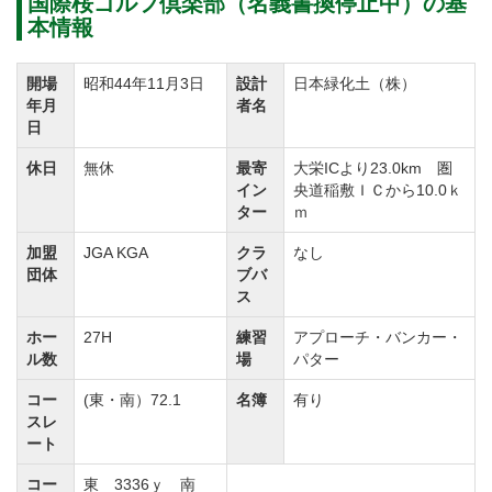
ことができます。
国際桜ゴルフ倶楽部（名義書換停止中）の基
本情報
【南コース】3,173ヤード。バランスの良いコースデザ
開場
昭和44年11月3日
設計
日本緑化土（株）
インです。
年月
者名
日
フェアウェイに施された起伏やドッグレッグなどが戦
略性を高めています。
休日
無休
最寄
大栄ICより23.0km 圏
イン
央道稲敷ＩＣから10.0ｋ
訪れるゴルファーの技量が試されるコースです。
ター
ｍ
加盟
JGA KGA
クラ
なし
【西コース】3,121ヤード。8番のショートホールをミ
団体
ブバ
ドルホールに改造しました。
ス
西コースではショート・ミドル・ロングがそれぞれ3ホ
ホー
27H
練習
アプローチ・バンカー・
ル数
場
パター
ールずつ楽しむことができます。
池越えやバンカーが巧みに配されています。グリーン
コー
(東・南）72.1
名簿
有り
スレ
オーバーに注意しながら攻略したいコースです。
ート
距離は短めですが変化に富んだレイアウトで飽きずに
コー
東 3336ｙ 南