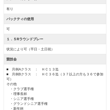
します。
有り
◆周辺ゴルフ場
バックティの使用
「霞台カントリークラブ」
「土浦カントリー倶楽部」
可
「アスレチックゴルフ倶楽部」
「霞南ゴルフ倶楽部」
「江戸崎カントリー倶楽部」
１．５Rラウンドプレー
状況により可（平日・土日祝）
◆交通機関
競技会
・自動車でお越しの場合
首都圏中央連絡自動車道「稲敷IC」より10.0km、15
■ 月例Aクラス ： ＨＣ１３迄
■ 月例Bクラス ： ＨＣ３６迄（３７以上の方も３６で参加
分。「稲敷東IC」より10.0km、15分。
可）
東関東自動車道「大栄IC」より23.0km、35分。
その他
・クラブ選手権
常磐自動車道「桜土浦IC」より30.0km、40分。
・理事長杯
東総有料道路から国際桜ゴルフ倶楽部まで約40分。
・シニア選手権
・グランドシニア選手権
・新年杯