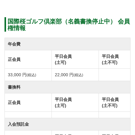
で約40分。また千葉方面からお越しの場合は東総有料
道路をご利用頂くルートが便利です。
国際桜ゴルフ倶楽部（名義書換停止中） 会員
電車をご利用の場合、JR常磐線「土浦駅」下車、国際
権情報
桜ゴルフ倶楽部まではタクシーで約40分。
JR常磐線「取手駅」をご利用の場合は駅から車で60分
年会費
ほどの距離にあります。
平日会員
平日会員
正会員
(土可)
(土不可)
国際桜ゴルフ倶楽部は霞ヶ浦の恵み豊かな丘陵地に展
33,000 円
22,000 円
(税込)
(税込)
開している林間コースです。
書換料
コース内は豊富な樹木がセパレートしています。なだ
らかな地形に造られたコースの高低差はわずか1メート
平日会員
平日会員
正会員
(土可)
(土不可)
ルと非常にフラット。
水郷霞ヶ浦を望む景観美、多彩なバリエーションを持
入会預託金
つコース東・南・西の各9ホール、全27ホールで構成さ
れています。