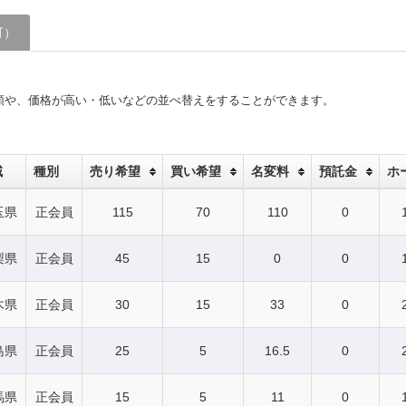
可）
順や、価格が高い・低いなどの並べ替えをすることができます。
域
種別
売り希望
買い希望
名変料
預託金
ホ
玉県
正会員
115
70
110
0
梨県
正会員
45
15
0
0
木県
正会員
30
15
33
0
島県
正会員
25
5
16.5
0
馬県
正会員
15
5
11
0