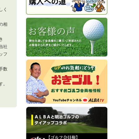
しく
の相
き
当社
ッフ
手数
す。