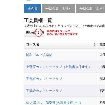
正会員
平日会員（土可）
平日会員（土不
正会員権一覧
※表の上にある項目名をクリックすると、その項目で名前
コース名
地
浦和ゴルフ倶楽部
埼
上野原カントリークラブ（名義書換停止中）
山
宇都宮カンツリークラブ
栃
宇津峰カントリークラブ
福
梅ノ郷ゴルフ倶楽部(名義書換停止中)
群