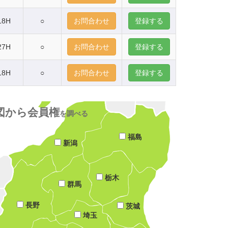
18H
○
お問合わせ
登録する
27H
○
お問合わせ
登録する
18H
○
お問合わせ
登録する
図から会員権
を調べる
福島
新潟
栃木
群馬
長野
茨城
埼玉