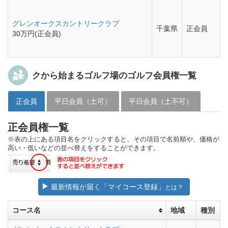
グレンオークスカントリークラブ
千葉県
正会員
30万円(正会員)
クから始まるゴルフ場のゴルフ会員権一覧
正会員
平日会員（土可）
平日会員（土不可）
正会員権一覧
※表の上にある項目名をクリックすると、その項目で名前順や、価格が
高い・低いなどの並べ替えをすることができます。
最新情報が届く「マイコース登録」
とは？
コース名
地域
種別