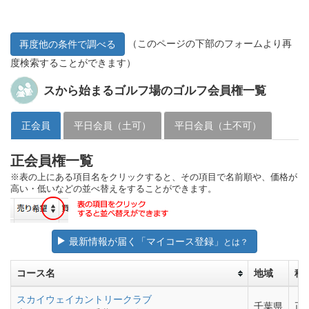
（このページの下部のフォームより再
再度他の条件で調べる
度検索することができます）
スから始まるゴルフ場のゴルフ会員権一覧
正会員
平日会員（土可）
平日会員（土不可）
正会員権一覧
※表の上にある項目名をクリックすると、その項目で名前順や、価格が
高い・低いなどの並べ替えをすることができます。
最新情報が届く「マイコース登録」
とは？
コース名
地域
種
スカイウェイカントリークラブ
千葉県
正