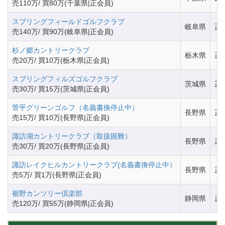
売110万/ 買80万(千葉県|正会員)
スプリングフィールドゴルフクラブ
岐阜県
正
売140万/ 買90万(岐阜県|正会員)
杉ノ郷カントリークラブ
栃木県
正
売20万/ 買10万(栃木県|正会員)
スプリングフィルズゴルフクラブ
茨城県
正
売30万/ 買15万(茨城県|正会員)
菅平グリーンゴルフ（名義書換停止中）
長野県
正
売15万/ 買10万(長野県|正会員)
諏訪湖カントリークラブ（取扱困難）
長野県
正
売30万/ 買20万(長野県|正会員)
諏訪レイクヒルカントリークラブ(名義書換停止中）
長野県
正
売5万/ 買1万(長野県|正会員)
裾野カンツリー倶楽部
静岡県
正
売120万/ 買55万(静岡県|正会員)