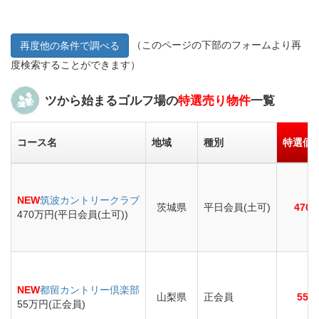
（このページの下部のフォームより再
再度他の条件で調べる
度検索することができます）
ツから始まるゴルフ場の
特選売り物件
一覧
コース名
地域
種別
特選価
NEW
筑波カントリークラブ
茨城県
平日会員(土可)
470
470万円(平日会員(土可))
NEW
都留カントリー倶楽部
山梨県
正会員
55
55万円(正会員)