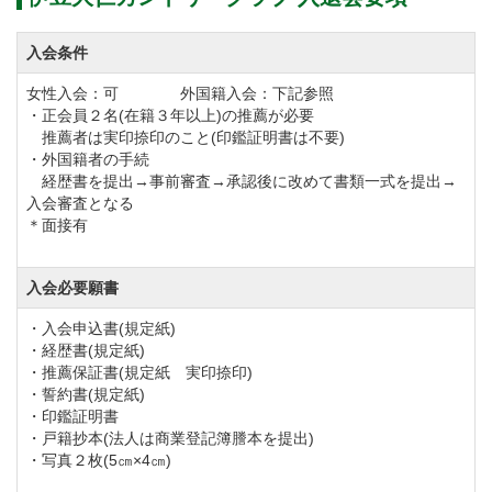
入会条件
女性入会：可 外国籍入会：下記参照
・正会員２名(在籍３年以上)の推薦が必要
推薦者は実印捺印のこと(印鑑証明書は不要)
・外国籍者の手続
経歴書を提出→事前審査→承認後に改めて書類一式を提出→
入会審査となる
＊面接有
入会必要願書
・入会申込書(規定紙)
・経歴書(規定紙)
・推薦保証書(規定紙 実印捺印)
・誓約書(規定紙)
・印鑑証明書
・戸籍抄本(法人は商業登記簿謄本を提出)
・写真２枚(5㎝×4㎝)