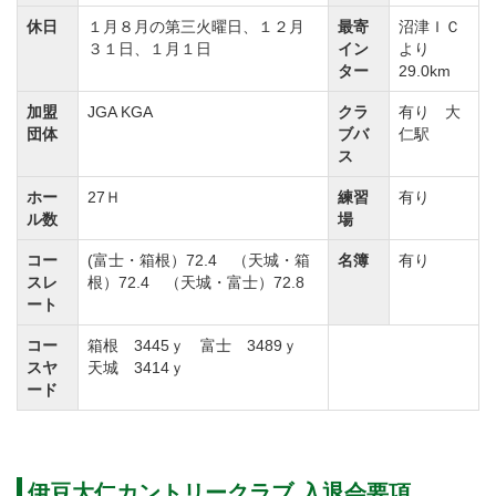
・国内外を問わず、犯罪行為により有罪判決を受け
休日
１月８月の第三火曜日、１２月
最寄
沼津ＩＣ
た者でないこと。
３１日、１月１日
イン
より
ター
29.0km
加盟
JGA KGA
クラ
有り 大
団体
ブバ
仁駅
ス
ホー
27Ｈ
練習
有り
ル数
場
コー
(富士・箱根）72.4 （天城・箱
名簿
有り
スレ
根）72.4 （天城・富士）72.8
ート
コー
箱根 3445ｙ 富士 3489ｙ
スヤ
天城 3414ｙ
ード
伊豆大仁カントリークラブ 入退会要項