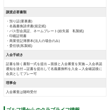
譲渡必要書類
・預り証(要裏書)
・名義書換請求書(規定紙)
・パス型会員証、ネームプレート(紛失届 私製紙)
・印鑑証明書
・商業登記簿謄本(法人の場合のみ)
・委任状(私製紙)
入会手続き
証書を除く書類一式を提出→面接と入会審査を実施→入会承認
通知を送付→証書を提出して名義書換料を入金→入金確認後に
会員としてプレー可
理事会
入会審査は随時受付
ゴルフ場からのクラブライフ情報