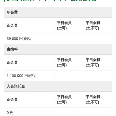
④募集金額 預託金1,500,000円＋入会金（税込）
1,100,000円＝合計2,600,000円
年会費
⑤年会費 年度 4月～3月 正会員：36,000円（税
平日会員
平日会員
正会員
別） ※令和2年3月までの年会費は無料
(土可)
(土不可)
⑥入会条件
39,600 円
(税込)
・外国籍入会は可（事前審査有り）
・正会員2名の推薦が必要（推薦者が居ない場合は経
書換料
歴書と面接で審査）
平日会員
平日会員
正会員
・本クラブ及び他クラブより除名されたことがない
(土可)
(土不可)
こと。
1,100,000 円
(税込)
・反社会的団体の関係者でないこと。
入会預託金
・国内外を問わず、犯罪行為により有罪判決を受け
た者でないこと。
平日会員
平日会員
正会員
(土可)
(土不可)
2020年3月31日を以って補充会員募集を終了します。
0 円