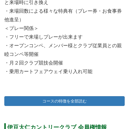
と来場時に引き換え
・来場回数による様々な特典有（プレー券・お食事券
他進呈）
＜プレー関係＞
・フリーで来場しプレーが出来ます
・オープンコンペ、メンバー様とクラブ従業員との親
睦コンペ等開催
・月２回クラブ競技会開催
・乗用カートフェアウェイ乗り入れ可能
補充会員募集を下記の通り実施しています。
コースの特徴を全部読む
①令和元年10月1日から令和2年3月31日まで
②会員種類 個人正会員
③募集人数 会員減少に伴う補充募集につき若干名
伊豆大仁カントリークラブ 会員権情報