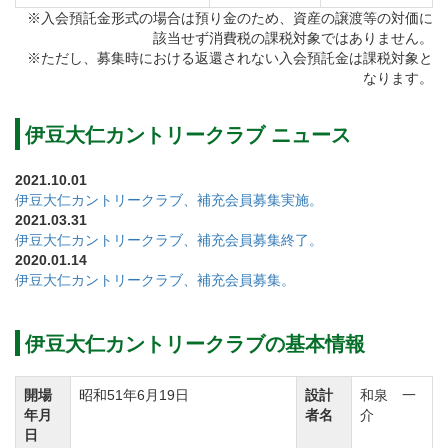
※入会預託金形式の場合は預り金のため、資産の譲渡等の対価に
該当せず消費税の課税対象ではありません。
2022年4月1日より補充会員募集を実施します。
※ただし、募集時における返還されない入会預託金は課税対象と
①令和4年4月1日から
なります。
②会員種類 個人正会員
③募集人数 若干名
伊豆大仁カントリークラブ ニュース
④募集金額 預託金1,500,000円＋入会金（税込）
2021.10.01
1,100,000円＝合計2,600,000円
伊豆大仁カントリークラブ、補充会員募集実施。
2021.03.31
⑤年会費 年度 4月～3月 正会員：36,000円（税
伊豆大仁カントリークラブ、補充会員募集終了。
別） ⑥入会条件
2020.01.14
伊豆大仁カントリークラブ、補充会員募集。
・外国籍入会は可（事前審査有り）
・正会員2名の推薦が必要（推薦者が居ない場合は経
歴書と面接で審査）
伊豆大仁カントリークラブの基本情報
・本クラブ及び他クラブより除名されたことがない
開場
昭和51年6月19日
設計
和泉 一
こと。
年月
者名
介
・反社会的団体の関係者でないこと。
日