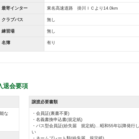
最寄インター
東名高速道路 掛川ＩＣより14.0km
クラブバス
無し
練習場
無し
名簿
有り
入退会要項
譲渡必要書類
能な
・会員証(裏書不要)
・名義書換申込書(規定紙)
・パス型会員証(紛失届 規定紙)…昭和55年以降発行
い
・ネームプレート類(紛失届 規定紙)