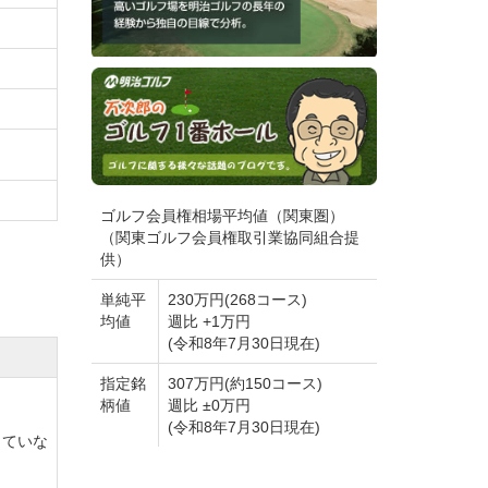
ゴルフ会員権相場平均値（関東圏）
（関東ゴルフ会員権取引業協同組合提
供）
単純平
230万円(268コース)
均値
週比 +1万円
(令和8年7月30日現在)
指定銘
307万円(約150コース)
柄値
週比 ±0万円
(令和8年7月30日現在)
していな