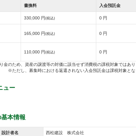
書換料
入会預託金
330,000 円
0 円
(税込)
165,000 円
0 円
(税込)
110,000 円
0 円
(税込)
り金のため、資産の譲渡等の対価に該当せず消費税の課税対象ではあり
※ただし、募集時における返還されない入会預託金は課税対象とな
ニュー
の基本情報
設計者名
西松建設 株式会社