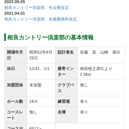
2023.09.05
30,800円（税込）
相良カントリー倶楽部、年会費改定。
メンバーファミリー会員【改定前】28,600円（税込）
2021.04.01
相良カントリー倶楽部、名義書換料改定。
→【改定後】30,800円（税込）
相良カントリー倶楽部の基本情報
年会費を下記のとおり改定します。
①実施…令和9年度分(令和9年1月1日)より
開場年月
昭和52年8月
設計者名
佐藤 昌、山崎 康次
②年会費(会計年度：1月～12月)
日
25日
【改定前】 【改定後】
休日
12/31、1/1
最寄イン
相良牧之原ICより
正 会 員 30,800円(税込) → 33,000円(税
ター
2.0km
込)
加盟団体
未加盟
クラブバ
無し
特別平日会員 20,350円(税込) → 22,000円(税
ス
込)
ホール数
18Ｈ
練習場
有り
平日会員 15,400円(税込) → 16,500円(税
コースレ
無し
名簿
有り
込)
ート
家族会員 30,800円(税込) → 33,000円(税
コースヤ
6512ｙ