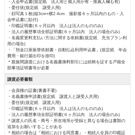
・入会申込書(規定紙 法人用と個人用が有・推薦人欄も有)
・委任状(規定紙 譲受人用)
・顔写真１枚(縦3cm×横2.4cm 撮影後６ヶ月以内のもの・入
会申込書に貼付)
・印鑑証明書(６ヶ月以内 法人は法人のもののみ)
・法人の履歴事項全部証明書(６ヶ月以内 法人の場合のみ)
・名義変更料支払い方法に関する依頼書(規定紙 充当プラン利
用の場合)
・「預金口座振替依頼書・自動払込利用申込書」(規定紙 年会
費用・銀行届出印を捺印)
＊親族間譲渡における名義書換料割引には続柄を証する戸籍全
部事項証明書等が必要
譲渡必要書類
・会員権の証書(裏書不要)
・名義書換申請書(規定紙 譲渡人と譲受人共用)
・委任状(規定紙 譲渡人用)
・印鑑証明書(６ヶ月以内 法人は法人のもののみ)
・法人の履歴事項全部証明書(６ヶ月以内 法人の場合のみ)
＊譲渡人の氏名・商号・所在地等が登録と異なる場合は書類の
追加をお願いすることがある
＊相続の場合は『相続における同意書』・相続人全員の印鑑証