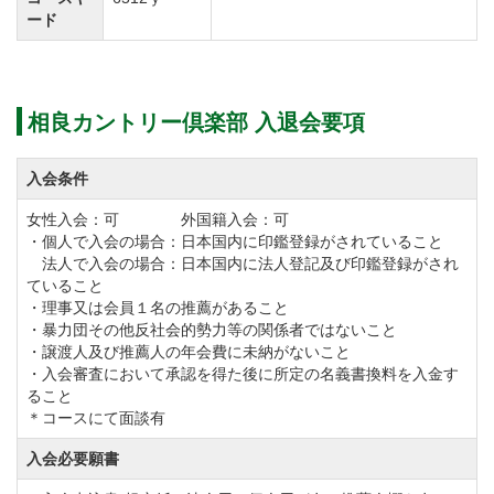
込)
ード
グループ会員 15,950円(税込) → 16,500円(税
込)
終身会員 30,800円(税込) → 33,000円(税
相良カントリー倶楽部 入退会要項
込)
入会条件
メンハ゛ーファミリー会員 30,800円(税込) →
33,000円(税込)
女性入会：可 外国籍入会：可
・個人で入会の場合：日本国内に印鑑登録がされていること
冬季会員 8,030円(税込) → 8,580円(税
法人で入会の場合：日本国内に法人登記及び印鑑登録がされ
込)
ていること
・理事又は会員１名の推薦があること
週一会員 5,830円(税込) → 6,380円(税
・暴力団その他反社会的勢力等の関係者ではないこと
込)
・譲渡人及び推薦人の年会費に未納がないこと
・入会審査において承認を得た後に所定の名義書換料を入金す
※令和8年から令和9年にかけて年会費を段階的に改定
ること
しています。
＊コースにて面談有
※令和9年1月1日より会則も上記改定内容に記載のとお
入会必要願書
り変更します。