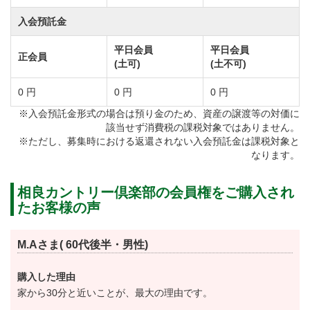
平日会員 55,000円（税込）→ 110,000円（税込）
入会預託金
年会費を下記のとおり改定します。
平日会員
平日会員
正会員
(土可)
(土不可)
①実施 令和6年度分（令和6年1月）より
②年会費
0 円
0 円
0 円
正会員【改定前】19,800円（税込）→【改定後】
※入会預託金形式の場合は預り金のため、資産の譲渡等の対価に
該当せず消費税の課税対象ではありません。
28,600円（税込）
※ただし、募集時における返還されない入会預託金は課税対象と
特別平日会員【改定前】13,200円（税込）→【改定
なります。
後】18,700円（税込）
相良カントリー倶楽部の会員権をご購入され
平日会員【改定前】10,560円（税込）→【改定後】
たお客様の声
14,300円
M.Aさま( 60代後半・男性)
年会費を下記のとおり改定します。
①実施：令和8年1月1日より
購入した理由
家から30分と近いことが、最大の理由です。
②年会費