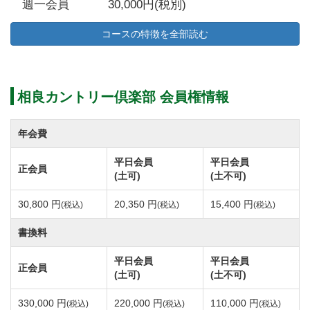
週一会員 30,000円(税別)
【預託金の充当】
コースの特徴を全部読む
2017年度から預託金の充当上限を撤廃しました。
2018年度から税込の名義変更料に預託金の全部もし
くは一 部を充当可能です。
相良カントリー倶楽部 会員権情報
・購入した会員権の預託金の全部もしくは一部を名
義変更 料に充当できます。
年会費
・消費税相当分も預託金の充当ができます。
平日会員
平日会員
正会員
(土可)
(土不可)
平成２７年４月１日より会員補充募集を実施していま
30,800 円
20,350 円
15,400 円
(税込)
(税込)
(税込)
す。
令和3年4月1日より、名義書換料を改定します。
書換料
正会員 165,000円（税込）→ 330,000円（税込）
平日会員
平日会員
正会員
特別平日会員 110,000円（税込）→ 220,000円（税
(土可)
(土不可)
込）
330,000 円
220,000 円
110,000 円
(税込)
(税込)
(税込)