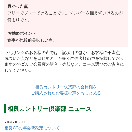
正会員【改定前】28,600円（税込）→【改定後】
良かった点
30,800円（税込）
フリーでプレーできることです。メンバーを揃えずいけるのが
何よりです。
特別平日会員(月～土)【改定前】18,700円（税込）
→【改定後】20,350円（税込）
お勧めポイント
平日会員(月～金)【改定前】14,300円（税込）→【改
食事が比較的美味しい点。
定後】15,400円（税込）
下記リンクのお客様の声では上記項目のほか、お客様の不満点、
冬季会員(12月～3月前日)【改定前】7,480円（税込）
気づいた点などをはじめとした多くのお客様の声を掲載しており
ますのでゴルフ会員権の購入・売却など、コース選びのご参考に
→【改定後】8,030円（税込）
してください。
週一会員(月～金から指定)【改定前】5,280円（税込）
→【改定後】5,830円（税込）
相良カントリー倶楽部の会員権を
家族会員【改定前】28,600円（税込）→【改定後】
ご購入されたお客様の声をもっと見る
30,800円（税込）
相良カントリー倶楽部 ニュース
グループ会員【改定前】15,400円（税込）→【改定
後】15,950円（税込）
2026.03.11
終身会員【改定前】28,600円（税込）→【改定後】
相良CCの年会費改定について