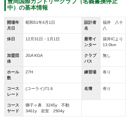
豊岡国際カントリークラブ（名義書換停止
中）の基本情報
開場年
昭和51年4月1日
設計者
福井 八十
月日
名
八
休日
12月31日・1月1日
最寄イ
袋井ICより
ンター
13.0km
加盟団
JGA KGA
クラブ
無し
体
バス
ホール
27H
練習場
有り
数
コース
(コーライ)71.6
名簿
有り
レート
コース
獅子ヶ鼻 3245y 不動
ヤード
3461y 岩室 2904y