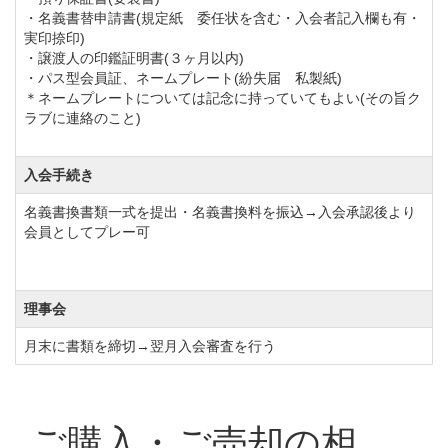
・名義書替申請書(規定紙 委任状を含む・入会者記入欄も有・
実印捺印)
・譲渡人の印鑑証明書(３ヶ月以内)
・パス型会員証、ネームプレート(紛失届 私製紙)
＊ネームプレートについては記念に持っていてもよい(その旨ク
ラブに連絡のこと)
入会手続き
名義書換書類一式を提出・名義書換料を振込→入会承認後より
会員としてプレー可
理事会
月末に書類を締切→翌月入会審査を行う