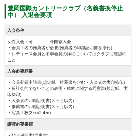
豊岡国際カントリークラブ（名義書換停止
中） 入退会要項
入会条件
女性入会：可 外国籍入会：
・会員１名の推薦者が必要(推薦者の印鑑証明書を添付)
・レディース会員と冬季会員の詳細についてはクラブに確認の
こと
入会必要願書
・会員登録申請書(規定紙 推薦書を含む・入会者の実印捺印)
・反社会的でないことの表明・確約に関する同意書(規定紙 実
印捺印)
・入会者の印鑑証明書(３ヶ月以内)
・推薦書の印鑑証明書(３ヶ月以内)
・写真１枚(3㎝×2.4㎝)
譲渡必要書類
・預り保証書(要裏書)