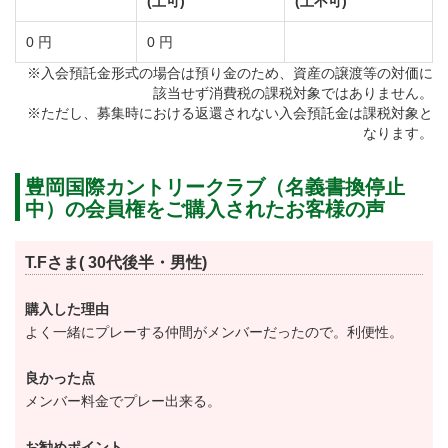
(土可)
(土不可)
0 円
0 円
※入会預託金形式の場合は預り金のため、資産の譲渡等の対価に
該当せず消費税の課税対象ではありません。
※ただし、募集時における返還されない入会預託金は課税対象と
なります。
豊岡国際カントリークラブ（名義書換停止
中）の会員権をご購入されたお客様の声
T.Fさま( 30代後半・男性)
購入した理由
よく一緒にプレーする仲間がメンバーだったので。利便性。
良かった点
メンバー料金でプレー出来る。
お勧めポイント