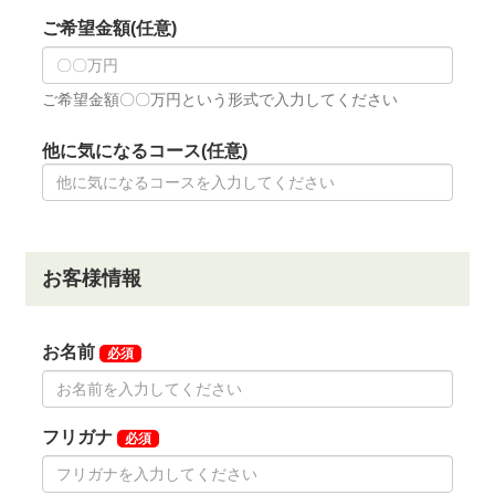
有出来る期限が令和6年3月末日までとなります。従っ
て国有地の占有が認められない場合、現状通りのゴル
フ場営業を継続していく事が極めて厳しい状況になる
と思われます。
令和5年12月31日を以ってゴルフ場の営業を終了しま
す。
◆周辺ゴルフ場
「リバーサイドフェニックスゴルフクラブ」
「大宮国
際カントリークラブ」
「大宮カントリークラブ」
「飯
能ゴルフクラブ」
「日高カントリークラブ」
◆交通機関
・自動車を利用の場合
関越自動車道「川越」ICより10km