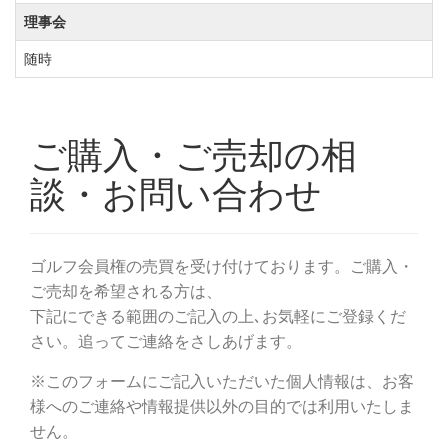
ントまでお問い合わせください。
理事会
他の施設設備は、ゴルフショップと最大収容50名のコ
随時
ンペルームがあり多くのメンバー様にご利用いただい
ております。
河川敷にあるクラブハウスでは、花などで四季折々の
自然を感じることが可能で、春には鮮やかな黄色の菜
の花がクラブハウス前の土手に咲き乱れ美しいです。
川越グリーンクロスは都会の喧騒から抜け出し、武蔵
野面の自然の中プレーが出来るゴルフ場です。
新宿より45分とアクセスも良く、埼玉県の方以外にも
他の方面からも多くの方にご利用していただいており
ます。
2020年4月1日より2021年3月31日まで、名義書換料預