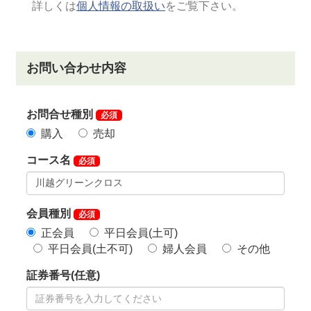
託金充当プランを実施しています。
2018年度より税込の名義変更料に預託金の全部もしく
は一部を充当可能になりました。
また、購入した証券額面から預託金充当金額分を差し
引かれた新証券が入会者に発行されます。
（売り手様の証券額面によって預託金充当可能な金額
が変わりますのでご注意下さい）
名義書換料（税別）正会員 ￥200,000
この機会に是非ご検討くださいませ。
コースの大部分を、国土交通省より河川の占有許可を
得た荒川河川敷を使用してますが、治水安全向上のた
めの「荒川整備事業」の対象となっています。
荒川整備事業に着手する段階となり、この着手により
占有継続可能な範囲が現状より縮小され、国有地を占