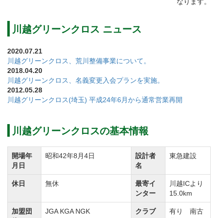
なります。
ウェイ途中にマウンドなどのハザードが巧みに配置さ
れているので、
川越グリーンクロス ニュース
正確なショットがスコアメイクの鍵となります。
2020.07.21
また林間風の樹木があるホールも多いので、林間風コ
川越グリーンクロス、荒川整備事業について。
ースとしても楽しめます。
2018.04.20
川越グリーンクロス、名義変更入会プランを実施。
2012.05.28
川越グリーンクロスのコースは「北コース」「南コー
川越グリーンクロス(埼玉) 平成24年6月から通常営業再開
ス」「中コース」の3コースからなるゴルフ場です。
【北コース】ドックレッグ、クリーク超え、ウォータ
川越グリーンクロスの基本情報
ーハザードをあしらったホールの攻略が鍵となりま
す。
開場年
昭和42年8月4日
設計者
東急建設
月日
名
夏場は風か弱く良いスコアを目指すことが可能だが、
冬場になると風が強くなりコースの難易度が上がりま
休日
無休
最寄イ
川越ICより
ンター
15.0km
す。
加盟団
JGA KGA NGK
クラブ
有り 南古
【南コース】池越えのパー3ホール、クリークやハザー