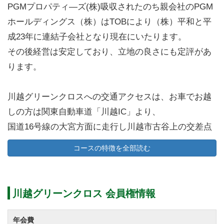
PGMプロパティ―ズ(株)吸収されたのち親会社のPGM
ホールディングス（株）はTOBにより（株）平和と平
成23年に連結子会社となり現在にいたります。
その後経営は安定しており、立地の良さにも定評があ
ります。
川越グリーンクロスへの交通アクセスは、お車でお越
しの方は関東自動車道「川越IC」より、
国道16号線の大宮方面に走行し川越市古谷上の交差点
付近にあるゴルフ場への案内板がありますので、それ
コースの特徴を全部読む
に従いお越しください。
その他のルートは、新大宮バイパスより宮前から国道
16号線西大宮バイパスを川越方面へと進み新上江橋を
川越グリーンクロス 会員権情報
渡り、左折するとゴルフ場がございます。
電車でお越しの方はJR埼京線「指扇駅」と「南古谷
年会費