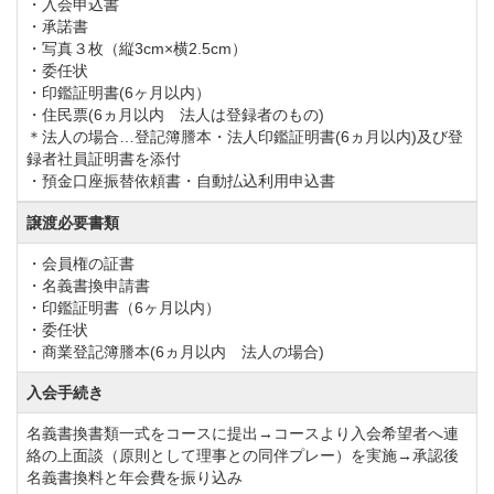
・入会申込書
ハウスからコースに出るまでは小船で荒川を渡るの
・承諾書
・写真３枚（縦3cm×横2.5cm）
で、
・委任状
ちょっとした旅行気分を味わうことができます。
・印鑑証明書(6ヶ月以内）
・住民票(6ヵ月以内 法人は登録者のもの)
練習場は15打席あり、バンカー練習場もありますの
＊法人の場合…登記簿謄本・法人印鑑証明書(6ヵ月以内)及び登
で、練習前のウォーミングアップとしてご活用くださ
録者社員証明書を添付
・預金口座振替依頼書・自動払込利用申込書
い。
譲渡必要書類
川越グリーンクロスのクラブハウスは白を基調とし、
・会員権の証書
・名義書換申請書
すっきりとした外観です。
・印鑑証明書（6ヶ月以内）
クラブ内施設のレストランからはコースが一望でき
・委任状
・商業登記簿謄本(6ヵ月以内 法人の場合)
広々とした空間になっております。
メニューも充実しており、1日限定20食のちらし寿司や
入会手続き
天ぷらにデザートなどがついている豪華な川越御膳が
名義書換書類一式をコースに提出→コースより入会希望者へ連
人気メニューになります。
絡の上面談（原則として理事との同伴プレー）を実施→承認後
名義書換料と年会費を振り込み
プレー前に予約も行っておりますので、詳しくはフロ