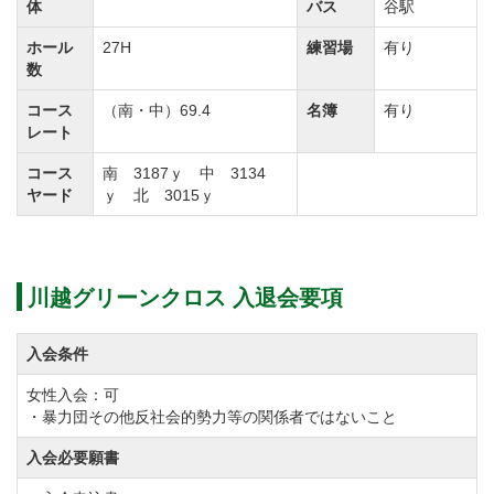
体
バス
谷駅
ドがきいているパー4ホールとパー5ホールがあり、正
ホール
27H
練習場
有り
確さが必要です。
数
また6番ホールでは、27ホール中最も美しい景観と言わ
コース
（南・中）69.4
名簿
有り
れており、川越グリーンクロスの名物ホールとなって
レート
おります。
コース
南 3187ｙ 中 3134
【中コース】林間のホールが難しい、パー3が3ホー
ヤード
ｙ 北 3015ｙ
ル、パー4が3ホール、パー5が3ホールの組み合わせ。
フェアウェイの随所にアンジュレーションがあり、テ
ィーショットは正確性が要求される。
川越グリーンクロス 入退会要項
フィンガー（隆起）が目立つコースレイアウトでパッ
ティングがスコアメイクの鍵となる。
入会条件
女性入会：可
川越グリーンクロスのプレースタイルは全組キャディ
・暴力団その他反社会的勢力等の関係者ではないこと
付きの乗用カートに乗ってのラウンドスタイルです。
入会必要願書
荒川沿いにあるリバーサイドリンクコースで、クラブ