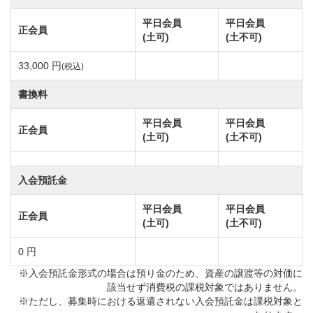
駅」が最寄り駅となります。
平日会員
平日会員
正会員
「指扇駅」からはタクシーをご利用約8分でゴルフ場ま
(土可)
(土不可)
でお越しいただけます。
33,000 円
(税込)
「南古谷駅」からですと改札を出て右側の埼玉信用金
庫前より定時便の送迎バス運行しております。
書換料
「南古谷駅」からゴルフ場まで10分ほどでお越しいた
平日会員
平日会員
正会員
だけますので、是非そちらをご利用ください。
(土可)
(土不可)
川越グリーンクロスのコースは9336ヤードの27ホール
入会預託金
のゴルフ場です。
平日会員
平日会員
正会員
荒川に面している河川敷コースで、グリーンはアメリ
(土可)
(土不可)
カンスタイルのベントワングリーンです。
0 円
高低差は全体的にフラットですが、要所で河川敷とは
※入会預託金形式の場合は預り金のため、資産の譲渡等の対価に
思えない複雑なアンジュレーションがあります。
該当せず消費税の課税対象ではありません。
※ただし、募集時における返還されない入会預託金は課税対象と
複雑なクリークやグリーン周りのバンカーなどフェア