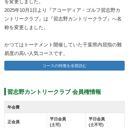
を変更しました。
2025年10月1日より『アコーディア・ゴルフ習志野カ
ントリークラブ』は『習志野カントリークラブ』へ名
称を変更しました。
かつてはトーナメント開催していた千葉県内屈指の難
易度の高い人気コースです。
日本プロや日本オープンをはじめ、サントリーオープ
コースの特徴を全部読む
ンは昭和49年から24回連続で舞台となりました。
その他にも多数の公式トーナメントや競技大会が開催
されてきた格式高いチャンピオンコース。
習志野カントリークラブ 会員権情報
コースメンテナンスの良さにも定評があります。
戦略性の高いレイアウトに良好なコンディションも魅
年会費
力のひとつです。
平日会員
平日会員
正会員
(土可)
(土不可)