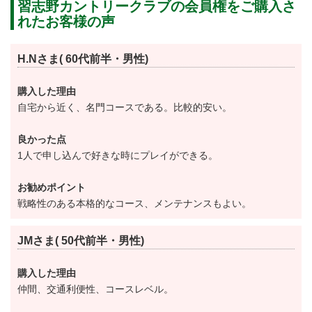
習志野カントリークラブの会員権をご購入さ
利用していた事でも有名です。
れたお客様の声
120万平方メートルの雄大な敷地内に展開しているのは
キングコース18h・クイーンコース18hの全36ホール。
H.Nさま( 60代前半・男性)
どちらもゴルフ歴に関係なくお楽しみ頂けるコースで
す。
購入した理由
自宅から近く、名門コースである。比較的安い。
本格的なトーナメントコース、充実した設備、この価
格であればメンバーになる価値は十分あります。
良かった点
ぜひご検討ください。
1人で申し込んで好きな時にプレイができる。
お勧めポイント
【キングコース】
戦略性のある本格的なコース、メンテナンスもよい。
距離が長くロングヒッターも嬉しい。
グリーンのアンジュレーションもあり、全体難易度が
JMさま( 50代前半・男性)
高め。
購入した理由
7009ヤード。コースレートは72.7。
仲間、交通利便性、コースレベル。