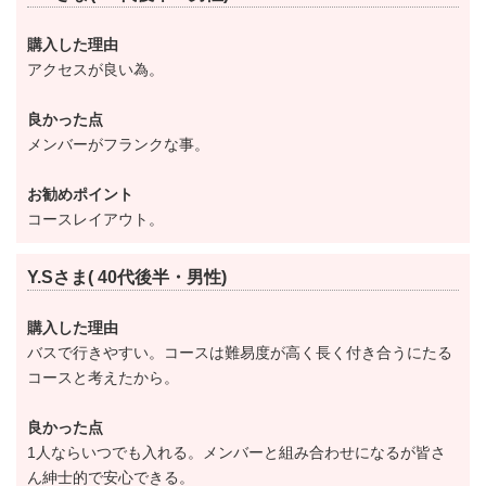
●単独会員(36Ｈ会員・空港ゴルフコース 成田 利用
購入した理由
不可)
アクセスが良い為。
正会員【改定前】36,000円(税別)→【改定後】50,000円
(税別)
良かった点
週日会員【改定前】18,000円(税別)→【改定後】30,000
メンバーがフランクな事。
円(税別)
お勧めポイント
②名義書換改定
コースレイアウト。
●第三者譲渡の名義書換料
正会員【改定前】1,000,000円(税別)→【改定後】
Y.Sさま( 40代後半・男性)
1,500,000円(税別)
購入した理由
週日会員【改定前】500,000円(税別)→【改定後】
バスで行きやすい。コースは難易度が高く長く付き合うにたる
1,000,000円(税別)
コースと考えたから。
●同一法人内記名者変更料
良かった点
正会員【改定前】300,000円(税別)→【改定後】
1人ならいつでも入れる。メンバーと組み合わせになるが皆さ
450,000円(税別)
ん紳士的で安心できる。