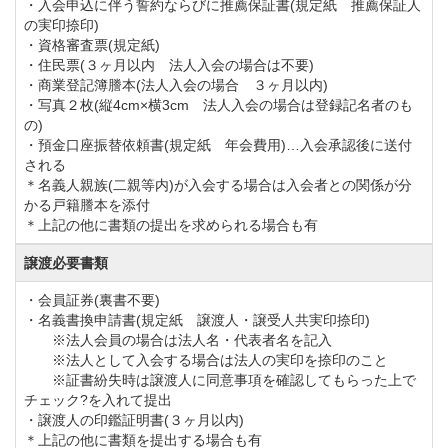
・入会申込に伴う誓約ならびに推薦保証書(規定紙 推薦保証人
の実印捺印)
・資格審査票(規定紙)
・住民票(３ヶ月以内 法人入会の場合は不要)
・商業登記簿謄本(法人入会の場合 ３ヶ月以内)
・写真２枚(縦4cm×横3cm 法人入会の場合は登録記名者のも
の)
・預金口座振替依頼書(規定紙 年会費用)…入会承認後に送付
される
＊名義人親族(二親等内)が入会する場合は入会者との関係が分
かる戸籍謄本を添付
＊上記の他に書類の提出を求められる場合も有
譲渡必要書類
・会員証券(裏書不要)
・名義書換申請書(規定紙 譲渡人・譲受人共実印捺印)
※法人会員の場合は法人名・代表者名を記入
※法人として入会する場合は法人の実印を捺印のこと
※証書紛失時は譲渡人に同意事項を確認してもらった上で
チェック?を入れて提出
・譲渡人の印鑑証明書(３ヶ月以内)
＊上記の他に書類を提出する場合も有