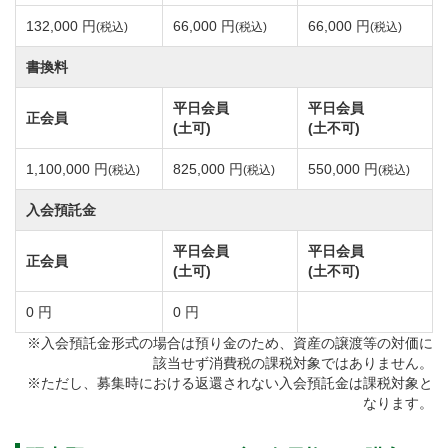
コース設計は藤田欽哉氏。ゴルフ設計の第一人者、井
132,000 円
66,000 円
66,000 円
(税込)
(税込)
(税込)
上誠一氏の師匠であり日本を代表する名匠です。
これまでに霞ヶ関カンツリー倶楽部東コースをはじめ
書換料
数々の名門コースを手掛けてきました。
平日会員
平日会員
正会員
大木は伐採することなく、天然のハザードとして取り
(土可)
(土不可)
入れています。
1,100,000 円
825,000 円
550,000 円
(税込)
(税込)
(税込)
またドッグレッグや池越えなど自然地形を100％活かし
入会預託金
たコースデザイン。
高い戦略性と自然の造形美が織りなす林間コースで
平日会員
平日会員
正会員
(土可)
(土不可)
す。
フェアウエイは常にダイヤモンドカットを施していま
0 円
0 円
す。
※入会預託金形式の場合は預り金のため、資産の譲渡等の対価に
該当せず消費税の課税対象ではありません。
※ただし、募集時における返還されない入会預託金は課税対象と
アコーディア・ゴルフ習志野カントリークラブは「ジ
なります。
ャンボ尾崎」こと尾崎将司プロがホームコースとして