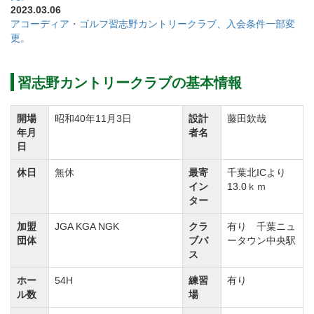
2023.03.06
正会員【改定前】1,650,000円（税込）→【改定後】
アコーディア・ゴルフ習志野カントリークラブ、入会条件一部変
2,200,000円（税込）
更。
週日会員【改定前】1,100,000円（税込）→【改定後】
1,650,000円（税込）
習志野カントリークラブの基本情報
入会条件の一部を下記の通り変更しました。
開場
昭和40年11月3日
設計
藤田欽哉
年月
者名
①実施 令和5年3月1日より
日
②入会条件の変更点
休日
無休
最寄
千葉北ICより
【変更前】女性入会：譲渡物権は女性名義の会員権に
イン
13.0ｋｍ
限る。
ター
【変更後】女性入会：女性入会制限を撤廃する。譲渡
加盟
JGA KGA NGK
クラ
有り 千葉ニュ
団体
ブバ
ータウン中央駅
物権は男性名義の会員権でも可。
ス
ホー
54H
練習
有り
ゴルフ場名称を下記のとおり変更します。
ル数
場
①実施：令和7年10月1日より