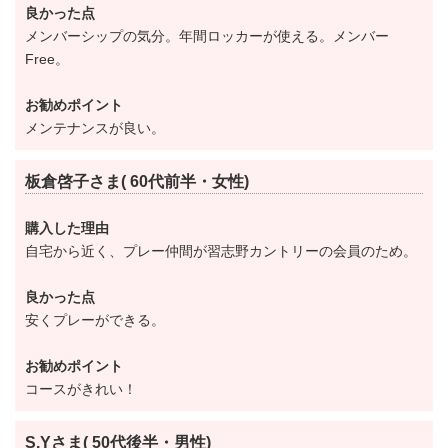
【クイーンコース】
良かった点
メンバーシップの気分。年間ロッカーが使える。メンバー
距離は短めなりますが、メンタル面で厳しく、正確さ
Free。
や基本的技術を要求されます。
池やバンカーが要所に配され、戦略性を高めている。
お勧めポイント
メンテナンスが良い。
6574ヤード。コースレートは70.3。
板倉啓子さま( 60代前半・女性)
2020年1月1日より、各種料金を下記の通り改定しま
す。
購入した理由
①年会費
自宅から近く、プレー仲間が習志野カントリーの会員のため。
●共通会員(54Ｈ会員・空港ゴルフコース 成田 利用
良かった点
可)
安くプレーができる。
正会員【改定前】36,000円(税別)→【改定後】80,000円
お勧めポイント
(税別)
コースがきれい！
週日会員【改定前】30,000円(税別)→【改定後】40,000
円(税別)
S.Yさま( 50代後半・男性)