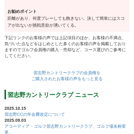
週日会員【改定前】150,000円(税別)→【改定後】
お勧めポイント
300,000円(税別)
距離があり、何度プレーしても飽きない。決して簡単にはスコ
●親族譲渡事務手数料(変更なし)
アが出ないが挑戦意欲が湧いてくる。
正会員50,000円(税別)
下記リンクのお客様の声では上記項目のほか、お客様の不満点、
週日会員50,000円(税別)
気づいた点などをはじめとした多くのお客様の声を掲載しており
※トランスファー制度、家族入会割引、シルバーステ
ますのでゴルフ会員権の購入・売却など、コース選びのご参考に
してください。
イタス割引、新グランドステータス制度は適用対象外
となっています。
習志野カントリークラブの会員権を
※2020年1月1日以降に名義書換書類・記名者変更書類
ご購入されたお客様の声をもっと見る
が届いた場合、改定後の金額となります。
習志野カントリークラブ ニュース
2025.10.15
共通会員権の名義書換料を下記のとおり改定します。
習志野CCの年会費改定について
2025.09.03
①実施・・・令和4年1月1日より
アコーディア・ゴルフ習志野カントリークラブ、ゴルフ場名称変
②名義書換料
更。