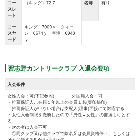
コー
（キング）72.7
名簿
有り
②ゴルフ場名称の変更
スレ
【変更前】アコーディア・ゴルフ習志野カントリーク
ート
ラブ
コー
キング 7009ｙ クィー
スヤ
ン 6574ｙ 空港 6948
【変更後】習志野カントリークラブ
ード
ｙ
同クラブでは、年会費を下記のとおり改定します。
実施…令和8年1月1日より
習志野カントリークラブ 入退会要項
【改定前】 【改定後】
正 会 員 88,000円(税込) → 132,000円(税込)
入会条件
平日会員 44,000円(税込) → 66,000円(税込)
女性入会：可(下記参照) 外国籍入会：可
・推薦保証人…在籍１年以上の会員１名(実印捺印)
推薦保証人がいない場合は支配人(理事)面接にて対応する
◆周辺ゴルフ場
・女性入会制限を撤廃したので「男性→女性」の書換も可とす
「
成田の森カントリークラブ
」「
船橋カントリークラ
る
・次の者は入会不可
ブ
」「
総武カントリークラブ
」「
中山カントリークラ
①同クラブ又は他クラブで除名又は会員資格停止、もしくは
ブ
」
それに類する処分を受けた者