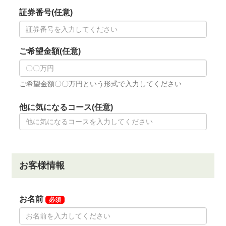
継承不可(入会者は月割納入)
◆周辺ゴルフ場
「利根パークゴルフ場」
「東我孫子カントリークラ
ブ」
「我孫子ゴルフ倶楽部」
「取手桜が丘ゴルフクラ
ブ」
「クリアビューゴルフクラブ＆ホテル」
◆交通機関
・自動車でお越しの場合
常磐自動車道「谷和原IC」より10.0km、約15分。
・電車をご利用の場合
JR常磐線「取手駅」下車。取手駅西口よりクラブバス
またはタクシーで約10分。
※平日の送迎のみ予約が必要となりますので、ご利用