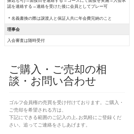
振込も可)→面接日を連絡する→コースにて面接を実施→入会承
認を連絡する→連絡を受けた後に会員としてプレー可
ますが、この価格帯であればプレー本位の方や練習コ
ースにお考えの方には非常にお奨めしたいコ ースで
＊名義書換の際は譲渡人と保証人共に年会費完納のこと
す。
理事会
アジア取手カントリー倶楽部で次世代型のラウンドス
入会審査は随時受付
タイル「セグウェイゴルフ」を体験してみませんか？
ゴルフ会員権の相場情報や入会に関するご質問なども
承っておりますので、是非この機会にご検討下さい。
令和4年12月31日まで名義書換料減額キャンペーンを
延長します。
正会員
【通常料金】300,000円（税込）→【減額料金】
110,000円（税込）
平日会員