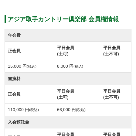
着します。
アジア取手カントリー倶楽部の送迎は平日のみ予約が
アジア取手カントリー倶楽部 会員権情報
必要となります。
送迎バスの運行時間や乗り場、ご予約につきましては
年会費
アジア取手CCに直接お問い合わせください。
平日会員
平日会員
正会員
(土可)
(土不可)
アジア取手カントリー倶楽部へ車でお越しの場合は常
15,000 円
8,000 円
(税込)
(税込)
磐自動車道「谷和原IC」から約15分、国道294号線守
谷・取手方面へ10kmほど向かった場所となります。
書換料
茨城県内にお住まいのかたはもとより、千葉県柏市、
平日会員
平日会員
正会員
我孫子市や足立区、千代田区など都心からのアクセス
(土可)
(土不可)
も良く非常に人気高いクラブです。
110,000 円
66,000 円
(税込)
(税込)
入会預託金
アジア取手カントリー倶楽部は利根川の河川敷沿いに
展開しいる3コースは、OUT・IN・西コースの合計27
平日会員
平日会員