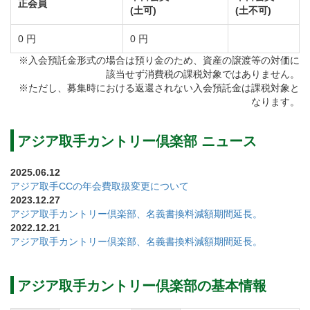
正会員
(土可)
(土不可)
ホールです。
河川敷コースですが、周辺には大きく育っている樹木
0 円
0 円
が林間風の雰囲気を醸し出しています。
※入会預託金形式の場合は預り金のため、資産の譲渡等の対価に
該当せず消費税の課税対象ではありません。
アジア取手カントリー倶楽部のコース設計はプロゴル
※ただし、募集時における返還されない入会預託金は課税対象と
ファー浅見緑蔵氏。
なります。
地形を生かしたレイアウトで全体的にフラットなコー
スですが、ホールによってはメンタル面や技術を求め
アジア取手カントリー倶楽部 ニュース
られます。
2025.06.12
グリーンオーバーの池が要注意なアウトコース、テク
アジア取手CCの年会費取扱変更について
2023.12.27
ニックが求められるインコース、全てのホールに池が
アジア取手カントリー倶楽部、名義書換料減額期間延長。
配された西コース、それぞれが戦略性に富んでいま
2022.12.21
アジア取手カントリー倶楽部、名義書換料減額期間延長。
す。
【OUTコース】
アジア取手カントリー倶楽部の基本情報
距離が長くフラットなコースです。