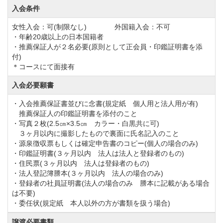
入会条件
5番ホールのドッグレッグは右直角となっており、ホー
ル内に配されている池や木々にも注意が必要です。
女性入会：可(制限なし) 外国籍入会：不可
・年齢20歳以上の日本国籍者
全体的にプレイヤーのメンタル面を揺さぶるコースが
・推薦保証人が２名必要(原則として正会員・印鑑証明書を添
続きます。
付)
＊コースにて面接有
入会必要願書
アジア取手カントリー倶楽部のプレーススタイルは乗
用カートまたはセグウェイを使用したセルフプレーで
・入会推薦保証書並びに念書(規定紙 個人用と法人用が有)
推薦保証人の印鑑証明書を添付のこと
す。
・写真２枚(2.5㎝×3.5㎝ カラー・白黒共に可)
セグウェイは一人一台運転できます。またフェアウェ
３ヶ月以内に撮影したもので裏面に氏名記入のこと
・源泉徴収票もしくは確定申告書のコピー(個人の場合のみ)
イへの乗り入れもできますので、自由に爽快なプレー
・印鑑証明書(３ヶ月以内 法人は法人と登録者のもの)
が楽しめると好評です。
・住民票(３ヶ月以内 法人は登録者のもの)
・法人登記簿謄本(３ヶ月以内 法人の場合のみ)
運転方法も事前にレクチャーしますので、セグウェイ
・登録者の社員証明書(法人の場合のみ 謄本に記載がある場合
に初めて乗る方も安心してご利用頂けます。
は不要)
・委任状(規定紙 本人以外の方が書類を扱う場合)
アジア取手カントリー倶楽部のクラブハウスではメン
譲渡必要書類