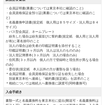
バーの心が和む空間づくりを心掛けております。
・会員証明書(裏書については東京本社に確認のこと)
・会員資格保証金預り証(裏書については東京本社に確認のこ
ラウンド中で楽しみの一つである、ランチは豊富なメ
と)
ニューをお好きなだけお楽しみ頂けるバイキング形式
・名義書換申請書(規定紙 個人用はＢ５サイズ・法人用はＢ４
サイズ)
です。
・パス型会員証、ネームプレート
またレストランの奥にはマッサージチェアや脚マッサ
紛失した場合は紛失届並びに誓約書(規定紙 個人用と法人用
が有)に署名捺印のこと
ージができる休憩スペースをご用意しています。
法人の場合は紛失者の印鑑証明書を添付すること
清潔感のあるロッカールームやアジア取手CC自慢の檜
・印鑑証明書(３ヶ月以内 法人は法人のもののみ)
・法人登記簿謄本(３ヶ月以内 法人の場合のみ)
風呂が楽しめる浴室を完備。
・住民票(３ヶ月以内 個人の方で登録時と現住所が異なる場合
ヒノキの香りが1日の疲れを癒してくれます。
のみ)
・委任状(規定紙 本人以外の方が書類を扱う場合)
＊会員証明書、会員資格保証金預り証を紛失した場合
アジア取手カントリー倶楽部は関東圏内からののアク
別途東京本社へ連絡し『確約書(規定紙)』を請求のこと
＊相続については相続人へ書換後に譲渡可(同時書換可)
セスも良く使い勝手の良いゴルフ場です。
ゴルフの腕を磨きたい初心者ゴルファーやレディー
入会手続き
ス、シニア層の方も気軽に楽しめます。
書類一式と名義書換料を東京本社に提出(郵送可・名義書換料は
天候によって冠水によるクローズは懸念点としてあり