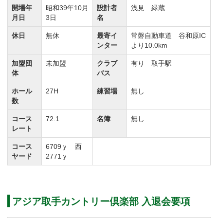
開場年
昭和39年10月
設計者
浅見 緑蔵
所々に配置されているマウンドやバンカー、池が戦略
月日
3日
名
性を高めています。
休日
無休
最寄イ
常磐自動車道 谷和原IC
グリーンオーバーの池は特に注意が必要となります。
ンター
より10.0km
池を考えたボール運びがスコアアップのカギを握って
加盟団
未加盟
クラブ
有り 取手駅
います。
体
バス
ホール
27H
練習場
無し
【INコース】
数
樹木が立ち並んでいてテクニカルな造りです。池、マ
コース
72.1
名簿
無し
ウンドが巧妙に配されているので上級者も楽しめま
レート
す。
コース
6709ｙ 西
ヤード
2771ｙ
また距離もあり、全体的にタフに仕上がっています。
【西コース】
アジア取手カントリー倶楽部 入退会要項
池が全ホールに配置されているのが特徴的です。飛距
離よりもショットの精度が求められます。