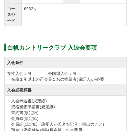
白帆カントリークラブの会員権購入や売却のご相談を
コー
6932ｙ
はじめ、相場情報を知りたい方、ご質問などもこの機
スヤ
ード
会にお気軽にお問合せください。
◆コースの方からの情報（平成２４年１月現在、コー
白帆カントリークラブ 入退会要項
スの都合により変更される場合がございますので念の
ためご確認下さい）
入会条件
１）バースデープレゼントゴルフ
・会員の誕生月より３ヶ月以内の全日に利用出来る。
女性入会：可 外国籍入会：可
・在籍１年以上の正会員１名の推薦者(保証人)が必要
・会員＝グリーンフィフィ、諸経費無料（利用税、キ
入会必要願書
ャディフィ等除く）
・ゲスト＝会員料金（同伴者３名まで）
・入会申込書(規定紙)
・資格審査申請書(規定紙)
２）終身会員制度（プラチナ会員制度）
・誓約書(規定紙)
・在籍１０年以上で満６０歳以上の会員が対象で、３
・会員録(規定紙)
・会員証(規定紙 譲受人が氏名を記入し提出のこと)
親等以内の親族に会員権を譲渡した場合は、従来のま
・預金口座振替依頼書(規定紙 年会費用)