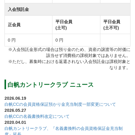
の18ホールです。グリーンはベント2グリーン制。
入会預託金
全体的にフラットで広々としていますので、のびやか
にティーショットを打つことができます。
平日会員
平日会員
正会員
(土可)
(土不可)
また、要所にはバンカーやグリーンの周りのガードバ
ンカーなどが巧みに配され、戦略性を高めています。
0 円
0 円
ショットの正確性が求められるだけでなく、距離もた
※入会預託金形式の場合は預り金のため、資産の譲渡等の対価に
該当せず消費税の課税対象ではありません。
っぷりあるため初心者から上級者まで充分にお楽しみ
※ただし、募集時における返還されない入会預託金は課税対象と
頂けるレイアウトです。
なります。
白帆カントリークラブのプレースタイルは乗用カート
白帆カントリークラブ ニュース
キャディ付または乗用カートセルフプレーの選択制で
2026.06.19
す。
白帆CCの会員資格保証預かり金充当制度一部変更について
2026.05.27
また2サムプレー保証のプランもご用意しておりますの
白帆CCの名義書換料改定について
で、ご夫婦水入らずでラウンドをお楽しみ頂けます。
2020.04.01
白帆カントリークラブ、『名義書換料の会員資格保証金充当制
練習設備は220ヤード、11打席のドライビングレンジ
度』延長。