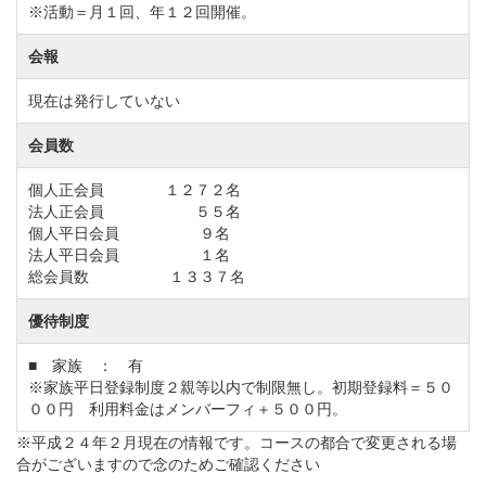
※活動＝月１回、年１２回開催。
・電車をご利用の場合
会報
JR常磐線「石岡駅」下車、タクシーで約30分。
現在は発行していない
JR常磐線「高浜駅」下車、クラブバスまたはタクシー
会員数
にて30分。
※クラブバスは予約制での運行となります。
個人正会員 １２７２名
法人正会員 ５５名
個人平日会員 ９名
法人平日会員 １名
総会員数 １３３７名
優待制度
■ 家族 ： 有
※家族平日登録制度２親等以内で制限無し。初期登録料＝５０
００円 利用料金はメンバーフィ＋５００円。
※平成２４年２月現在の情報です。コースの都合で変更される場
合がございますので念のためご確認ください