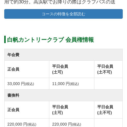
用で約30分。高浜駅でお降りの際はクラブバスの送
迎、
コースの特徴を全部読む
またはタクシーにご乗車にて30分でご来場頂けます。
白帆カントリークラブのクラブバスは予約制で運行し
ておりますので、送迎をご希望の場合はゴルフ場まで
白帆カントリークラブ 会員権情報
直接ご連絡をお願い致します。
年会費
白帆カントリークラブは水郷 霞ヶ浦の恵み豊かな丘陵
平日会員
平日会員
正会員
地に位置する敷地面積69万平方メートル、総ヤード数
(土可)
(土不可)
6,932yの林間コースです。
33,000 円
11,000 円
(税込)
(税込)
豊富な樹木に囲まれた各コースには四季折々の草花植
えられており美しくコースを彩ります。
書換料
季節の訪れを知らせる花々がゴルファーの心を和ませ
平日会員
平日会員
正会員
てくれることでしょう。
(土可)
(土不可)
コース設計は富沢誠造氏。コースレート72.3、パー72
220,000 円
220,000 円
(税込)
(税込)