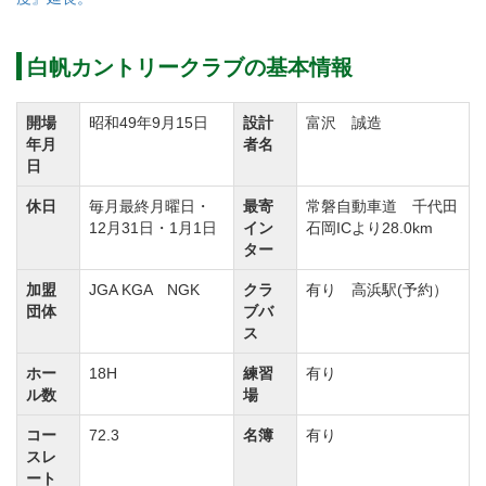
をはじめ、アプローチ・バンカー練習場も完備してい
ます。
白帆カントリークラブの基本情報
白帆カントリークラブの付帯設備であるクラブハウス
開場
昭和49年9月15日
設計
富沢 誠造
は2階建てです。
年月
者名
日
館内には美味しい食事が楽しめるレストランやロッカ
ールームをはじめ、品揃え豊富なショップや1日の疲れ
休日
毎月最終月曜日・
最寄
常磐自動車道 千代田
12月31日・1月1日
イン
石岡ICより28.0km
を癒せる浴室を完備しています。また、女性用 バスル
ター
ームにはパウダーコーナーを完備しているので、ゆっ
加盟
JGA KGA NGK
クラ
有り 高浜駅(予約）
くりと身支度を整えることができます。
団体
ブバ
ス
白帆カントリークラブはコースのレイアウトに定評が
ホー
18H
練習
有り
ル数
場
あり、人気のゴルフ場です。
ゴルフ会員権を購入の場合、書換料も含めて１００万
コー
72.3
名簿
有り
スレ
円でお釣りが出る今の相場は「買い」です。
ート