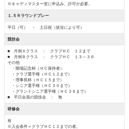
※キャディマスター室に申込み、許可が必要。
【会員資格保証預かり金証券の額面】
額面80万円以上の証券 ⇒充当制度：適用可
１.５Ｒラウンドプレー
額面60万円と40万円の証券⇒充当制度：適用不
平日（可） ・ 土日祝（状況により可）
可
競技会
◆周辺ゴルフ場
■ 月例Ａクラス ： クラブＨＣ １２まで
「ダイヤグリーン倶楽部」
■ 月例Ｂクラス ： クラブＨＣ １３～３６
「霞ヶ浦カントリー倶楽
その他
部」
「かすみがうらＯＧＭゴルフクラブ」
「ノースシ
・開場記念杯（ＨＣ保持者）
ョアカントリークラブ」
・クラブ選手権（ＨＣ１２まで）
「玉造ゴルフ倶楽部」
・理事長杯（ＨＣ１５まで）
・シニア選手権（ＨＣ３０まで）
◆交通機関
・グランドシニア選手権（ＨＣ３６まで）
■ 平日会員の競技会 ： 無
・自動車でお越しの場合
常磐自動車道「千代田石岡IC」より21km。
研修会
常磐自動車道「土浦北IC」より29km。
有
東関東自動車道「潮来IC」より29km。
※入会条件＝クラブＨＣ１２までの者。