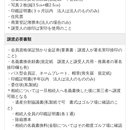
まメンバー料金でプレー出来る（クラブ競技に も参加
・写真２枚(縦3.5㎝×横2.5㎝)
・印鑑証明書(３ヶ月以内 法人は法人のもののみ)
できる）
・住民票
３）会員によるプライベートコンペ（日曜日の開催が
・商業登記簿謄本(法人の場合のみ)
＊譲受人の捺印は実印を使用のこと
多い）
・所属プロが中心となっている。会員同士のコンペや
譲渡必要書類
ゲストも参加出来るコンペも行なっています。
・会員資格保証預かり金証券(要裏書：譲渡人が署名実印捺印の
こと)
・名義書換依頼書(規定紙 譲渡人と譲受人共用・推薦者の署名
平成２４年９月～正会員年会費が改定されました。
捺印欄も有)
・パス型会員証、ネームプレート、帽章(喪失届 規定紙)
・印鑑証明書(半年以内 法人は法人のもののみ)
『名義書換料の会員資格保証金充当制度』を、期限を
・委任状(私製紙)
＊相続については一旦相続人へ名義書換した後に第三者へ譲渡
定めず当分の間延長します。
可能となる
【現行の名義書換料】 正会員 300,000円（税別）
・遺産分割協議書(私製紙で可 書式はゴルフ場に確認のこ
と)
→ 【充当出来る金額】 200,000円
・相続人全員の印鑑証明書(各１通)
【現行の名義書換料】平日会員 300,000円（税別）
・除籍謄本
・相続の名義書換料(金額についてはその都度ゴルフ場に確認
→ 【充当出来る金額】 200,000円