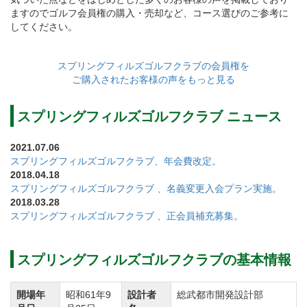
です。
ますのでゴルフ会員権の購入・売却など、コース選びのご参考に
してください。
館内の設備はレストランやコンペルームをはじめ、1日
の疲れを癒す為の浴室、品揃え豊富なショップ、ラウ
スプリングフィルズゴルフクラブの会員権を
ンジを完備しています。
ご購入されたお客様の声をもっと見る
またクラブハウス内は和風の内装で木の美しさが引き
立つデザインが施されており、ゴルファー憩いの空間
スプリングフィルズゴルフクラブ ニュース
となっております。
2021.07.06
スプリングフィルズゴルフクラブでのゴルフという特
スプリングフィルズゴルフクラブ、年会費改定。
別な1日をお過ごし頂けるようスプリングフィルズゴル
2018.04.18
スプリングフィルズゴルフクラブ 、名義変更入会プラン実施。
フクラブのスタッフ一同、心を込めたサービスで皆様
2018.03.28
のお越しをお待ちしております。
スプリングフィルズゴルフクラブ 、正会員補充募集。
スプリングフィルズゴルフクラブは自然の恵み豊かな
スプリングフィルズゴルフクラブの基本情報
地形に配されたゴルフ場です。
開場年
昭和61年9
設計者
総武都市開発設計部
質の高いコース整備によって絶好のコースコンディシ