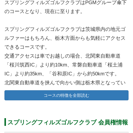
スプリングフィルズゴルフクラブはPGMグループ傘下
のコースとなり、現在に至ります。
スプリングフィルズゴルフクラブは茨城県内の地元ゴ
ルファーはもちろん、栃木方面からも気軽にアクセス
できるコースです。
交通アクセスは車でお越しの場合、北関東自動車道
「桜川筑西IC」より約10km、常磐自動車道「桜土浦
IC」より約35km、「谷和原IC」から約50kmです。
北関東自動車道を挟んで向かい側は栃木県となってい
るので茨城県内にお住まいのゴルファーを中心に栃
コースの特徴を全部読む
木・埼玉・東京都内から多くの方にお越し頂いており
ます。
また、電車をご利用の場合、最寄駅はJR水戸線「新治
スプリングフィルズゴルフクラブ 会員権情報
駅」となります。新治駅で下車後、スプリングフィル