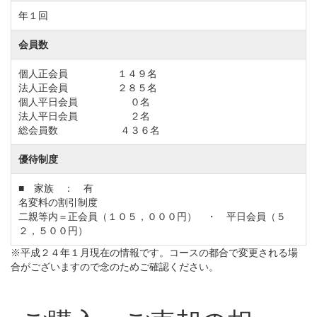
年１回
・電車をご利用の場合
JR水戸線「新治駅」下車、クラブバスにて約10分。
会員数
個人正会員 １４９名
法人正会員 ２８５名
個人平日会員 ０名
法人平日会員 ２名
総会員数 ４３６名
優待制度
■ 家族 ： 有
名変料の割引制度
二親等内＝正会員（１０５，０００円） ・ 平日会員（５
２，５００円）
※平成２４年１月現在の情報です。コースの都合で変更される場
合がございますので念のためご確認ください。