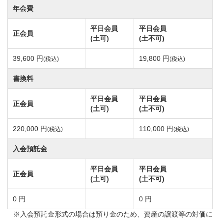
ズゴルフクラブまでの移動はクラブバスまたはタクシ
年会費
ーにご乗車頂き、約10分です。
平日会員
平日会員
正会員
(土可)
(土不可)
スプリングフィルズゴルフクラブのコース設計はジャ
39,600 円
19,800 円
(税込)
(税込)
ック・タトヒル氏。コースレートは72.5。
高い樹木にセパレートされ各ホールから雄大なロケー
書換料
ションは最高。ゴルフライフを十分に満喫頂けます。
平日会員
平日会員
正会員
コース内を流れるクリーク、池が絡むホール、グリー
(土可)
(土不可)
ン周りなど要所に配されたバンカーが戦略性を高めて
220,000 円
110,000 円
(税込)
(税込)
います。
入会預託金
点在している10個の池をどのように攻略するかがスコ
アメイクのカギを握っています。
平日会員
平日会員
正会員
(土可)
(土不可)
ドラコン推奨ホールはOUT9番・IN18番、ニアピン推
奨ホールはOUT8番・IN11番です。
0 円
0 円
※入会預託金形式の場合は預り金のため、資産の譲渡等の対価に