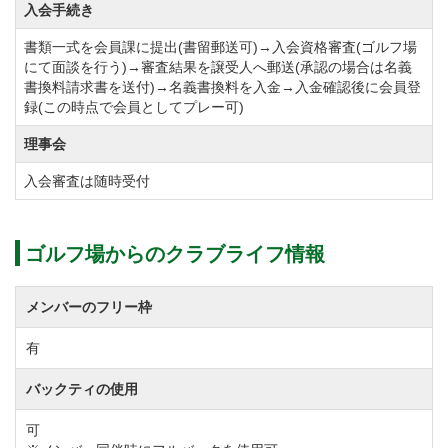
入会手続き
平成30年度から税込の名義変更料に預託金の全部もし
書類一式を会員課に提出(書留郵送可)→入会資格審査(ゴルフ場
くは一部を充当可能です。
にて面談を行う)→審査結果を譲受人へ郵送(承認の場合は名義
書換料請求書を送付)→名義書換料を入金→入金確認後に会員登
録(この時点で会員としてプレー可)
年会費を下記のとおり改定しました。
①実施・・・令和3年度分（令和3年1月）より
理事会
②年会費（会計年度：1月～12月）
入会審査は随時受付
正会員【改定前】22,000円（税込）→【改定後】
33,000円（税込）
ゴルフ場からのクラブライフ情報
平日会員【改定前】8,800円（税込）→【改定後】
16,500円（税込）
メンバーのフリー枠
有
年会費を下記のとおり改定します。
①実施：令和8年1月1日より
バックティの使用
②年会費
可
正会員【改定前】33,000円（税込）→【改定後】