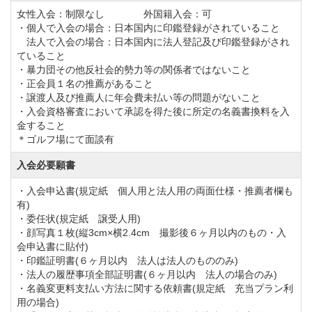
①募集期間
女性入会：制限なし 外国籍入会：可
・個人で入会の場合：日本国内に印鑑登録がされていること
平成30年4月から募集口数に達するまで(会員権の名義
法人で入会の場合：日本国内に法人登記及び印鑑登録がされ
書換は停止しない)
ていること
・暴力団その他反社会的勢力等の関係者ではないこと
②募集会員種別及び募集口数
・正会員１名の推薦があること
正会員(個人・法人1名記名式)200口
・譲渡人及び推薦人に年会費未払い等の問題がないこと
・入会資格審査において承認を得た後に所定の名義書換料を入
③募集金額
金すること
250,000円(税別)※全て入会金(預託金はなし)
＊ゴルフ場にて面談有
④優待プラン
入会必要願書
200,000円(税別)※全て入会金(預託金なし)
・入会申込書(規定紙 個人用と法人用の両面仕様・推薦者欄も
・会員が追加入会する場合(個人・法人対象)
有)
・委任状(規定紙 譲受人用)
・個人会員の三親等内親族が入会する場合
・顔写真１枚(縦3cm×横2.4cm 撮影後６ヶ月以内のもの・入
・会員の紹介により入会する場合
会申込書に貼付)
・印鑑証明書(６ヶ月以内 法人は法人のもののみ)
・ＰＧＭグループ会員が入会する場合
・法人の履歴事項全部証明書(６ヶ月以内 法人の場合のみ)
・複数人同時入会(2口以上)の場合
・名義変更料支払い方法に関する依頼書(規定紙 充当プラン利
用の場合)
⑤年会費