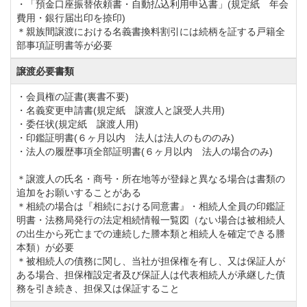
・「預金口座振替依頼書・自動払込利用申込書」(規定紙 年会
20,000円(税別)※初年度は入会翌月より月割にて請求
費用・銀行届出印を捺印)
＊親族間譲渡における名義書換料割引には続柄を証する戸籍全
⑥会員紹介特典
部事項証明書等が必要
同クラブ会員が紹介した方が入会した場合、謝礼とし
譲渡必要書類
て同クラブで利用できる商品券(10,000円)を贈呈す
る。
・会員権の証書(裏書不要)
・名義変更申請書(規定紙 譲渡人と譲受人共用)
・委任状(規定紙 譲渡人用)
『名義書換料減額プラン』と『預託金充当制度』を実
・印鑑証明書(６ヶ月以内 法人は法人のもののみ)
・法人の履歴事項全部証明書(６ヶ月以内 法人の場合のみ)
施しています。
《名義変更料の減額》
＊譲渡人の氏名・商号・所在地等が登録と異なる場合は書類の
追加をお願いすることがある
正会員【減額前】300,000円(税別)→【減額後】
＊相続の場合は『相続における同意書』・相続人全員の印鑑証
150,000円(税別)
明書・法務局発行の法定相続情報一覧図（ない場合は被相続人
の出生から死亡までの連続した謄本類と相続人を確定できる謄
平日会員【減額前】150,000円(税別)→【減額後】
本類）が必要
75,000円(税別)
＊被相続人の債務に関し、当社が担保権を有し、又は保証人が
ある場合、担保権設定者及び保証人は代表相続人が承継した債
《預託金の充当》
務を引き続き、担保又は保証すること
平成29年度から預託金の充当上限額を撤廃しました。