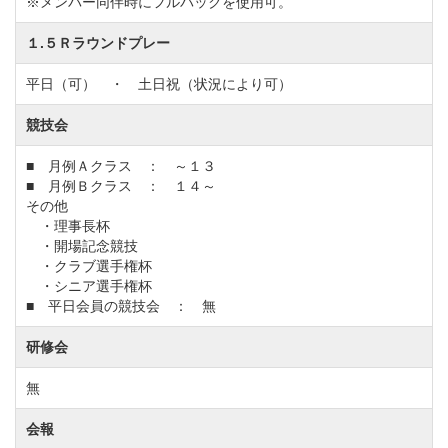
※メンバー同伴時にフルバックを使用可。
36,900円（税込）
１.５Ｒラウンドプレー
平日会員(月～金)【改定前】16,500円（税込）→【改
定後】19,800円（税込）
平日（可） ・ 土日祝（状況により可）
競技会
◆周辺ゴルフ場
■ 月例Ａクラス ： ～１３
「筑波学園ゴルフ倶楽部」
「東都栃木カントリー倶楽
■ 月例Ｂクラス ： １４～
部」
「岩瀬桜川カントリークラブ」
「アジア下館カン
その他
・理事長杯
トリー倶楽部」
「かさまフォレストゴルフクラブ」
・開場記念競技
・クラブ選手権杯
・シニア選手権杯
◆交通機関
■ 平日会員の競技会 ： 無
・自動車でお越しの場合
研修会
北関東自動車道「桜川筑西IC」より約
常磐自動車道「桜土浦IC」より約35km、「谷和原IC」
無
から約50km。
会報