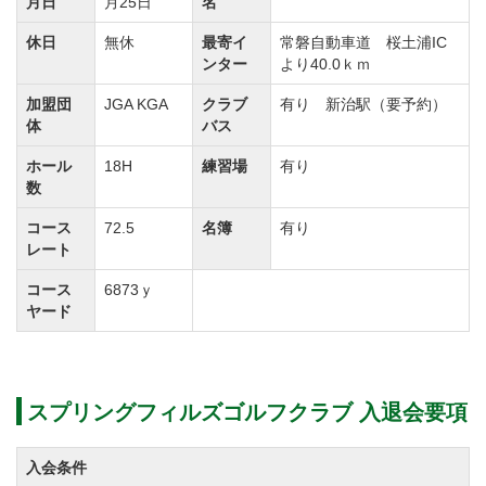
月日
月25日
名
ョンでプレーを満喫してみませんか？
休日
無休
最寄イ
常磐自動車道 桜土浦IC
スプリングフィルズゴルフクラブのゴルフ会員権の購
ンター
より40.0ｋｍ
入や売却・相場情報をご希望の方やホームコースをご
加盟団
JGA KGA
クラブ
有り 新治駅（要予約）
検討中の方もお気軽にお問合せください。
体
バス
ホール
18H
練習場
有り
平成２０年８月５日～名義書換再開しました。
数
◆コースの方からの情報（平成２４年１月現在、コー
コース
72.5
名簿
有り
スの都合により変更される場合がございますので念の
レート
ためご確認下さい）
コース
6873ｙ
１）会員と同伴プレーヤーはグリーンフィを会員と同
ヤード
等額になります。
※ＳＡ証券（１名）・ＳＢ証券（１名）・ＳＣ証券
（２名）・ＳＤ証券（３名）迄。
スプリングフィルズゴルフクラブ 入退会要項
入会条件
正会員の補充募集を下記の通り実施致します。