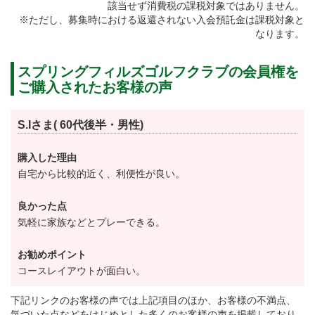
該当せず消費税の課税対象ではありません。
スプリングフィルズゴルフクラブのプレースタイルは
※ただし、募集時における返還されない入会預託金は課税対象と
乗用カートを使用したセルフプレーです。
なります。
キャディ付でのラウンドをご希望の際はスプリングフ
スプリングフィルズゴルフクラブの会員権を
ィルズゴルフクラブへご相談をお願い致します。
ご購入されたお客様の声
また、グリーンはプロ選手の競技レベル高さが体験で
きるなど、コンディションの良さにも定評がありま
S.Iさま( 60代後半・男性)
す。
スプリングフィルズゴルフクラブだからこそ実現でき
購入した理由
自宅から比較的近く、利便性が良い。
たハイクオリティなグリーンをぜひお楽しみくださ
い。
良かった点
気軽に家族などとプレーできる。
スプリングフィルズゴルフクラブのクラブハウスは建
お勧めポイント
築家の今里隆氏が設計による美しい佇まいです。
コースレイアウトが面白い。
今里氏の代表作は国技館や池上本門寺をはじめ、日本
下記リンクのお客様の声では上記項目のほか、お客様の不満点、
建築の美しさを追求する作品を多く手掛けてきた名匠
気づいた点などをはじめとした多くのお客様の声を掲載しており