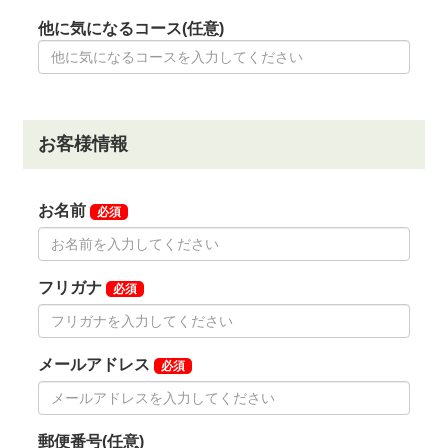
ブ」
「千代田カントリークラブ」
「セゴビアゴルフク
ラブ・イン・チヨダ」
「東筑波カントリークラブ」
◆交通機関
・自動車でお越しの場合
常磐自動車道「土浦北IC」より13.0km、20分。
・電車をご利用の場合
JR常磐線「土浦駅」下車、タクシーで約40分。
つくばエクスプレス「つくば駅」下車、タクシーまた
は予約制の送迎にて約30分。
※送迎をご利用の際は時間までにつくば駅A1出口横に
お集まりください。