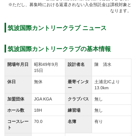
※ただし、募集時における返還されない入会預託金は課税対象と
コース設計は陳清水氏が手掛けました。コースレート
なります。
は70.0。
18ホールそれぞれが個性的に造られているので、何度
筑波国際カントリークラブ ニュース
も飽きずにプレーを楽しむことができます。
筑波国際カントリークラブの基本情報
筑波国際カントリークラブのグリーンは高麗1グリーン
のため、ベント芝に慣れている方には難しく感じるこ
開場年月日
昭和49年9月
設計者名
陳 清水
15日
とでしょう。
大き目に造られているグリーンにボールが乗っても独
休日
無休
最寄インタ
土浦北ICより
ー
13.0km
特の芝目でアプローチショットは一筋縄ではいきませ
加盟団体
JGA KGA
クラブバス
無し
ん。
コースからの眺めも良く、関東平野や霞ヶ浦、遠くは
ホール数
18H
練習場
無し
富士山を一望できる景観美も魅力です。
コースレー
70.0
名簿
有り
ト