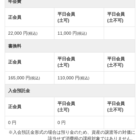
年会費
クラブに到着します。
平日会員
平日会員
正会員
また、つくばエクスプレス線「つくば駅」からの移動
(土可)
(土不可)
はタクシーまたは事前予約制の送迎にて約30分ほどで
22,000 円
11,000 円
(税込)
(税込)
お越し頂けます。
送迎に使用する乗用車は最大7名様までの乗用車タイプ
書換料
のため、ご利用人数は予めご相談をお願い致します。
平日会員
平日会員
正会員
(土可)
(土不可)
筑波国際カントリークラブは筑波国定公園内に展開す
165,000 円
110,000 円
(税込)
(税込)
る総ヤード数6,429yの丘陵コースです。
入会預託金
名峰「筑波山」の南側ふもとに展開しているコース
で、打ち上げや爽快感のある打ち下ろしなど山岳の地
平日会員
平日会員
正会員
(土可)
(土不可)
形を活かした設計が施されています。
全体的に距離は短めですが、ティーグラウンドからピ
0 円
0 円
ンが見えないホールや激しいアップダウン、距離感を
※入会預託金形式の場合は預り金のため、資産の譲渡等の対価に
該当せず消費税の課税対象ではありません。
つかみにくいホールなど変化に富んでいます。