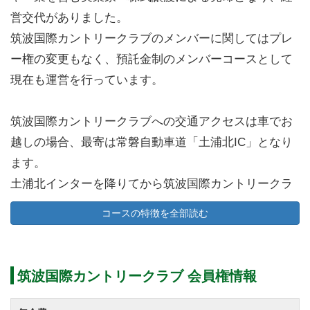
営交代がありました。
筑波国際カントリークラブのメンバーに関してはプレ
ー権の変更もなく、預託金制のメンバーコースとして
現在も運営を行っています。
筑波国際カントリークラブへの交通アクセスは車でお
越しの場合、最寄は常磐自動車道「土浦北IC」となり
ます。
土浦北インターを降りてから筑波国際カントリークラ
ブまでの移動距離は13km、所要時間は約20分です。
コースの特徴を全部読む
筑波国際カントリークラブは都心からの便も良く、三
郷（埼玉県）から30分、東京方面から1時間ほどで来場
可能なゴルフ場です。
筑波国際カントリークラブ 会員権情報
電車をご利用の場合、JR常磐線「土浦駅」で下車後、
タクシーで約40分ほど移動すると筑波国際カントリー