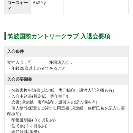
【OUTホール】全長3,311ヤード（BACKティ）、
コースヤー
6429ｙ
ド
Par36。
豪快な打ち上げ・打ち下ろしのホールやドッグレッグ
など戦略性に富んだホールが多い9ホールです。
筑波国際カントリークラブ 入退会要項
【INコース】全長3,118ヤード（BACKティ）、
入会条件
Par36。
OUTコースに比べると距離は短めですが、ダイナミッ
女性入会：可 外国籍入会：
・年齢20歳以上の者であること
クなコースデザインが印象的な9ホールです。
入会必要願書
筑波国際カントリークラブのプレースタイルはキャデ
・名義書換申請書(規定紙 実印捺印／譲渡人記入欄も有)
・入会申込書(規定紙 実印捺印)
ィ付き、またはセルフプレーからお選び頂けます。
・念書(規定紙 実印捺印／譲渡人の記入欄も有)
キャディ付のプレーは平日のみの予約制となりますの
・個人情報保護法に関する同意書(規定紙 住所氏名を記入し実
印捺印)
で予めご了承ください。
・印鑑証明書(３ヶ月以内)
コース内の移動では乗用カートを使用します。カート
・住民票(３ヶ月以内)
・委任状(私製紙)