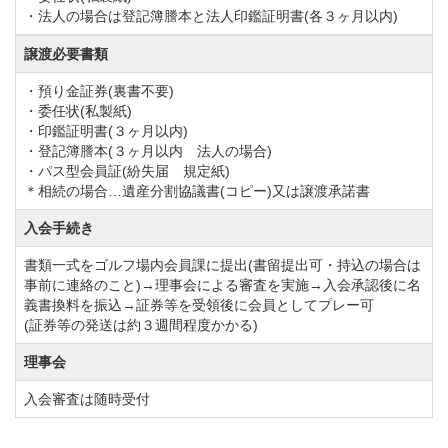
はGPSナビを搭載しているため、コースの攻略にご活
・法人の場合は登記簿謄本と法人印鑑証明書(各３ヶ月以内)
用頂けます。
譲渡必要書類
青空の下で思い切りスイングすれば、雄大な自然との
・預り金証券(裏書不要)
対話を楽しみながら、ゴルフの醍醐味をご堪能頂ける
・委任状(私製紙)
ことでしょう。
・印鑑証明書(３ヶ月以内)
・登記簿謄本(３ヶ月以内 法人の場合)
・パス型会員証(紛失届 規定紙)
筑波国際カントリークラブのクラブハウスは外装は赤
＊相続の場合…遺産分割協議書(コピー)又は譲渡承諾書
レンガが使用されていて落ち着いた雰囲気です。
入会手続き
高級感のある内装が施された館内にはロッカールー
書類一式をゴルフ場内会員課に提出(書留提出可・持込の場合は
ム、バスルーム、美味しい食事が楽しめるレストラ
事前に連絡のこと)→理事会による審査を実施→入会承認後に名
ン、コンペの表彰式などにご活用頂けるコンペルーム
義書換料を振込→証券等を受領後に会員としてプレー可
(証券等の発送は約３週間程度かかる)
をご用意しています。
また、女性用のバスルームにはパウダールームを完備
理事会
しておりますので、お風呂上りのメイクアップもゆっ
入会審査は随時受付
くり行える空間を確保しています。