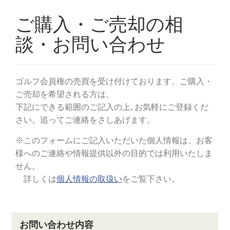
クラブハウスからも筑波山の美しい景色を眺めなが
ら、ゴルフ談議も盛り上がることでしょう。
筑波国際カントリークラブで快適にお過ごしいただけ
るよう、スタッフ一同おもてなしの心を込めたサービ
スを行っております。
ゴルフコンペや気の合うお仲間同士での歓談の場とし
てぜひご活用くださいませ。
筑波国際カントリークラブは景観の美しさとお得なプ
レーフィ、ゴルフを満喫するための設備を整えている
ゴルフ場です。
都心からアクセスしやすい立地条件、周辺にはフラワ
ーパークや温泉などアフターゴルフを楽しむための観
光スポットも多いため、土日祝日を利用して多くの方
にお越し頂いております。 また筑波国際カントリーク