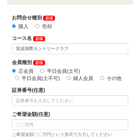
ラブでは月例杯やオープンコンペなど競技イベントを
各種開催しており、腕試しをしたい熟練ゴルファーや
メンバー同士の交流をご希望の方に好評です。
ショットの方向性やアプローチ技巧などを求められる
コース設計のためテクニックを磨きたい方の練習コー
スとしてもご利用頂けます。
筑波国際カントリークラブのゴルフ会員権の購入や売
却・相場情報をご希望の方やホームコースをご検討中
の方もお気軽にお問合せください。
入会条件に制約なく名変料が安いのも入会者に魅力。
総額で考えてもこの価格帯であればお薦めですので是
非ご検討下さい。
◆周辺ゴルフ場
「つくばねカントリークラブ」
「筑波東急ゴルフクラ