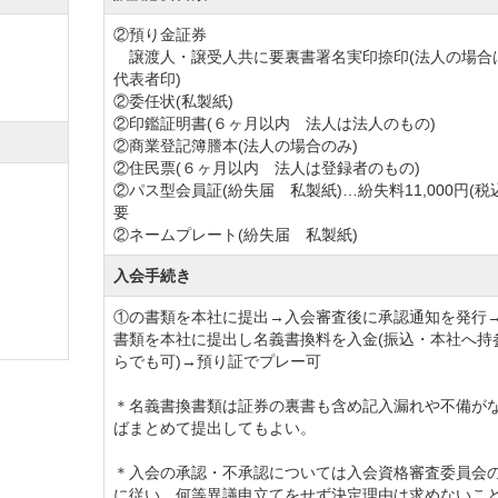
②預り金証券
譲渡人・譲受人共に要裏書署名実印捺印(法人の場合
らの練習ができるバンカー練習場やベント・高麗それぞれ
代表者印)
しております。
②委任状(私製紙)
②印鑑証明書(６ヶ月以内 法人は法人のもの)
り入れがフリーな一人用の乗用カートも使用でき、体力に
②商業登記簿謄本(法人の場合のみ)
②住民票(６ヶ月以内 法人は登録者のもの)
②パス型会員証(紛失届 私製紙)…紛失料11,000円(税
要
コースならではの風格が漂う松林に囲まれた美しい建物で
②ネームプレート(紛失届 私製紙)
々とした浴室、美味しい食事が楽しめるレストランなどゆ
入会手続き
①の書類を本社に提出→入会審査後に承認通知を発行
ナーには落ち着いて歓談できる談話室やアメニティ豊富な
書類を本社に提出し名義書換料を入金(振込・本社へ持
らでも可)→預り証でプレー可
ごすことができます。
＊名義書換書類は証券の裏書も含め記入漏れや不備が
ばまとめて提出してもよい。
歴史あるメンバーシップコースです。
しめる立地条件とクオリティの高いコース整備、戦略的な
＊入会の承認・不承認については入会資格審査委員会
に従い、何等異議申立てをせず決定理由は求めないこ
スリートゴルファーまで飽きずにラウンドできます。