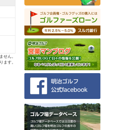
36ホー
渡せる
が手掛
ません。
ります。
もに上
になっ