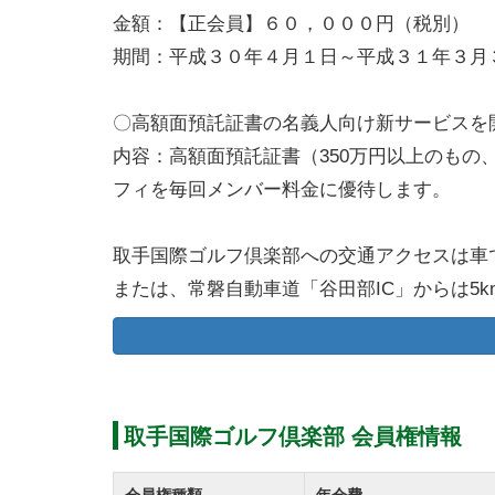
金額：【正会員】６０，０００円（税別）
期間：平成３０年４月１日～平成３１年３月
〇高額面預託証書の名義人向け新サービスを
内容：高額面預託証書（350万円以上のも
フィを毎回メンバー料金に優待します。
取手国際ゴルフ倶楽部への交通アクセスは車で
または、常磐自動車道「谷田部IC」からは5
完備しています。
電車をご利用の場合はつくばエクスプレス「
僅か8分の距離にある便の良いコースです。
なお、送迎タクシーはみらい平駅の正面ロー
取手国際ゴルフ倶楽部 会員権情報
車・電車でも首都圏から60分ほどでティー
会員権種類
年会費