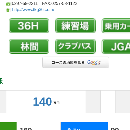
0297-58-2211 FAX:0297-58-1122
http://www.tkg36.com/
報
140
160
90