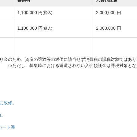
ートルの雄大な敷地内に配置された東コース・西コースの全
1,100,000 円
2,000,000 円
(税込)
のある林間コースでティグラウンドからグリーンまでが見
1,100,000 円
2,000,000 円
(税込)
楽しむことができます。
が、要所で微妙なアンジュレーションが施されています。
コース設計は佐々木真太郎氏で新日本観光グループの創立者
り金のため、資産の譲渡等の対価に該当せず消費税の課税対象ではあり
※ただし、募集時における返還されない入会預託金は課税対象とな
テナンスの良さに定評があり、フェアウェイ・グリーンと
に改修。
始。
のある立ち木、池越えなどが巧みに配置されています。
ているホールやドッグレッグなど自然地形を活かした造り
用カート導