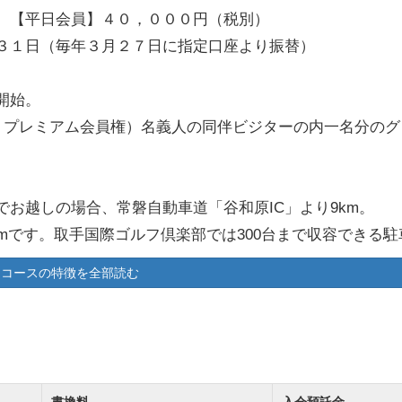
 【平日会員】４０，０００円（税別）
３１日（毎年３月２７日に指定口座より振替）
開始。
の、プレミアム会員権）名義人の同伴ビジターの内一名分のグ
お越しの場合、常磐自動車道「谷和原IC」より9km。
kmです。取手国際ゴルフ倶楽部では300台まで収容できる駐
コースの特徴を全部読む
みらい平駅」が最寄りとなり、駅から無料送迎タクシーの
タリーから乗車できますのでぜひご利用ください。
アップできる取手国際ゴルフ倶楽部は便利な立地条件が魅力
書換料
入会預託金