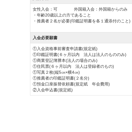
す。
女性入会：可 外国籍入会：外国籍からのみ
・年齢20歳以上の方であること
プレー前のウォーミングアップに本番さなが
・推薦者２名が必要(印鑑証明書を各１通添付のこと)
ーンを試すことができる練習グリーンを完備
その他のサービスとして、フェアウェイへ乗
入会必要願書
ない方やシニアゴルファーに好評です。
①入会資格事前審査申請書(規定紙)
①印鑑証明書(６ヶ月以内 法人は法人のもののみ)
①商業登記簿謄本(法人の場合のみ)
取手国際ゴルフ倶楽部のクラブハウスは名門
①住民票(６ヶ月以内 法人は登録者のもの)
館内の設備はロッカーやジャグジー付きの広
①写真２枚(縦5㎝×横4㎝)
①推薦者の印鑑証明書(２名分)
あるスペースを確保しております。
①預金口座振替依頼書(規定紙 年会費用)
女性ゴルファー専用の空間、レディースコー
②入会申込書(規定紙)
ールームも備えているので心地よい時間を過
取手国際ゴルフ倶楽部は茨城県内で指折りの
首都圏からも日帰りでのラウンドが気軽に楽
レイアウトのためビギナー、アベレージ、ア