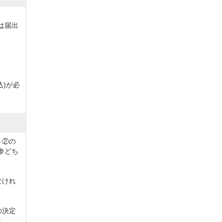
は届出
のグリ
自信の
込)が必
す。
とりの
→②の
パウダ
参どち
なけれ
コース
の決定
と。