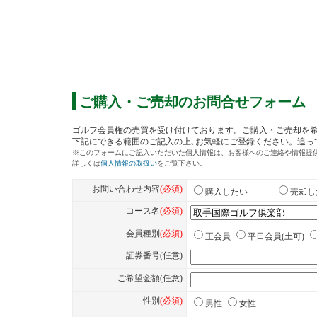
また充実した設備を備えたクラブハウスとス
ることでしょう。
取手国際ゴルフ倶楽部のゴルフ会員権の購入
お気軽にお問合せください。
ご購入・ご売却のお問合せフォーム
平成２６年８月１日～平成２７年１０月下旬
コースは全面クローズ、西コースのみの営業
酷暑で痛みの激しかった西コースのベントグ
「鳥取県コーライ芝」へ全面更新。これによ
◆周辺ゴルフ場
「筑波カントリークラブ」
「茨城ゴルフ倶楽
ホテル」
「常総カントリー倶楽部」