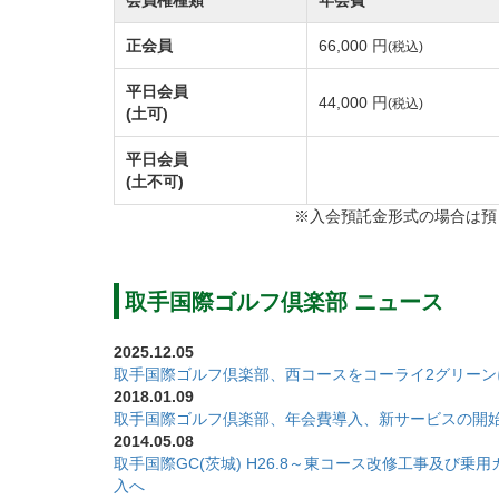
取手国際ゴルフ倶楽部は総面積132万平方メ
正会員
66,000 円
(税込)
ルを有する大型ゴルフ場です。
樹齢を重ねた松林にセパレートされた重厚感
平日会員
44,000 円
(税込)
(土可)
ホールが多く、気持ち良くロングドライブを
フェアウェイはフラットで広々としています
平日会員
(土不可)
グリーンはベントと高麗の2グリーン制で、
※入会預託金形式の場合は預
けました。
また、取手国際ゴルフ倶楽部ではコースメン
質なクオリティを保っています。
取手国際ゴルフ倶楽部 ニュース
2025.12.05
【東コース】
取手国際ゴルフ倶楽部、西コースをコーライ2グリーン
総ヤード数6,728y、Par72。
2018.01.09
取手国際ゴルフ倶楽部、年会費導入、新サービスの開
フェアウェイ上に配置されたバンカーや高さ
2014.05.08
密集した松林によって落としどころが狭まっ
取手国際GC(茨城) H26.8～東コース改修工事及び乗
入へ
ています。