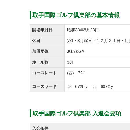
気持ちよくドライバーを振れる反面、絶妙な
取手国際ゴルフ倶楽部の基本情報
東コースではグリーン周りが特に難しく設計
ネジメントが不可欠です。
開場年月日
昭和33年8月23日
休日
第1・3月曜日・１２月３１日・1月
【西コース】
総ヤード数6,992y、Par72。
加盟団体
JGA KGA
フェアウェイは広くて距離の長いコースが多
ホール数
36H
またコースや傾斜のあるフェアウェイや馬の
コースレート
(西) 72.1
ゴルファーのチャレンジスピリッツを大いに
1打目はフルスウィングで、2打目からはボ
コースヤード
東 6728ｙ 西 6992ｙ
取手国際ゴルフ倶楽部のプレースタイルは全
また、予約状況によってはツーサムプレーも
取手国際ゴルフ倶楽部 入退会要項
へ直接お問い合わせください。
入会条件
松林に囲まれたプラクティス・フィールドは1