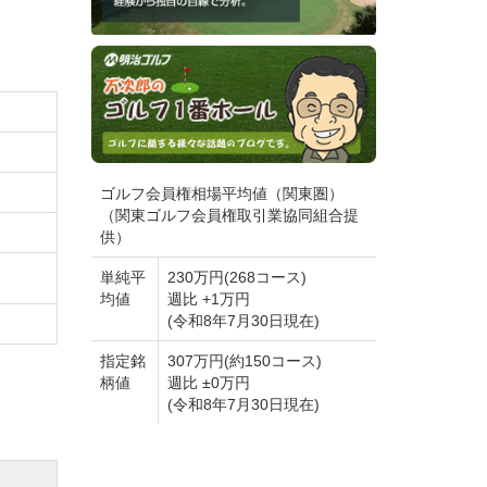
ースマ
ゴルフ会員権相場平均値（関東圏）
（関東ゴルフ会員権取引業協同組合提
供）
ルなど
単純平
230万円(268コース)
均値
週比 +1万円
す。
(令和8年7月30日現在)
指定銘
307万円(約150コース)
柄値
週比 ±0万円
(令和8年7月30日現在)
倶楽部
ができま