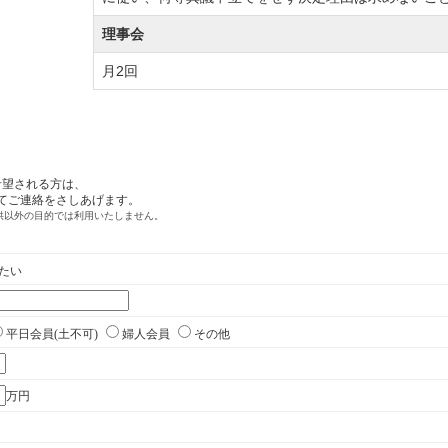
タッフの心づくしのサービスでゆとりあるクラブライフが
理事会
月2回
や売却・相場情報をご希望の方やホームコースをご検討中
（予定）まで、東コースのベント１グリーン化工事実施に
となります。
リーンの芝種を転換する改修工事を終了し、ベントグリー
り「コーライ２グリーン」体制へと生まれ変わりました。
部」
「常陽カントリー倶楽部」
「クリアビューゴルフク