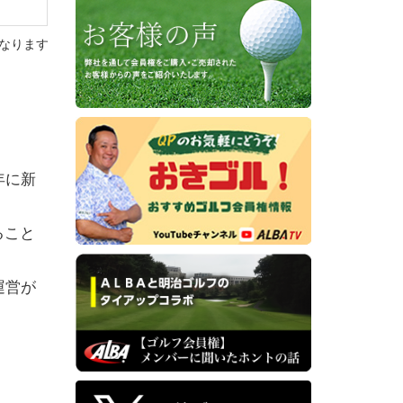
なります
年に新
ること
運営が