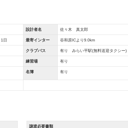
アンジュレーションが戦略性を高めています。
されているため、好スコアを狙うためにしっかりとしたコ
設計者名
佐々木 真太郎
1日
最寄インター
谷和原ICより9.0km
クラブバス
有り みらい平駅(無料送迎タクシー)
く、思う存分ロングドライブを堪能できます。
練習場
有り
背、クロスバンカー、赤松や池のプレッシャーとなるホー
名簿
有り
刺激してくれる18ホールです。
ールの落としどころをしっかりと定めて攻略したいコースで
組キャディ付きで、歩いてのラウンドとなります。
対応可能のため、ツーサムをご希望の際は取手国際ゴルフ
譲渡必要書類
7打席、250ヤードあるので、ゆったりとした気分で練習