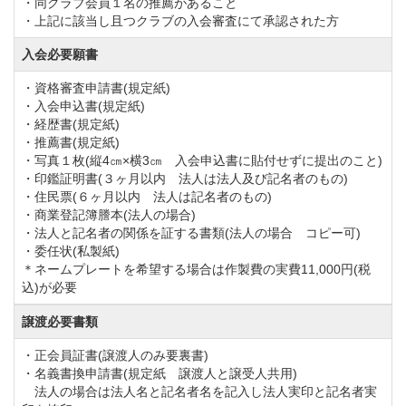
・同クラブ会員１名の推薦があること
一歩足を踏み入れれば、吹き抜け構造のロビー、天上
・上記に該当し且つクラブの入会審査にて承認された方
に取り付けられた豪華なシャンデリアがハウス内に高
入会必要願書
級な雰囲気を醸し出しています。
・資格審査申請書(規定紙)
館内設備はロッカールーム、ラウンド後のリラックス
・入会申込書(規定紙)
・経歴書(規定紙)
タイムに最適な浴室には露天風呂とサウナも付いてい
・推薦書(規定紙)
るので、気持ちよく汗を流すことができます。
・写真１枚(縦4㎝×横3㎝ 入会申込書に貼付せずに提出のこと)
・印鑑証明書(３ヶ月以内 法人は法人及び記名者のもの)
レストラン、各種パーティに最適なコンペルーム、カ
・住民票(６ヶ月以内 法人は記名者のもの)
ラオケが楽しめるスナックなど充実しています。
・商業登記簿謄本(法人の場合)
・法人と記名者の関係を証する書類(法人の場合 コピー可)
3階以降がホテル部分となっており、お部屋は和室・洋
・委任状(私製紙)
室、スイートルームからお好きなタイプがお選び頂け
＊ネームプレートを希望する場合は作製費の実費11,000円(税
込)が必要
ます。
マナゴルフクラブではご来場頂く皆様に快適な時間を
譲渡必要書類
お過ごし頂けるよう各種アメニティも豊富に取り揃え
・正会員証書(譲渡人のみ要裏書)
・名義書換申請書(規定紙 譲渡人と譲受人共用)
ております。
法人の場合は法人名と記名者名を記入し法人実印と記名者実