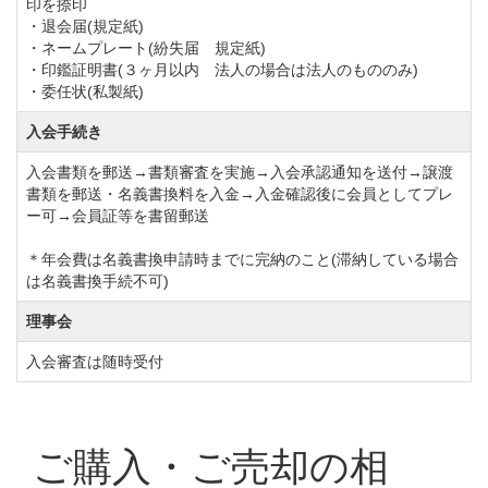
印を捺印
・退会届(規定紙)
マナゴルフクラブはホテルを完備しているので、ラウ
・ネームプレート(紛失届 規定紙)
ンド後にお酒を楽しみたい方や土日祝日に旅行気分で
・印鑑証明書(３ヶ月以内 法人の場合は法人のもののみ)
・委任状(私製紙)
ゴルフを楽しみたいエンジョイ派ゴルファーに好評で
す。
入会手続き
バリエーションに富んだコースデザインで訪れる度に
入会書類を郵送→書類審査を実施→入会承認通知を送付→譲渡
新たな攻め方を試したくなります。何度プレーしても
書類を郵送・名義書換料を入金→入金確認後に会員としてプレ
ー可→会員証等を書留郵送
飽きません。
また、マナゴルフクラブでは競技イベントを毎月開催
＊年会費は名義書換申請時までに完納のこと(滞納している場合
は名義書換手続不可)
しておりますので、テクニックを磨きたい方やメンバ
ー同士の交流を深めたい方にもお薦めです。
理事会
マナゴルフクラブのゴルフ会員権の購入をお考えの方
入会審査は随時受付
や生涯のホームコースをご希望の方もこの機会にぜひ
ご検討くださいませ。
平成21年10月1日～名義書換再開しました。