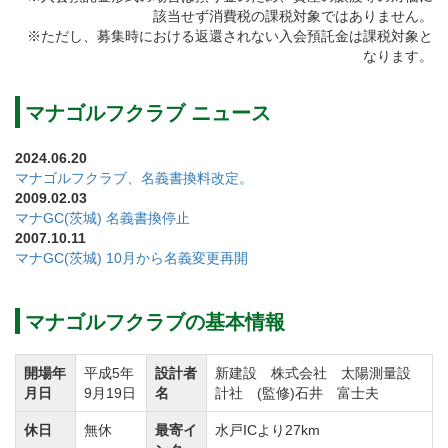
該当せず消費税の課税対象ではありません。
す。
※ただし、募集時における返還されない入会預託金は課税対象と
各ホールには樹木が豊富に配されているので春は桜の
なります。
花、秋は紅葉など季節ごとに自然美がご堪能頂けま
す。
マナゴルフクラブ ニュース
全体的にフェアウェイはフラットで広く、幅もあるた
2024.06.20
め気持ちの良くクラブを振ることができます。
マナゴルフクラブ、名義書換料改定。
2009.02.03
マナゴルフクラブのコース設計・監修はプロゴルファ
マナGC(茨城) 名義書換停止
ーの石井富士夫氏が手掛けました。
2007.10.11
マナGC(茨城) 10月から名義変更再開
フェアウェイ上の立木や池、グリーン周りのバンカー
など巧みに配置されており、戦略性を高めています。
OUTコースはティーグラウンドからグリーンが望める
マナゴルフクラブの基本情報
ホールが多いため、スコアがまとめやすくなっていま
開場年
平成5年
設計者
新建設 株式会社 太陽測量設
す。
月日
9月19日
名
計社 (監修)石井 富士夫
INコースは距離のあるホールが多く、池越えやドッグ
休日
無休
最寄イ
水戸ICより27km
レッグなど変化に富んでいます。