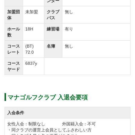
ンター
グリーンはベント1グリーンで大きめに造られているの
加盟団
未加盟
クラブ
無し
で、グリーンに乗っても最後まで気が抜けません。
体
バス
初心者から上級者までゴルファーの技量に応じて十分
ホール
18H
練習場
有り
お楽しみ頂けるエキサイティングな18ホールです。
数
コース
(BT)
名簿
無し
マナゴルフクラブのプレースタイルはキャディ付き・
レート
72.0
セルフプレーで、コース内の移動は乗用カートを使用
コース
6837y
ヤード
します。
ラウンドは1組4名様を実施していますが、予約状況に
応じて2サムプレーも承っております。
マナゴルフクラブ 入退会要項
詳細につきましては予約の際にマナゴルフクラブへ直
接お問い合わせをお願い致します。
入会条件
マナゴルフクラブのクラブハウスは8階建てで、宿泊可
女性入会：制限なし 外国籍入会：不可
・同クラブの運営上会員としてふさわしい方
能なホテルが併設されています。