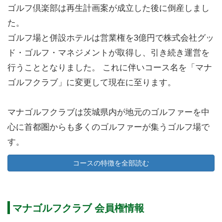
ゴルフ倶楽部は再生計画案が成立した後に倒産しまし
た。
ゴルフ場と併設ホテルは営業権を3億円で株式会社グッ
ド・ゴルフ・マネジメントが取得し、引き続き運営を
行うこととなりました。 これに伴いコース名を「マナ
ゴルフクラブ」に変更して現在に至ります。
マナゴルフクラブは茨城県内が地元のゴルファーを中
心に首都圏からも多くのゴルファーが集うゴルフ場で
す。
交通アクセスは車でお越しの場合、常磐自動車道「那
コースの特徴を全部読む
珂IC」より20km、または常磐自動車道「水戸IC」から
27kmです。
電車をご利用の場合、JR常磐線「水戸駅」・JR水郡線
マナゴルフクラブ 会員権情報
「常陸大宮駅」の2路線からのアクセスが可能です。