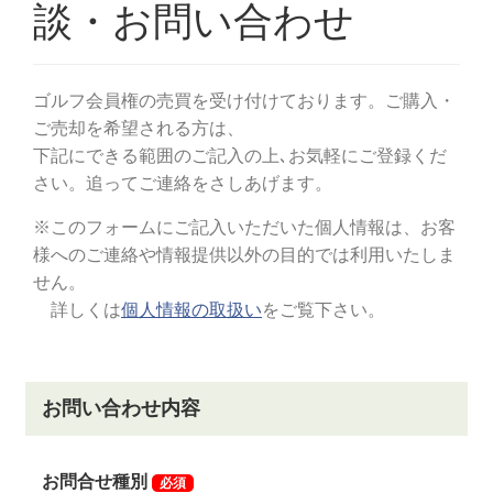
名義書換料を下記のとおり改定しました。
①名義書換料【改定前】正会員 110,000円（税込）
→【改定後】正会員 330,000円（税込）
◆周辺ゴルフ場
「水戸グリーンカントリークラブ」
「ゴルフ倶楽部セ
ブンレイクス」
「カバヤゴルフクラブ」
「GOLF5カントリークラブ サニーフィールド」
「那
珂カントリー倶楽部」
◆交通機関
・自動車でお越しの場合
常磐自動車道「那珂IC」より20km。
常磐自動車道「水戸IC」より27km。