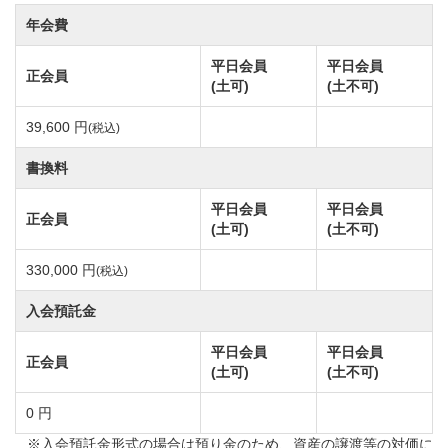
JR常磐線「水戸駅」からお越しの場合は水戸駅からコ
年会費
ースまでの移動はタクシーの利用で約50分です。
平日会員
平日会員
正会員
JR水郡線「常陸大宮駅」をご利用の場合はコースまで
(土可)
(土不可)
タクシーの移動となり約10分ほどでご来場頂けます。
39,600 円
(税込)
その他、都心からの移動手段としてハイウェイバスを
利用した来場ルートもございます。
書換料
新宿駅新南口または東京駅八重洲南口のバスターミナ
平日会員
平日会員
正会員
ルより「常陸大宮行き」が運行しており、最寄りのバ
(土可)
(土不可)
ス停留所は「常陸大宮市総合保険センター」となりま
330,000 円
(税込)
す。
入会預託金
マナゴルフクラブは車、鉄道、バスからお好きな来場
方法が選択できるのも魅力です。
平日会員
平日会員
正会員
(土可)
(土不可)
マナゴルフクラブは総面積93万平方メートルのゆるや
0 円
かな丘陵地に造られた総ヤード数6,837yのゴルフ場で
※入会預託金形式の場合は預り金のため、資産の譲渡等の対価に