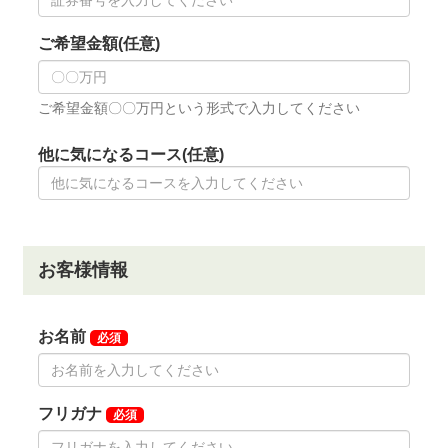
39,600円（税込）
◆周辺ゴルフ場
「麻生カントリークラブ」
「セントラルゴルフクラ
ブ」
「ジェイゴルフ霞ヶ浦」
「鹿島の杜カントリー倶
楽部」
「ノースショアカントリークラブ」
◆交通機関
・自動車でお越しの場合
東関東自動車道「大栄IC」より約35分。
東関東自動車道「潮来IC」より約25分。
・電車をご利用の場合
JR総武鹿島線「潮来駅」下車、車で約25分。