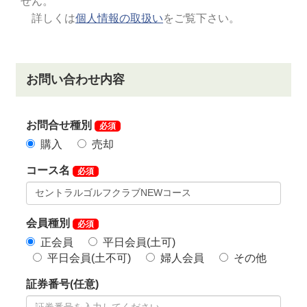
【対象】 同社系列ゴルフ場「個人会員」の親族（三
親等以内）
【内容】 同社系列ゴルフ場会員権を個人で市場にて
新規購入の場合、名義書換料が一律50％割引
◆詳細はアコーディア・ゴルフ会員課へお問い合わせ
下さい。
令和5年1月1日から下記の特典受付を終了します。
グランドステータス制度
年会費を下記のとおり改定します。
①実施：令和8年1月1日より
②年会費
正会員【改定前】33,000円（税込）→【改定後】