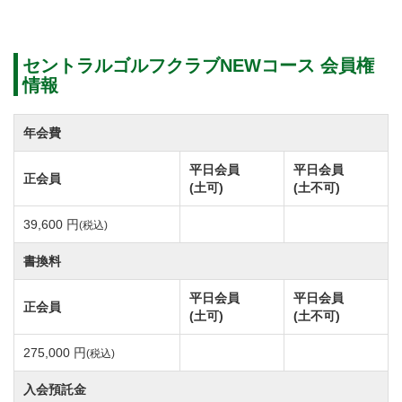
なっています。
セントラルゴルフクラブNEWコース 会員権
セントラルゴルフクラブNEWコースへの交通アクセス
情報
は車でお越しの場合、東関東自動車道「大栄IC」より
約35分。
年会費
東関東自動車道「潮来IC」より約25分です。
平日会員
平日会員
正会員
電車をご利用の場合、JR総武鹿島線「潮来駅」下車
(土可)
(土不可)
し、タクシーのご利用で約25分です。
39,600 円
(税込)
書換料
セントラルゴルフクラブNEWコースは水郷霞ヶ浦と北
浦の中間に位置する総ヤード数6,817y、パー72の丘陵
平日会員
平日会員
正会員
(土可)
(土不可)
コースです。
コース設計はアメリカのプロゴルファー、トム・ワト
275,000 円
(税込)
ソン氏、コースレートは72.0です。
入会預託金