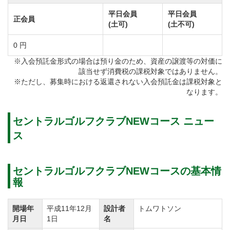
ティショットの結果により、その後のゲーム展開が大
平日会員
平日会員
きく変わる側面も併せ持つ全18ホールズ。
正会員
(土可)
(土不可)
全体の距離は短めですが、フェアウェイには独特の
0 円
「うねり」が施されているため「コースの読み」が難
※入会預託金形式の場合は預り金のため、資産の譲渡等の対価に
しく造られています。
該当せず消費税の課税対象ではありません。
トムワトソン氏による計算しつくされた戦略的なレイ
※ただし、募集時における返還されない入会預託金は課税対象と
なります。
アウトと豊かな自然が醸し出す景観の美しさが訪れる
ゴルファーを魅了します。
セントラルゴルフクラブNEWコース ニュー
セントラルゴルフクラブNEWコースではティグランド
ス
はブラック、ブルー、ホワイト、レッドの4種類があ
り、初心者から腕自慢の上級者までプレーヤーの力量
に応じて充分にお楽しみ頂くことができます。
セントラルゴルフクラブNEWコースの基本情
報
セントラルゴルフクラブNEWコースのグリーンはベン
開場年
平成11年12月
設計者
トムワトソン
ト芝を使用した大きめの1グリーンです。
月日
1日
名