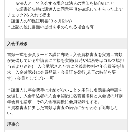
1日の疲れを癒す浴室にはサウナと水風呂もついている
※法人として入会する場合は法人の実印を捺印のこと
※証書紛失時は譲渡人に同意事項を確認してもらった上で
ので、ラウンド後の汗もスッキリと気持ち良く流すこ
チェック?を入れて提出
とができます。
・譲渡人の印鑑証明書(３ヶ月以内)
＊上記の他に書類の提出を求められる場合も有
セントラルゴルフクラブNEWコースではゴルファーの
皆様にお寛ぎ頂けるよう、スタッフも心尽くしのサー
入会手続き
ビスを心掛けております。
書類一式を会員サービス課に郵送→入会資格審査を実施→書類
が完備している申請者に面接を実施(日時や場所等はゴルフ場担
世界のトップ・プロが手掛けたコースはゴルファーの
当者より連絡)→入会承認された方に名義書換料や年会費等を請
求→入金確認後に会員登録・会員証を発行(若干の時間を要
チャレンジスピリッツを刺激してやまない戦略性に富
す)→会員としてプレー可
んだ造りです。
＊譲渡人に年会費等の未納がないことを条件に名義書換申請を
スタートするティの種類やピンの位置によって、難易
受理し、入会申込者の入会承認後に名義書換料と入会後の月割
度や攻め方が大きく異なるため、何度でも挑戦しても
年会費を請求、その入金確認後に会員登録をする。
＊資格審査に要した書類は審査の諾否にかかわらず返却しな
飽きずにお楽しみ頂けます。
い。
セントラルゴルフクラブNEWコースでは早朝・午後の
理事会
スループレーや昼食付のプランなど各種ご用意してお