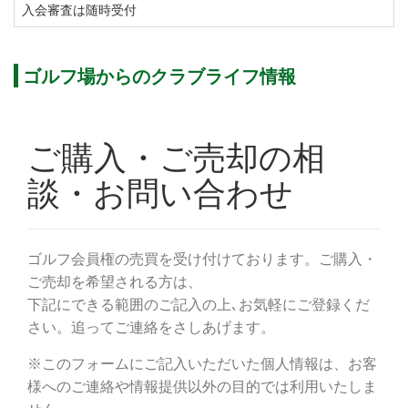
りますので、ゴルフの腕を磨きたい方や土日祝を利用
入会審査は随時受付
してゴルフを満喫したいエンジョイゴルファーにもお
すすめです。
ゴルフ場からのクラブライフ情報
ゴルフ会員権の購入や売却・相場情報をご希望の方
も、この機会にお気軽にお問合せくださいませ。
アコーディア・ゴルフでは、以下キャンペーンを実施
しています。
１）トランスファー制度
【対象】 同社系列ゴルフ場の「個人会員」及び「法
人会員記名者」
【内容】 同社系列ゴルフ場会員権を個人で市場にて
新規購入の場合、名義書換料が一律50％割引
２）親族入会 割引サービス