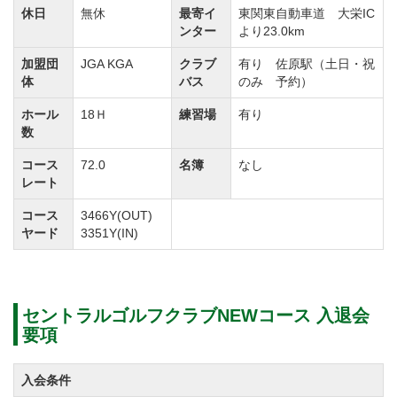
アンジュレーションがきつめに設定されており、グリ
休日
無休
最寄イ
東関東自動車道 大栄IC
ーン・オンしても一筋縄ではいきません。
ンター
より23.0km
また、コース内に配置されているバンカーはアゴが高
加盟団
JGA KGA
クラブ
有り 佐原駅（土日・祝
く深さもあるため注意が必要です。
体
バス
のみ 予約）
狙った方向へボールを飛ばすためのテクニックやアプ
ホール
18Ｈ
練習場
有り
数
ローチ技巧も問われます。
各コースの攻略はゴルフバックの中にある14本のクラ
コース
72.0
名簿
なし
レート
ブを全て使い分けながらプレーする必要があります。
コース
3466Y(OUT)
ヤード
3351Y(IN)
【OUTコース】3,466y
スタートはフェアウェイの幅が広めにとってあるの
で、思い切ってショットを打つことができます。
セントラルゴルフクラブNEWコース 入退会
S字のホールやドッグレッグ、池越え、打ち下ろしな
要項
ど戦略的なコースデザインです。
戦略性と景観美を兼ね備えた池や砲台グリーン、コー
入会条件