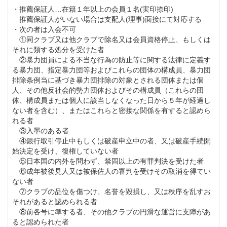
ス内の要所に配置されたバンカーが非常によく効いて
・推薦保証人…在籍１年以上の会員１名(実印捺印)
います。
推薦保証人がいない場合は支配人(理事)面接にて対応する
・次の者は入会不可
①同クラブ又は他クラブで除名又は会員資格停止、もしくは
【INコース】3,351y
それに類する処分を受けた者
②暴力団員による不当な行為の防止等に関する法律に定義す
土手や林など自然の地形を活かしたコースレイアウト
る暴力団、指定暴力団等およびこれらの団体の構成員、暴力団
を持つ9ホールです。
排除条例当に基づき暴力団排除の対象とされる団体または個
人、その他反社会的勢力団体およびその構成員（これらの団
フェアウェイの幅を狭く見せていたり、随所に工夫が
体、構成員または個人に該当しなくなった日から５年が経過し
施されています。
ない者を含む）、またはこれらと密接な関係を有すると認めら
れる者
また、グリーン周りに配置されたバンカーや池、コー
③入墨のある者
ス内を横切るクリークなど視覚的にプレッシャーを与
④銀行取引停止中もしくは破産申立中の者、又は破産手続開
始決定を受け、復権していない者
えます。
⑤日本国の内外を問わず、禁固以上の有罪判決を受けた者
コース内には数々のトラップが配置されているので、
⑥成年被後見人又は被保佐人の審判を受けその取消を得てい
ない者
しっかりとしたコースマネジメントが必要不可欠で
⑦クラブの品位を傷つけ、名誉を毀損し、又は秩序を乱すお
す。
それがあると認められる者
⑧前各号に準する者、その他クラブの円滑な運営に支障があ
ると認められた者