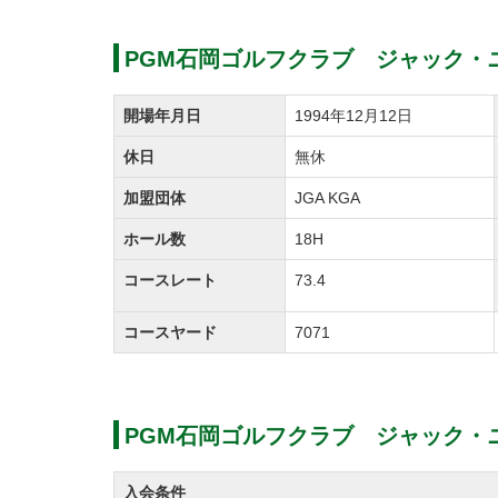
(定価の半額)をさらに優遇した「追加入
・プレステージカントリークラブ
PGM石岡ゴルフクラブ ジャック・
・ＰＧＭ総成ゴルフクラブ
開場年月日
1994年12月12日
・ＰＧＭマリアゴルフリンクス
・美浦ゴルフ倶楽部
休日
無休
・ＰＧＭ石岡ゴルフクラブ
加盟団体
JGA KGA
・セゴビアゴルフクラブ イン チヨ
ホール数
18H
【追加入会特典の内容】
コースレート
73.4
①名義変更料の優待
上記６ゴルフ場の在籍会員がＰＧＭグルー
コースヤード
7071
で追加購入する場合に、名義変更料を定価より
②在籍期間
「相互入会特典」は在籍３年以上の方を
PGM石岡ゴルフクラブ ジャック・
いこととする。
③利用回数
入会条件