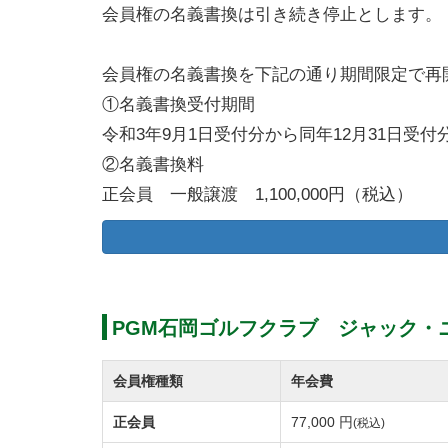
会員権の名義書換は引き続き停止とします。（
会員権の名義書換を下記の通り期間限定で再
①名義書換受付期間
令和3年9月1日受付分から同年12月31日受
②名義書換料
正会員 一般譲渡 1,100,000円（税込）
相続（個人のみ） 110,000円（税込）
３親等内親族（個人のみ） 110,000円（税
③年会費（会計年度：1月～12月/継承可）
正会員 55,000円（税込）
PGM石岡ゴルフクラブ ジャック・
正会員補充募集を下記のとおり実施します。
会員権種類
年会費
□会員種別 正会員（個人・法人/1名記名式
正会員
77,000 円
(税込)
□募集口数 100口