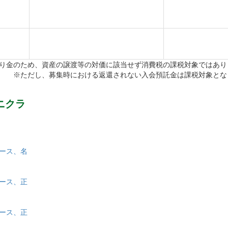
円（税込）
（税込）
り金のため、資産の譲渡等の対価に該当せず消費税の課税対象ではあり
なし）
※ただし、募集時における返還されない入会預託金は課税対象とな
場合は、別途「紹介書」に紹介会員の署名・捺印が必要と
ニクラ
ないことが条件となる。
付開始（募集
」を下記のとおり実施します。
コース、名
コース、正
(水)まで(１年間の期間限定)
コース、正
会員を対象に、「相互入会特典」の名義変更料