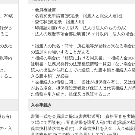
ている上記６ゴルフ場の会員権１口につき１回のみと
・会員権証書
ついては「追加入会特典」は対象外となり、「相互入
、20歳
・名義変更申請書(規定紙 譲渡人と譲受人連記)
・委任状(規定紙 譲渡人用)
録がさ
・印鑑証明書(６ヶ月以内 法人は法人のもののみ)
いるこ
・法人の履歴事項全部証明書(６ヶ月以内 法人の場合
の反社
＊譲渡人の氏名・商号・所在地等が登録と異なる場合
の追加をお願いすることがある
親等内
＊相続の場合は『相続における同意書』・相続人全員
証明書・法務局発行の法定相続情報一覧図（ない場合
】77,000円（税込）
と。
続人の出生から死亡までの連続した謄本類と相続人を
するこ
きる謄本類）が必要
＊被相続人の債務に関し、当社が担保権を有し、又は
がある場合、担保権設定者及び保証人は代表相続人が
た債務を引き続き、担保又は保証すること
入会手続き
も有)
書類一式を会員課に提出(書留郵送可)→資格審査を実施
フ場にて面談有)→審査結果を譲受人宛に郵送(承認の
もの・入
義書換料請求書を送付)→名義書換料を入金→入金確認
員資格を付与(この時点で会員としてプレー可)