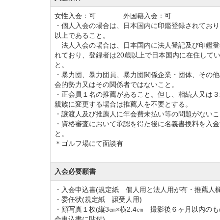
「追加入会特典」の利用は、現在所有し
女性入会：可 外国籍入会：可
④上記①以外のゴルフ場及び実施期間外に
・個人入会の場合は、日本国内に印鑑登録されており
以上であること。
典」のみの提供となるので予め承知のこと。
法人入会の場合は、日本国内に法人登記及び印鑑登
れており、登録者は20歳以上で日本国内に在住して
と。
年会費を下記のとおり改定します。
・暴力団、暴力団員、暴力団関係企業・団体、その他
①実施：令和8年1月1日より
会的勢力又はその関係者ではないこと。
・正会員１名の推薦があること。但し、相続人又は３
②年会費
親族に変更する場合は推薦人を不要とする。
正会員【改定前】55,000円（税込）→【改定後
・譲渡人及び推薦人に年会費未払い等の問題がないこ
・資格審査において承認を得た後に名義書換料を入金
と。
＊ゴルフ場にて面談有
入会必要願書
・入会申込書(規定紙 個人用と法人用が有・推薦人欄
・委任状(規定紙 譲受人用)
・顔写真１枚(縦3㎝×横2.4㎝ 撮影後６ヶ月以内の
会申込書に貼付)