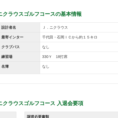
会特典」を実施する。
ニクラウスゴルフコースの基本情報
設計者名
Ｊ．ニクラウス
最寄インター
千代田・石岡ＩＣから約１５キロ
クラブバス
なし
ダ
練習場
330Ｙ 18打席
名簿
なし
プの栃木県・茨城県・千葉県の指定35ゴルフ場を名
75％割引する。
対象としているが、「追加入会特典」では在籍期間を
ニクラウスゴルフコース 入退会要項
譲渡必要書類