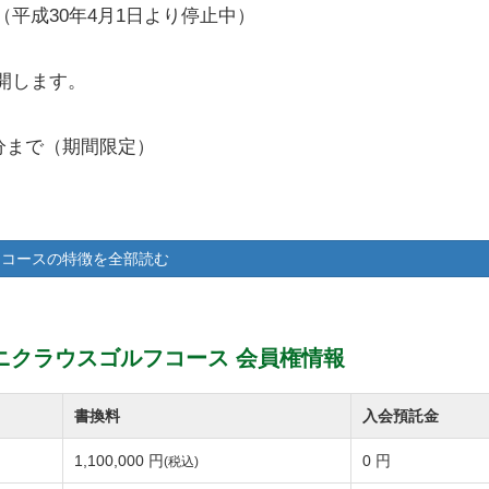
平成30年4月1日より停止中）
開します。
付分まで（期間限定）
コースの特徴を全部読む
込）
ニクラウスゴルフコース 会員権情報
書換料
入会預託金
）
1,100,000 円
0 円
(税込)