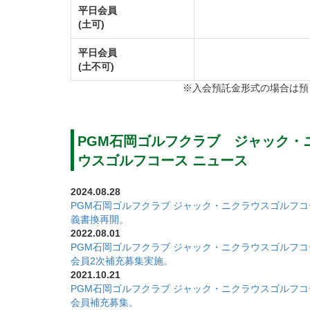
□募集金額
平日会員
(土可)
通常入会の場合 1,650,000円（税込）
会員の紹介により入会する場合 1,430,000
平日会員
(土不可)
2口以上で同時入会する場合 1,540,000円
※入会預託金形式の場合は預
※募集金額は全額入会金となる。（預託金は
※入会金は返還しない。
※同クラブ会員の紹介により入会を申し込む
PGM石岡ゴルフクラブ ジャック・
尚、当該紹介者には年会費未払い等の問題が
ウスゴルフコース ニュース
□募集期間 令和3年11月1日より一般募集受
2024.08.28
ＰＧＭグループゴルフ場では「追加入会特典
PGM石岡ゴルフクラブ ジャック・ニクラウスゴルフ
記
義書換再開。
2022.08.01
【追加入会特典の申込受付期間】
PGM石岡ゴルフクラブ ジャック・ニクラウスゴルフ
令和7年10月1日(水)から令和8年9月30日
会員2次補充募集実施。
2021.10.21
【追加入会特典の概要】
PGM石岡ゴルフクラブ ジャック・ニクラウスゴルフ
ＰＧＭグループの以下６ゴルフ場の在籍
会員補充募集。