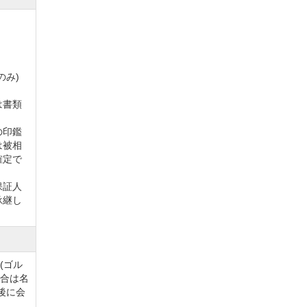
する。
会特
のみ)
は書類
の印鑑
は被相
確定で
保証人
承継し
(ゴル
場合は名
後に会