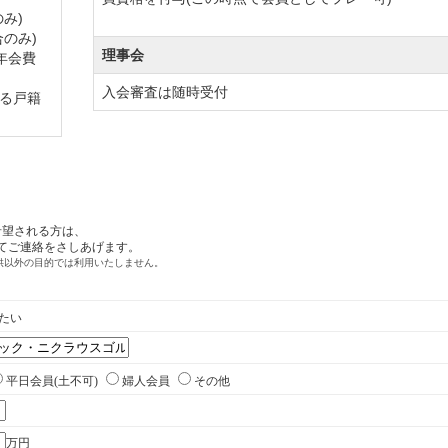
み)
のみ)
理事会
年会費
入会審査は随時受付
る戸籍