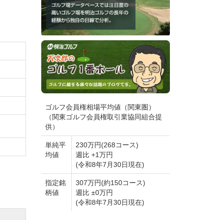
ゴルフ会員権相場平均値（関東圏）
（関東ゴルフ会員権取引業協同組合提
供）
義変更
単純平
230万円(268コース)
均値
週比 +1万円
(令和8年7月30日現在)
指定銘
307万円(約150コース)
問わな
柄値
週比 ±0万円
(令和8年7月30日現在)