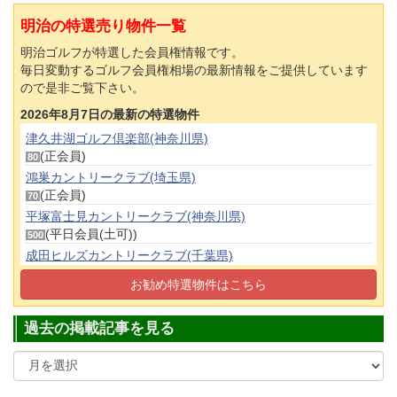
明治の特選売り物件一覧
明治ゴルフが特選した会員権情報です。
毎日変動するゴルフ会員権相場の最新情報をご提供しています
ので是非ご覧下さい。
2026年8月7日の最新の特選物件
津久井湖ゴルフ倶楽部(神奈川県)
(正会員)
80
鴻巣カントリークラブ(埼玉県)
(正会員)
70
平塚富士見カントリークラブ(神奈川県)
(平日会員(土可))
500
成田ヒルズカントリークラブ(千葉県)
(正会員)
100
お勧め特選物件はこちら
成田ヒルズカントリークラブ(千葉県)
(婦人正会員)
130
過去の掲載記事を見る