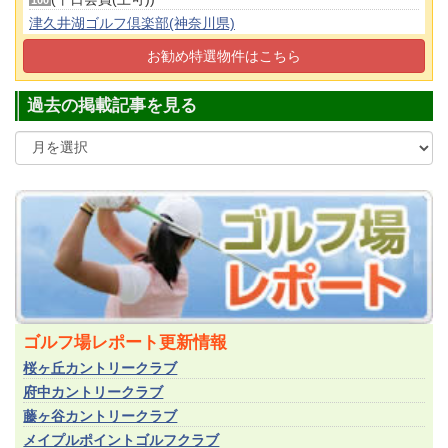
津久井湖ゴルフ倶楽部(神奈川県)
(正会員)
80
お勧め特選物件はこちら
東松山カントリークラブ(埼玉県)
(正会員)
250
過去の掲載記事を見る
ゴルフ場レポート更新情報
桜ヶ丘カントリークラブ
府中カントリークラブ
藤ヶ谷カントリークラブ
メイプルポイントゴルフクラブ