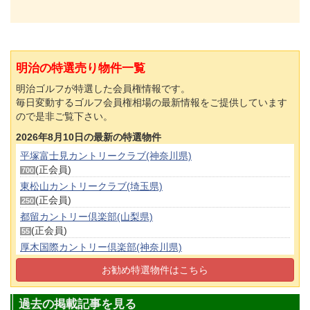
明治の特選売り物件一覧
明治ゴルフが特選した会員権情報です。
毎日変動するゴルフ会員権相場の最新情報をご提供しています
ので是非ご覧下さい。
2026年8月10日の最新の特選物件
平塚富士見カントリークラブ(神奈川県)
(正会員)
700
東松山カントリークラブ(埼玉県)
(正会員)
250
都留カントリー倶楽部(山梨県)
(正会員)
55
厚木国際カントリー倶楽部(神奈川県)
(正会員)
1,800
お勧め特選物件はこちら
津久井湖ゴルフ倶楽部(神奈川県)
(正会員)
70
過去の掲載記事を見る