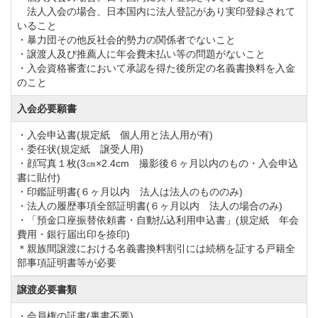
法人入会の場合、日本国内に法人登記があり実印登録されて
平日会員(月～土)【改定前】33,000円（税込）→【改
いること
定後】36,300円（税込）
・暴力団その他反社会的勢力の関係者でないこと
・譲渡人及び推薦人に年会費未払い等の問題がないこと
週日会員(月～金)【改定前】19,800円（税込）→【改
・入会資格審査において承認を得た後所定の名義書換料を入金
定後】20,900円（税込）
のこと
入会必要願書
◆周辺ゴルフ場
・入会申込書(規定紙 個人用と法人用が有)
「
東京カントリー倶楽部
」「
大秦野カントリークラ
・委任状(規定紙 譲受人用)
・顔写真１枚(3㎝×2.4cm 撮影後６ヶ月以内のもの・入会申込
ブ
」「
清川カントリークラブ
」「
小田原ゴルフ倶楽
書に貼付)
部 松田コース
」「
レインボーカントリー倶楽部
」
・印鑑証明書(６ヶ月以内 法人は法人のもののみ)
・法人の履歴事項全部証明書(６ヶ月以内 法人の場合のみ)
・「預金口座振替依頼書・自動払込利用申込書」(規定紙 年会
◆交通機関
費用・銀行届出印を捺印)
＊親族間譲渡における名義書換料割引には続柄を証する戸籍全
・自動車でお越しの場合
部事項証明書等が必要
東名高速道路「厚木IC」より12.0km
譲渡必要書類
・電車をご利用の場合
・会員権の証書(裏書不要)