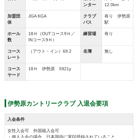
ンター
12.0km
名義変更料を下記のとおり改定します。
①実施：令和6年4月1日受付分より
加盟団
JGA KGA
クラブ
有り 伊勢原
体
バス
駅
②名義変更料
ホール
18Ｈ（OUTコース9Ｈ／
練習場
有り
正会員【改定前】220,000円（税込）→【改定後】
数
INコース9Ｈ）
275,000円（税込）
コース
（アウト・イン）69.2
名簿
無し
平日会員（土可）【改定前】110,000円（税込）→【改
レート
定後】165,000円（税込）
コース
18Ｈ 伊勢原 5921y
週日会員（土不可）【改定前】55,000円（税込）
ヤード
→【改定後】110,000円（税込）
年会費を下記のとおり改定します。
伊勢原カントリークラブ 入退会要項
①実施：令和8年1月1日より
②年会費
入会条件
正会員【改定前】39,600円（税込）→【改定後】
女性入会可 外国籍入会可
46,200円（税込）
・個人入会の場合、日本国内に実印登録されていること