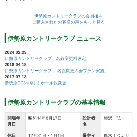
【南コース】全長2,712ヤード。
伊勢原カントリークラブの会員権を
ご購入されたお客様の声をもっと見る
山岳コースを彷彿とさせる強烈なアップダウン。
スリリングなコースデザインが印象的。
伊勢原カントリークラブ ニュース
【OUTコース】全長3,117ヤード。
2024.02.29
伊勢原カントリークラブ、名義変更料改定。
ひな段状に配されたコース。豪快な打ち下ろしが楽し
2018.04.18
めます。
伊勢原カントリークラブ 、名義変更入会プラン実施。
2017.07.13
砲台グリーン、林越えなど変化に富んだ造り。
伊勢原CC(神奈川) ホール数変更
状況に応じたクラブ選びが欠かせないトリッキーなコ
ースです。
伊勢原カントリークラブの基本情報
平成27年2月2日、経営会社の東海開発（株）が東京地
開場年
昭和44年8月17日
設計者
梅沢 弘
月日
名
裁へ民事再生手続開始を申請し、同日保全命令を受け
現在はＰＧＭの運営です。
休日
12月31日・1月1日
最寄イ
厚木ＩＣより