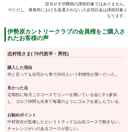
該当せず消費税の課税対象ではありません。
ロッカールームや浴室、レストランに談話室、屋外に
※ただし、募集時における返還されない入会預託金は課税対象と
は喫煙所を完備。
なります。
クラブハウス2階には「中村寅吉ギャラリー」がありま
伊勢原カントリークラブの会員権をご購入さ
す。
れたお客様の声
日本のゴルフブームの火付け役となった中村氏の輝か
しい戦歴、優勝トロフィーや愛用のクラブなど貴重な
志村悟さま( 70代前半・男性)
展示品が飾られています。
購入した理由
何と言っても自宅から車で20分という利便性が第一だった。
美しい景観、戦略的なコースをもつ歴史あるメンバー
シップコース。
良かった点
名義変更入会プランを実施しています。
定期的に毎月このコースでコンペを開いている会に3つ参加
し、ゴルフ仲間も出来て毎週のようにゴルフを楽しんでいる。
【プラン内容】
『名義書換料減額プラン』
お勧めポイント
【期間】2019年4月1日より2020年3月31日
中村寅吉が監修したというトラッドな山岳コースで飽きない。
【正会員】200,000円（税別）
チャレンジがいのあるコースが楽しい。