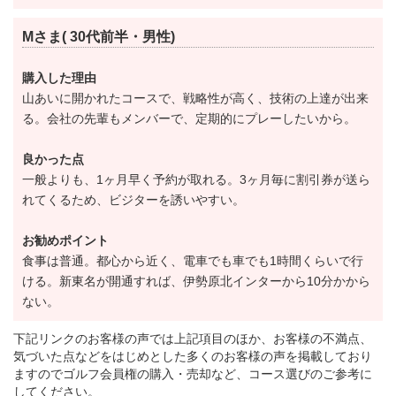
【平日会員】100,000円（税別）
Mさま( 30代前半・男性)
【週日会員】50,000円（税別）
購入した理由
平成29年3月19日より補充会員の募集が行われます。
山あいに開かれたコースで、戦略性が高く、技術の上達が出来
る。会社の先輩もメンバーで、定期的にプレーしたいから。
尚、募集期間中も名義書換手続きは停止されません。
良かった点
募集金額（税別）￥320,000 ゴルフ会員権購入をお考
一般よりも、1ヶ月早く予約が取れる。3ヶ月毎に割引券が送ら
れてくるため、ビジターを誘いやすい。
えの方、ホームコースにいかがですか？
この機会に是非ご検討ください。
お勧めポイント
食事は普通。都心から近く、電車でも車でも1時間くらいで行
【INコース】全長3,253ヤード
ける。新東名が開通すれば、伊勢原北インターから10分かから
ない。
比較的距離が長めに設計されたコース。
先の見えないブラインドホールや豪快な打ち下ろしな
下記リンクのお客様の声では上記項目のほか、お客様の不満点、
気づいた点などをはじめとした多くのお客様の声を掲載しており
ど、自然地形を巧みに利用したオーソドックスな造
ますのでゴルフ会員権の購入・売却など、コース選びのご参考に
り。
してください。