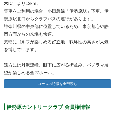
木IC」より12km。
電車をご利用の場合、小田急線「伊勢原駅」下車。伊
勢原駅北口からクラブバスの運行があります。
神奈川県の中央部に位置しているため、東京都心や静
岡方面からの来場も快適。
気軽にゴルフが楽しめる好立地、戦略性の高さが人気
を博しています。
遠方には丹沢連峰、眼下に広がる街並み。パノラマ展
望が楽しめる全27ホール。
コース設計は梅沢弘氏。ヤード表示よりも難しく感じ
コースの特徴を全部読む
る距離感とトリッキーなコースレイアウト。
山岳コースを思わせる高低差を巧みに利用した個性的
なホール構成。
伊勢原カントリークラブ 会員権情報
プレーヤーのチャレンジスピリッツを刺激する面白い