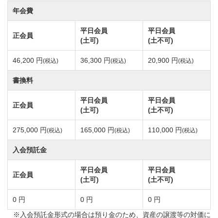
コースです。
年会費
グリーンはベント2グリーン。9,038ヤード、パー108、
平日会員
平日会員
正会員
コースレート69.2。
(土可)
(土不可)
46,200 円
36,300 円
20,900 円
(税込)
(税込)
(税込)
伊勢原コースOUT・INはブラインドホールや池越えな
どバラエティに富んでいます。
書換料
また、OUTコースは谷あり、林越えあり個性的な配
平日会員
平日会員
正会員
置。設計の妙が伺えます。
(土可)
(土不可)
プレイ方式は全組キャディ付、徒歩または乗用カート
275,000 円
165,000 円
110,000 円
(税込)
(税込)
(税込)
でのラウンド。
入会預託金
ゴルファー憩いの場、クラブハウスは700坪を超える豪
平日会員
平日会員
正会員
(土可)
(土不可)
華な造りです。
湘南の大パノラマを眺めながら寛ぎのひと時をお過ご
0 円
0 円
0 円
しください。
※入会預託金形式の場合は預り金のため、資産の譲渡等の対価に