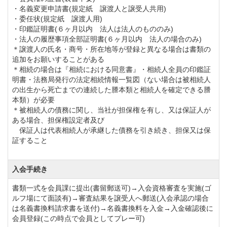
・名義変更申請書(規定紙 譲渡人と譲受人共用)
小田急線「伊勢原駅」下車。
・委任状(規定紙 譲渡人用)
伊勢原駅北口からクラブバスが運行しています。
・印鑑証明書(６ヶ月以内 法人は法人のもののみ)
・法人の履歴事項全部証明書(６ヶ月以内 法人の場合のみ)
＊譲渡人の氏名・商号・所在地等が登録と異なる場合は書類の
追加をお願いすることがある
＊相続の場合は『相続における同意書』・相続人全員の印鑑証
明書・法務局発行の法定相続情報一覧図（ない場合は被相続人
の出生から死亡までの連続した謄本類と相続人を確定できる謄
本類）が必要
＊被相続人の債務に関し、当社が担保権を有し、又は保証人が
ある場合、担保権設定者及び
保証人は代表相続人が承継した債務を引き続き、担保又は保
証すること
入会手続き
書類一式を会員課に提出(書留郵送可)→入会資格審査を実施(ゴ
ルフ場にて面談有)→審査結果を譲受人へ郵送(入会承認の場合
は名義書換料請求書を送付)→名義書換料を入金→入金確認後に
会員登録(この時点で会員としてプレー可)