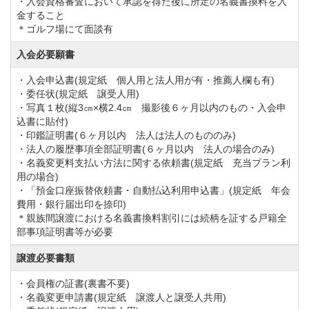
・入会資格審査において承認を得た後に所定の名義書換料を入
金すること
＊ゴルフ場にて面談有
入会必要願書
・入会申込書(規定紙 個人用と法人用が有・推薦人欄も有)
・委任状(規定紙 譲受人用)
・写真１枚(縦3㎝×横2.4㎝ 撮影後６ヶ月以内のもの・入会申
込書に貼付)
・印鑑証明書(６ヶ月以内 法人は法人のもののみ)
・法人の履歴事項全部証明書(６ヶ月以内 法人の場合のみ)
・名義変更料支払い方法に関する依頼書(規定紙 充当プラン利
用の場合)
・「預金口座振替依頼書・自動払込利用申込書」(規定紙 年会
費用・銀行届出印を捺印)
＊親族間譲渡における名義書換料割引には続柄を証する戸籍全
部事項証明書等が必要
譲渡必要書類
・会員権の証書(裏書不要)
・名義変更申請書(規定紙 譲渡人と譲受人共用)