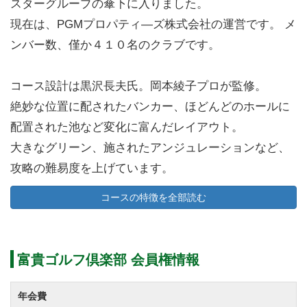
スターグループの傘下に入りました。
現在は、PGMプロパティ―ズ株式会社の運営です。 メ
ンバー数、僅か４１０名のクラブです。
コース設計は黒沢長夫氏。岡本綾子プロが監修。
絶妙な位置に配されたバンカー、ほどんどのホールに
配置された池など変化に富んだレイアウト。
大きなグリーン、施されたアンジュレーションなど、
攻略の難易度を上げています。
プレイを重ねるごとに奥の深さが感じられる全18ホー
コースの特徴を全部読む
ル。
コースデザインはアメリカンスタイルを基に和のテイ
富貴ゴルフ倶楽部 会員権情報
ストが加わっており、景観の美しさも魅力です。
クラブハウスやショップ、レストランなど施設も充実
年会費