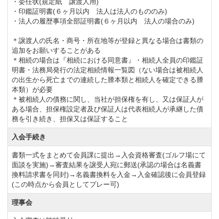
・委任状(規定紙 譲渡人用)
・印鑑証明書(６ヶ月以内 法人は法人のもののみ)
・法人の履歴事項全部証明書(６ヶ月以内 法人の場合のみ)
＊譲渡人の氏名・商号・所在地等が登録と異なる場合は書類の
追加をお願いすることがある
＊相続の場合は『相続における同意書』・相続人全員の印鑑証
明書・法務局発行の法定相続情報一覧図（ない場合は被相続人
の出生から死亡までの連続した謄本類と相続人を確定できる謄
本類）が必要
＊被相続人の債務に関し、当社が担保権を有し、又は保証人が
ある場合、担保権設定者及び保証人は代表相続人が承継した債
務を引き続き、担保又は保証すること
入会手続き
書類一式をまとめて会員課に提出→入会資格審査(ゴルフ場にて
面談を実施)→審査結果を譲受人宛に郵送(承認の場合は名義書
換料請求書を同封)→名義書換料を入金→入金確認後に会員登録
(この時点から会員としてプレー可)
理事会