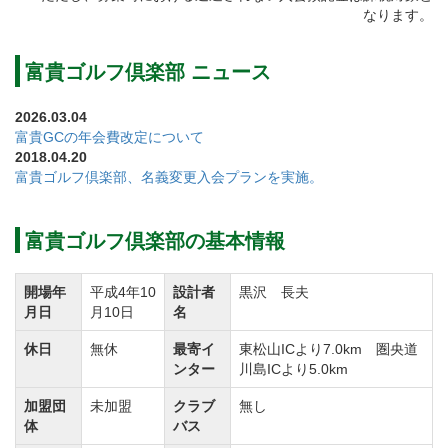
②年会費
なります。
正会員【改定前】26,400円（税込）→【改定後】
29,700円（税込）
富貴ゴルフ倶楽部 ニュース
正会員(代理登録者付)【改定前】39,600円（税込）
2026.03.04
→【改定後】44,550円（税込）
富貴GCの年会費改定について
2018.04.20
富貴ゴルフ倶楽部、名義変更入会プランを実施。
年会費を下記のとおり改定します。
①実施…令和9年度分(令和9年1月1日)より
富貴ゴルフ倶楽部の基本情報
②年会費(会計年度：1月～12月)
【改定前】
開場年
平成4年10
設計者
黒沢 長夫
【改定後】
月日
月10日
名
正 会 員 29,700円(税込) →
休日
無休
最寄イ
東松山ICより7.0km 圏央道
33,000円(税込)
ンター
川島ICより5.0km
正 会 員(代理登録者付) 44,550円(税込) →
加盟団
未加盟
クラブ
無し
体
バス
49,500円(税込)