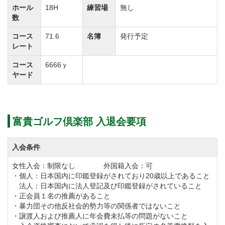
※令和8年から令和9年にかけて年会費を段階的に改定
ホール
18H
練習場
無し
数
しています。
※令和9年1月1日より会則も上記改定内容に記載のとお
コース
71.6
名簿
発行予定
レート
り変更します。
コース
6666ｙ
ヤード
◆周辺ゴルフ場
「
東松山カントリークラブ
」「
川越カントリークラ
ブ
」「
高坂カントリークラブ
」「
石坂ゴルフ倶楽部
」
富貴ゴルフ倶楽部 入退会要項
「
鳩山カントリークラブ
」
入会条件
◆交通機関
女性入会：制限なし 外国籍入会：可
関越自動車道「東松山IC」より7.0km、「圏央道川島
・個人：日本国内に印鑑登録がされており20歳以上であること
IC」より5.0km
法人：日本国内に法人登記及び印鑑登録がされていること
・正会員１名の推薦があること
東武東上線「東松山駅」下車、東口からタクシーで10
・暴力団その他反社会的勢力等の関係者ではないこと
分ほど。
・譲渡人および推薦人に年会費未払等の問題がないこと