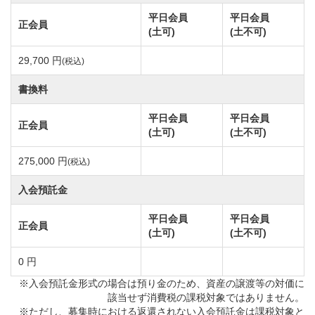
しています。
平日会員
平日会員
正会員
この機会にぜひどうぞ！
(土可)
(土不可)
29,700 円
(税込)
2019年4月1日より2020年3月31日まで、名義書換料預
託金充当プランを実施しています。
書換料
2018年度より税込の名義変更料に預託金の全部もしく
平日会員
平日会員
正会員
は一部を充当可能になりました。
(土可)
(土不可)
また、購入した証券額面から預託金充当金額分を差し
275,000 円
(税込)
引かれた新証券が入会者に発行されます。
入会預託金
（売り手様の証券額面によって預託金充当可能な金額
が変わりますのでご注意下さい）
平日会員
平日会員
正会員
(土可)
(土不可)
名義書換料（税別） 正会員 ￥250,000
0 円
年会費を下記のとおり改定します。
※入会預託金形式の場合は預り金のため、資産の譲渡等の対価に
該当せず消費税の課税対象ではありません。
①実施：令和8年1月1日より
※ただし、募集時における返還されない入会預託金は課税対象と