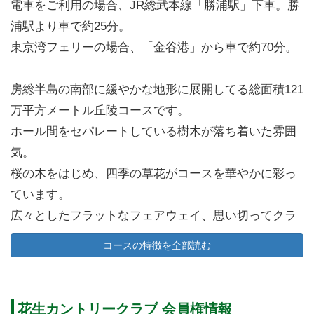
電車をご利用の場合、JR総武本線「勝浦駅」下車。勝
浦駅より車で約25分。
東京湾フェリーの場合、「金谷港」から車で約70分。
房総半島の南部に緩やかな地形に展開してる総面積121
万平方メートル丘陵コースです。
ホール間をセパレートしている樹木が落ち着いた雰囲
気。
桜の木をはじめ、四季の草花がコースを華やかに彩っ
ています。
広々としたフラットなフェアウェイ、思い切ってクラ
ブを振ることができます。
コースの特徴を全部読む
アップダウンが少ないためラウンドも快適です。
コース設計は小林光昭氏。造形美と自然の見事な調和
花生カントリークラブ 会員権情報