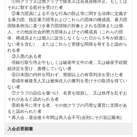
①同クラブ又は他クラブで除名又は会員資格停止、もしくは
【対象】 同社系列ゴルフ場「個人会員」の親族（三
それに類する処分を受けた者
親等以内）
②暴力団員による不当な行為の防止等に関する法律に定義す
る暴力団、指定暴力団等およびこれらの団体の構成員、暴力団
【内容】 同社系列ゴルフ場会員権を個人で市場にて
排除条例当に基づき暴力団排除の対象とされる団体または個
新規購入の場合、名義書換料が一律50％割引
人、その他反社会的勢力団体およびその構成員（これらの団
体、構成員または個人に該当しなくなった日から５年が経過し
ない者を含む）、またはこれらと密接な関係を有すると認めら
◆詳細はアコーディア・ゴルフ会員課へお問い合わせ
れる者
③入墨のある者
下さい。
④銀行取引停止中もしくは破産申立中の者、又は破産手続開
始決定を受け、復権していない者
⑤日本国の内外を問わず、禁固以上の有罪判決を受けた者
令和5年1月1日から下記の特典受付を終了します。
⑥成年被後見人又は被保佐人の審判を受けその取消を得てい
グランドステータス制度
ない者
⑦クラブの品位を傷つけ、名誉を毀損し、又は秩序を乱すお
それがあると認められる者
会員募集内容の一部を変更します。
⑧前各号に準する者、その他クラブの円滑な運営に支障があ
ると認められた者
令和3年7月31日を以ってキャンペーン価格での募集を
＊再入会…退会後５年間は再入会不可(会則にその旨記載有)
終了し、令和3年8月1日より定価販売での募集となりま
入会必要願書
す。