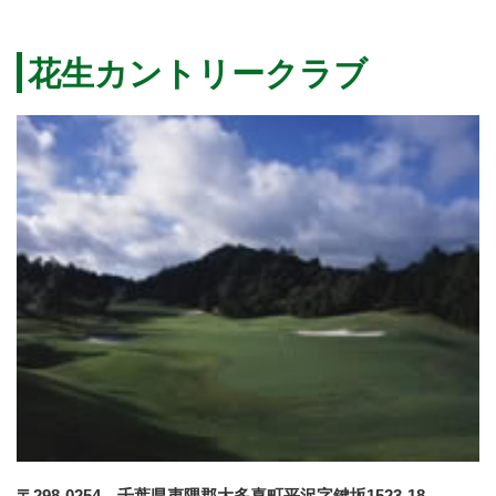
花生カントリークラブ
〒298-0254 千葉県夷隅郡大多喜町平沢字鍵坂1523-18