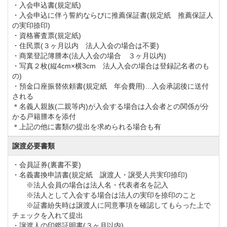
・入会申込書(規定紙)
・入会申込に伴う誓約ならびに推薦保証書(規定紙 推薦保証人
386,100円で募集しておりますが、令和4年8月31日で受
の実印捺印)
・資格審査票(規定紙)
付を終了します。
・住民票(３ヶ月以内 法人入会の場合は不要)
名義変更料を改定します。
・商業登記簿謄本(法人入会の場合 ３ヶ月以内)
・写真２枚(縦4cm×横3cm 法人入会の場合は登録記名者のも
①実施 令和4年9月1日から
の)
②名義変更料
・預金口座振替依頼書(規定紙 年会費用)…入会承認後に送付
される
正会員【改定前】220,000円→【改定後】385,000円
＊名義人親族(二親等内)が入会する場合は入会者との関係が分
平日会員【改定前】110,000円→【改定後】220,000円
かる戸籍謄本を添付
＊上記の他に書類の提出を求められる場合も有
年会費を下記のとおり改定します。
譲渡必要書類
①実施：令和8年1月1日より
・会員証券(裏書不要)
・名義書換申請書(規定紙 譲渡人・譲受人共実印捺印)
②年会費
※法人会員の場合は法人名・代表者名を記入
正会員【改定前】38,500円（税込）→【改定後】
※法人として入会する場合は法人の実印を捺印のこと
※証書紛失時は譲渡人に同意事項を確認してもらった上で
41,000円（税込）
チェックを入れて提出
平日会員(月～金)【改定前】22,000円（税込）→改定
・譲渡人の印鑑証明書(３ヶ月以内)