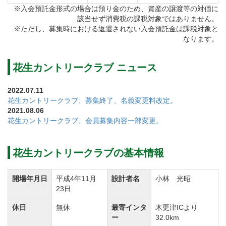
池越えの"浮島"狙いで果敢に攻めるか、左側のフェア
※入会預託金形式の場合は預り金のため、資産の譲渡等の対価に
該当せず消費税の課税対象ではありません。
ウェイに乗せるかが選択できます。
※ただし、募集時における返還されない入会預託金は課税対象と
どちらのルートも正確なボール運びが攻略のカギとな
なります。
ります。
ビギナーから上級者までお楽しみ頂けるチャンピオン
花生カントリークラブ ニュース
コースです。
2022.07.11
花生カントリークラブ、募集終了、名義変更料改定。
2021.08.06
クラブハウスは瓦屋根の純和風な佇まい。
花生カントリークラブ、会員募集内容一部変更。
レストランの中庭からは滝の流れる日本庭園を望むこ
とができます。
花生カントリークラブの基本情報
また、庭園内には「幽松軒」と呼ばれる本格的な茶室
も完備されています。
開場年月日
平成4年11月
設計者名
小林 光昭
レストランではご当地メニュー「勝浦式担々麺」やお
23日
土産で人気の「手作りコロッケ」など、地元の特産品
休日
無休
最寄インタ
木更津ICより
を使ったメニューが楽しめます。
ー
32.0km