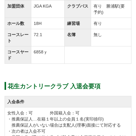
高級旅館を思わせる非常に豪華な内装は女性ゴルファ
加盟団体
JGA KGA
クラブバス
有り 勝浦駅(要
予約)
ーに人気です。
ホール数
18H
練習場
有り
名義書換料もお安く設定されており、お奨めできるコ
コースレー
72.1
名簿
無し
ースです。この機会に是非ご検討下さい。
ト
コースヤー
6858ｙ
ド
アコーディア・ゴルフでは、以下キャンペーンを実施
しています。
１）トランスファー制度
花生カントリークラブ 入退会要項
【対象】 同社系列ゴルフ場の「個人会員」及び「法
人会員記名者」
入会条件
【内容】 同社系列ゴルフ場会員権を個人で市場にて
新規購入の場合、名義書換料が一律50％割引
女性入会：可 外国籍入会：可
・推薦保証人…在籍１年以上の会員１名(実印捺印)
推薦保証人がいない場合は支配人(理事)面接にて対応する
２）親族入会 割引サービス
・次の者は入会不可