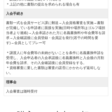
＊上記の他に書類の提出を求められる場合も有
なし
入会手続き
◆周辺ゴルフ場
書類一式を会員サービス課に郵送→入会資格審査を実施→書類
「
大多喜城ゴルフ倶楽部
」「
千葉夷隅ゴルフクラブ
」
が完備している申請者に面接を実施(日時や場所等はゴルフ場担
当者より連絡)→入会承認された方に名義書換料や年会費等を請
「
亀山湖カントリークラブ
」「
上総モナークカントリ
求→入金確認後に会員登録・会員証を発行(若干の時間を要
ークラブ
」
す)→会員としてプレー可
＊譲渡人に年会費等の未納がないことを条件に名義書換申請を
◆交通機関
受理し、入会申込者の入会承認後に名義書換料と入会後の月割
年会費を請求、その入金確認後に会員登録をする。
・自動車をご利用の方・車でお越しの場合
＊資格審査に要した書類は審査の諾否にかかわらず返却しな
圏央道「木更津東IC」より32.0km（45分）。
い。
理事会
・電車でお越しの場合
入会審査は随時受付
JR総武本線「勝浦駅」下車。勝浦駅より車で約25分。
・東京湾フェリーをご利用の場合