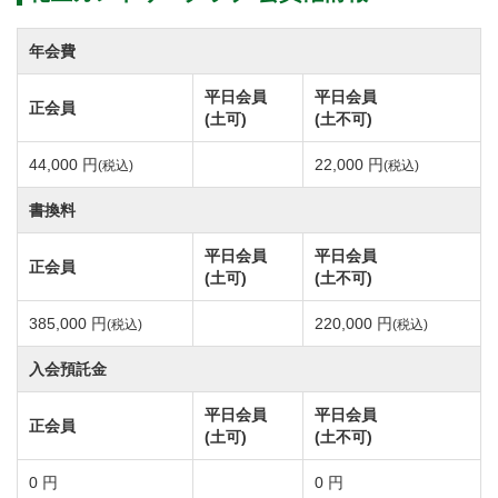
が織りなすコースビュー。
自然というキャンパスに"桜と水"をテーマに造られた
年会費
個性豊かな仕上がりになっています。
平日会員
平日会員
正会員
OUTコースは谷越えやＳ字のホール、ドッグレッグな
(土可)
(土不可)
ど自然地形を活かしたデザイン。
44,000 円
22,000 円
(税込)
(税込)
INコースはクリークや池越え、バンカーの配置など景
観美と高い戦略性が印象的な造り。
書換料
グリーンはベントの1グリーン。コースレート72.1。
平日会員
平日会員
正会員
アウトコース、インコースともに異なる趣きでプレイ
(土可)
(土不可)
ヤーを魅了する18ホールズ。
385,000 円
220,000 円
(税込)
(税込)
入会預託金
"水の小林"と称される匠の技が随所に散りばめられた
コースレイアウト。
平日会員
平日会員
正会員
(土可)
(土不可)
名物ホールは15番。右ドッグレッグのロングは大きく
広がる池が印象的なホール。
0 円
0 円